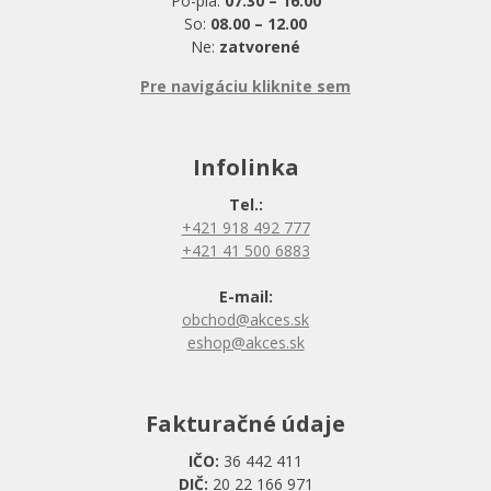
Po-pia:
07.30 – 16.00
So:
08.00 – 12.00
Ne:
zatvorené
Pre navigáciu kliknite sem
Infolinka
Tel.:
+421 918 492 777
+421 41 500 6883
E-mail:
obchod@akces.sk
eshop@akces.sk
Fakturačné údaje
IČO:
36 442 411
DIČ:
20 22 166 971