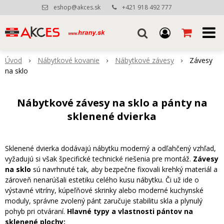
eshop@akces.sk
+421 918 492 777
Úvod
Nábytkové kovanie
Nábytkové závesy
Závesy
na sklo
Nábytkové závesy na sklo a pánty na
sklenené dvierka
Sklenené dvierka dodávajú nábytku moderný a odľahčený vzhľad,
vyžadujú si však špecifické technické riešenia pre montáž.
Závesy
na sklo
sú navrhnuté tak, aby bezpečne fixovali krehký materiál a
zároveň nenarúšali estetiku celého kusu nábytku. Či už ide o
výstavné vitríny, kúpeľňové skrinky alebo moderné kuchynské
moduly, správne zvolený pánt zaručuje stabilitu skla a plynulý
pohyb pri otváraní.
Hlavné typy a vlastnosti pántov na
sklenené plochy: