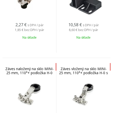
2,27
€
10,58
€
s DPH / pár
s DPH / pár
1,85 €
bez DPH / pár
8,60 €
bez DPH / pár
Na sklade
Na sklade
Záves naložený na sklo MINI-
Záves vložený na sklo MINI-
25 mm, 110°+ podložka H-0
25 mm, 110°+ podložka H-0 s
s euroskrutkou a okrúhlou
euroskrutkou a okrúhlou
krytkou
krytkou