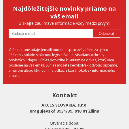
Najdôležitejšie novinky priamo na
váš email
Získajte zaujímavé informácie vždy medzi prvými
Odoberať
Vaše osobné údaje (email) budeme spracovávať len za týmto
účelom v súlade s platnou legislatívou a zásadami ochrany
osobných údajov. Súhlas potvrdíte kliknutím na odkaz, ktorý vám
pošleme na váš email. Súhlas môžete kedykoľvek odvolať písomne,
emailom alebo kliknutím na odkaz z ktoréhokoľvek informačného
emailu.
Kontakt
AKCES SLOVAKIA, s.r.o.
Kragujevská 3931/39, 010 01 Žilina
Otváracia doba: