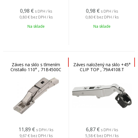
0,98
€
0,98
€
s DPH / ks
s DPH / ks
0,80 €
bez DPH / ks
0,80 €
bez DPH / ks
Na sklade
Na sklade
Záves na sklo s tlmením
Záves naložený na sklo +45°
Cristallo 110° , 71B4500C
CLIP TOP , 79A4108.T
11,89
€
6,87
€
s DPH / ks
s DPH / ks
9,67 €
bez DPH / ks
5,58 €
bez DPH / ks