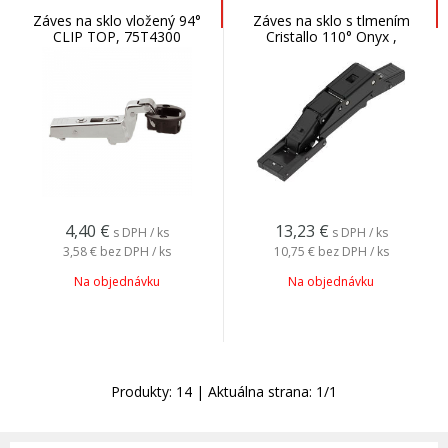
Záves na sklo vložený 94°
Záves na sklo s tlmením
CLIP TOP, 75T4300
Cristallo 110° Onyx ,
71B4500C
4,40
€
13,23
€
s DPH / ks
s DPH / ks
3,58 €
bez DPH / ks
10,75 €
bez DPH / ks
Na objednávku
Na objednávku
Produkty:
14
| Aktuálna strana:
1
/
1