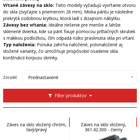
Vŕtané závesy na sklo:
Tieto modely vyžadujú vyvŕtanie otvoru
do skla (zvyčajne s priemerom 26 mm). Miska pántu je následne
prekrytá ozdobnou krytkou, ktorá ladí s dizajnom nábytku.
Závesy bez vŕtania:
Ideálne riešenie pre menšie a ľahšie
sklenené dvierka, kde sa pánt fixuje pomocou prítlačných skrutiek
s mäkkou podložkou, čím odpadá riziko prasknutia skla pri vŕtaní.
Typ naloženia:
Ponuka zahŕňa naložené, polonaložené aj
vložené varianty, čo umožňuje prispôsobiť osadenie skla
konštrukcii korpusu skrinky.
Prednastavené
Zoradiť:
Filter produktov
Záves na sklo vložený chróm,
Záves na sklo vložený,
ľavý/pravý
361.42.300 - čierny