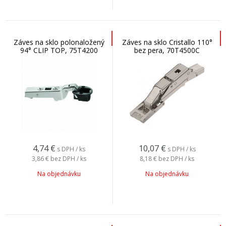
Záves na sklo polonaložený
Záves na sklo Cristallo 110°
94° CLIP TOP, 75T4200
bez pera, 70T4500C
4,74
€
10,07
€
s DPH / ks
s DPH / ks
3,86 €
bez DPH / ks
8,18 €
bez DPH / ks
Na objednávku
Na objednávku