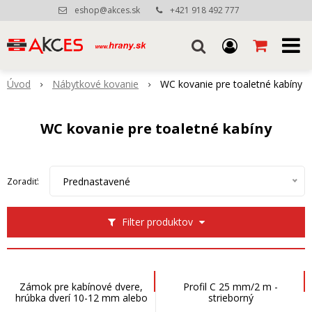
eshop@akces.sk
+421 918 492 777
Úvod
Nábytkové kovanie
WC kovanie pre toaletné kabíny
WC kovanie pre toaletné kabíny
Prednastavené
Zoradiť:
Filter produktov
Zámok pre kabínové dvere,
Profil C 25 mm/2 m -
hrúbka dverí 10-12 mm alebo
strieborný
18-25 mm