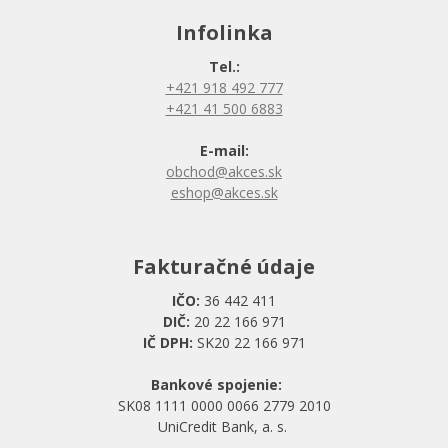
Infolinka
Tel.:
+421 918 492 777
+421 41 500 6883
E-mail:
obchod@akces.sk
eshop@akces.sk
Fakturačné údaje
IČO:
36 442 411
DIČ:
20 22 166 971
IČ DPH:
SK20 22 166 971
Bankové spojenie:
SK08 1111 0000 0066 2779 2010
UniCredit Bank, a. s.