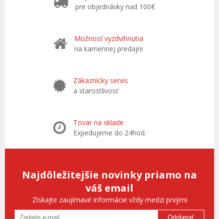
pre objednávky nad 100€
Možnosť vyzdvihnutia
na kamennej predajni
Zákaznícky servis
a starostlivosť
Tovar na sklade
Expedujeme do 24hod.
Najdôležitejšie novinky priamo na
váš email
Získajte zaujímavé informácie vždy medzi prvými
Odoberať