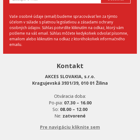
Vaše osobné údaje (email) budeme spracovávať len za týmto
účelom v súlade s platnou legislatívou a zásadami ochrany
osobných údajov. Súhlas potvrdíte kliknutím na odkaz, ktorý vám
pošleme na váš email. Súhlas môžete kedykoľvek odvolať písomne,
emailom alebo kliknutím na odkaz z ktoréhokoľvek informačného
emailu.
Kontakt
AKCES SLOVAKIA, s.r.o.
Kragujevská 3931/39, 010 01 Žilina
Otváracia doba:
Po-pia:
07.30 – 16.00
So:
08.00 – 12.00
Ne:
zatvorené
Pre navigáciu kliknite sem