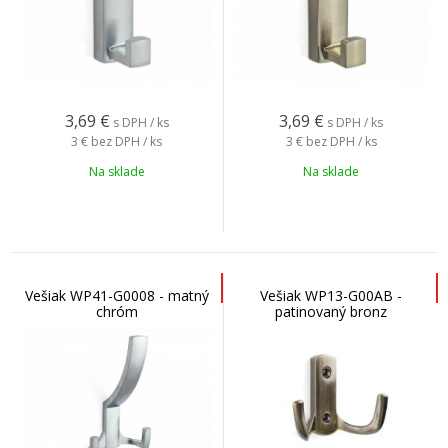
3,69
€
3,69
€
s DPH / ks
s DPH / ks
3 €
bez DPH / ks
3 €
bez DPH / ks
Na sklade
Na sklade
Vešiak WP41-G0008 - matný
Vešiak WP13-G00AB -
chróm
patinovaný bronz