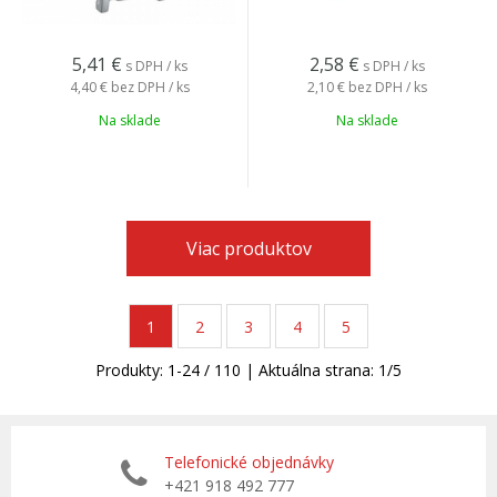
5,41
€
2,58
€
s DPH / ks
s DPH / ks
4,40 €
bez DPH / ks
2,10 €
bez DPH / ks
Na sklade
Na sklade
Viac produktov
1
2
3
4
5
Produkty:
1
-
24
/
110
| Aktuálna strana:
1
/
5
Telefonické objednávky
+421 918 492 777