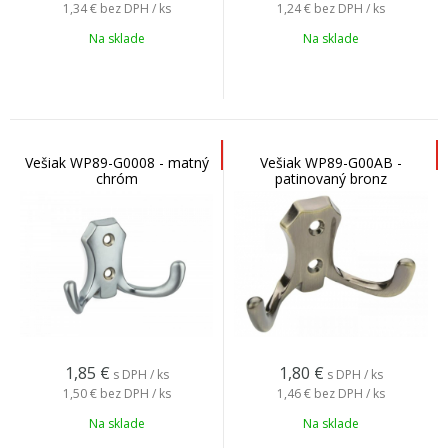
1,34 €
bez DPH / ks
1,24 €
bez DPH / ks
Na sklade
Na sklade
Vešiak WP89-G0008 - matný
Vešiak WP89-G00AB -
chróm
patinovaný bronz
1,85
€
1,80
€
s DPH / ks
s DPH / ks
1,50 €
bez DPH / ks
1,46 €
bez DPH / ks
Na sklade
Na sklade