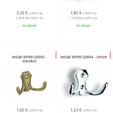
3,20
€
1,85
€
s DPH / ks
s DPH / ks
2,60 €
bez DPH / ks
1,50 €
bez DPH / ks
Na sklade
Na sklade
Vešiak WP89-G0005 -
Vešiak WP89-G0004 - chróm
starokov
1,65
€
1,53
€
s DPH / ks
s DPH / ks