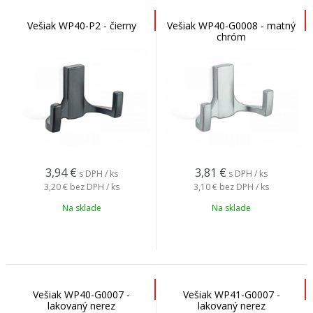
Vešiak WP40-P2 - čierny
Vešiak WP40-G0008 - matný
chróm
3,94
€
3,81
€
s DPH / ks
s DPH / ks
3,20 €
bez DPH / ks
3,10 €
bez DPH / ks
Na sklade
Na sklade
Vešiak WP40-G0007 -
Vešiak WP41-G0007 -
lakovaný nerez
lakovaný nerez