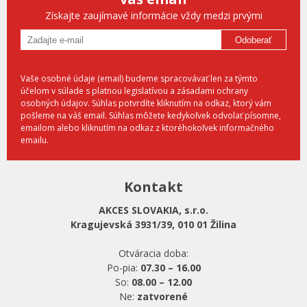
Získajte zaujímavé informácie vždy medzi prvými
Odoberať
Vaše osobné údaje (email) budeme spracovávať len za týmto
účelom v súlade s platnou legislatívou a zásadami ochrany
osobných údajov. Súhlas potvrdíte kliknutím na odkaz, ktorý vám
pošleme na váš email. Súhlas môžete kedykoľvek odvolať písomne,
emailom alebo kliknutím na odkaz z ktoréhokoľvek informačného
emailu.
Kontakt
AKCES SLOVAKIA, s.r.o.
Kragujevská 3931/39, 010 01 Žilina
Otváracia doba:
Po-pia:
07.30 – 16.00
So:
08.00 – 12.00
Ne:
zatvorené