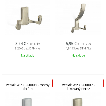
3,94
€
5,95
€
s DPH / ks
s DPH / ks
3,20 €
bez DPH / ks
4,84 €
bez DPH / ks
Na sklade
Na sklade
Vešiak WP39-G0008 - matný
Vešiak WP39-G0007 -
chróm
lakovaný nerez