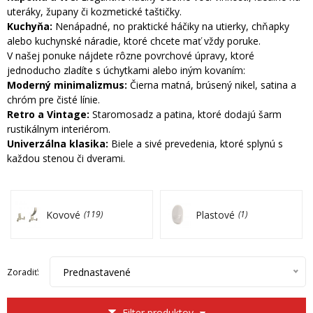
uteráky, župany či kozmetické taštičky.
Kuchyňa:
Nenápadné, no praktické háčiky na utierky, chňapky
alebo kuchynské náradie, ktoré chcete mať vždy poruke.
V našej ponuke nájdete rôzne povrchové úpravy, ktoré
jednoducho zladíte s úchytkami alebo iným kovaním:
Moderný minimalizmus:
Čierna matná, brúsený nikel, satina a
chróm pre čisté línie.
Retro a Vintage:
Staromosadz a patina, ktoré dodajú šarm
rustikálnym interiérom.
Univerzálna klasika:
Biele a sivé prevedenia, ktoré splynú s
každou stenou či dverami.
Kovové
Plastové
(119)
(1)
Prednastavené
Zoradiť:
Filter produktov