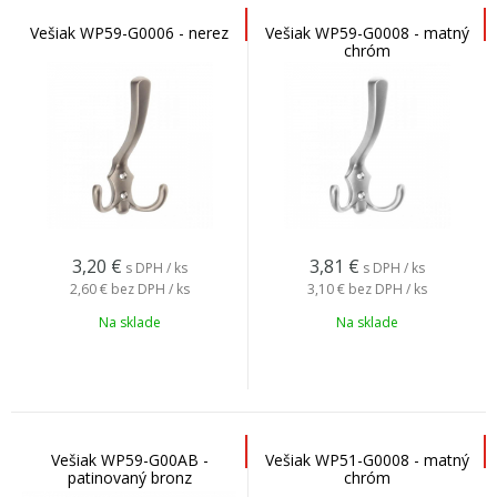
Vešiak WP59-G0006 - nerez
Vešiak WP59-G0008 - matný
chróm
3,20
€
3,81
€
s DPH / ks
s DPH / ks
2,60 €
bez DPH / ks
3,10 €
bez DPH / ks
Na sklade
Na sklade
Vešiak WP59-G00AB -
Vešiak WP51-G0008 - matný
patinovaný bronz
chróm