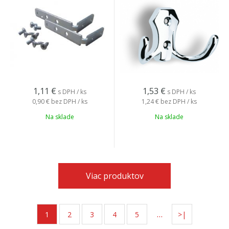
1,11
€
1,53
€
s DPH / ks
s DPH / ks
0,90 €
bez DPH / ks
1,24 €
bez DPH / ks
Na sklade
Na sklade
Viac produktov
…
1
2
3
4
5
>|