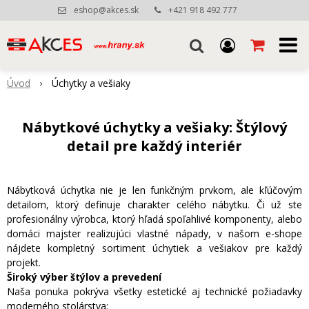
eshop@akces.sk
+421 918 492 777
Úvod
Úchytky a vešiaky
Nábytkové úchytky a vešiaky: Štýlový
detail pre každý interiér
Nábytková úchytka nie je len funkčným prvkom, ale kľúčovým
detailom, ktorý definuje charakter celého nábytku. Či už ste
profesionálny výrobca, ktorý hľadá spoľahlivé komponenty, alebo
domáci majster realizujúci vlastné nápady, v našom e-shope
nájdete kompletný sortiment úchytiek a vešiakov pre každý
projekt.
Široký výber štýlov a prevedení
Naša ponuka pokrýva všetky estetické aj technické požiadavky
moderného stolárstva: