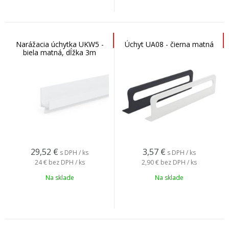
Narážacia úchytka UKW5 -
Úchyt UA08 - čierna matná
biela matná, dĺžka 3m
29,52
€
3,57
€
s DPH / ks
s DPH / ks
24 €
bez DPH / ks
2,90 €
bez DPH / ks
Na sklade
Na sklade