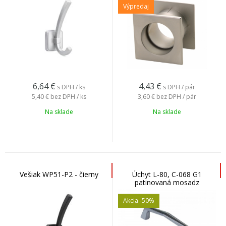
Výpredaj
6,64
€
4,43
€
s DPH / ks
s DPH / pár
5,40 €
bez DPH / ks
3,60 €
bez DPH / pár
Na sklade
Na sklade
Vešiak WP51-P2 - čierny
Úchyt L-80, C-068 G1
patinovaná mosadz
Akcia
-50%