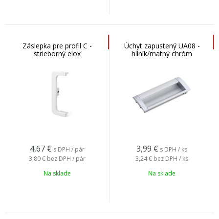
Záslepka pre profil C -
Úchyt zapustený UA08 -
strieborný elox
hliník/matný chróm
4,67
€
3,99
€
s DPH / pár
s DPH / ks
3,80 €
bez DPH / pár
3,24 €
bez DPH / ks
Na sklade
Na sklade