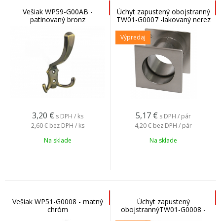
Vešiak WP59-G00AB -
Úchyt zapustený obojstranný
patinovaný bronz
TW01-G0007 -lakovaný nerez
Výpredaj
3,20
€
5,17
€
s DPH / ks
s DPH / pár
2,60 €
bez DPH / ks
4,20 €
bez DPH / pár
Na sklade
Na sklade
Vešiak WP51-G0008 - matný
Úchyt zapustený
chróm
obojstrannýTW01-G0008 -
matný chróm