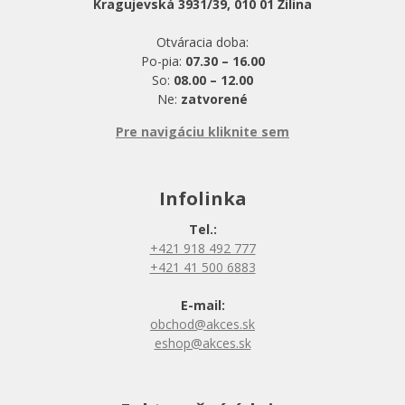
Kragujevská 3931/39, 010 01 Žilina
Otváracia doba:
Po-pia:
07.30 – 16.00
So:
08.00 – 12.00
Ne:
zatvorené
Pre navigáciu kliknite sem
Infolinka
Tel.:
+421 918 492 777
+421 41 500 6883
E-mail:
obchod@akces.sk
eshop@akces.sk