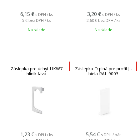
6,15
€
3,20
€
s DPH / ks
s DPH / ks
5 €
bez DPH / ks
2,60 €
bez DPH / ks
Na sklade
Na sklade
Záslepka pre úchyt UKW7
Záslepka D plná pre profil J -
hliník ľavá
biela RAL 9003
1,23
€
5,54
€
s DPH / ks
s DPH / pár