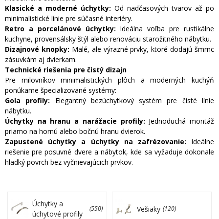
Klasické a moderné úchytky:
Od nadčasových tvarov až po
minimalistické línie pre súčasné interiéry.
Retro a porcelánové úchytky:
Ideálna voľba pre rustikálne
kuchyne, provensálsky štýl alebo renováciu starožitného nábytku.
Dizajnové knopky:
Malé, ale výrazné prvky, ktoré dodajú šmrnc
zásuvkám aj dvierkam.
Technické riešenia pre čistý dizajn
Pre milovníkov minimalistických plôch a moderných kuchýň
ponúkame špecializované systémy:
Gola profily:
Elegantný bezúchytkový systém pre čisté línie
nábytku.
Úchytky na hranu a narážacie profily:
Jednoduchá montáž
priamo na hornú alebo bočnú hranu dvierok.
Zapustené úchytky a úchytky na zafrézovanie:
Ideálne
riešenie pre posuvné dvere a nábytok, kde sa vyžaduje dokonale
hladký povrch bez vyčnievajúcich prvkov.
Úchytky a
Vešiaky
(550)
(120)
úchytové profily