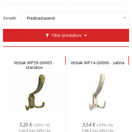
Prednastavené
Zoradiť:
Filter produktov
Vešiak WP59-G0005 -
Vešiak WP14-G0006 - satina
starokov
3,20
€
3,54
€
s DPH / ks
s DPH / ks
2,60 €
bez DPH / ks
2,88 €
bez DPH / ks