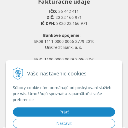
Fakturačné údaje
IČO:
36 442 411
DIČ:
20 22 166 971
IČ DPH:
SK20 22 166 971
Bankové spojenie:
SK08 1111 0000 0066 2779 2010
UniCredit Bank, a. s.
SK31 1100 0000 0029 2786 0750
Tatra banka, a. s.
Vaše nastavenie cookies
Všetko o nákupe
Súbory cookie nám pomáhajú pri poskytovaní služieb
Obchodné podmienky
pre vás. Umožňujú spoznať a zapamätať si vaše
Ochrana osobných údajov
preferencie.
Reklamačný poriadok
Doprava a platba
Prijať
Registrácia veľkoobchod
Nastaviť