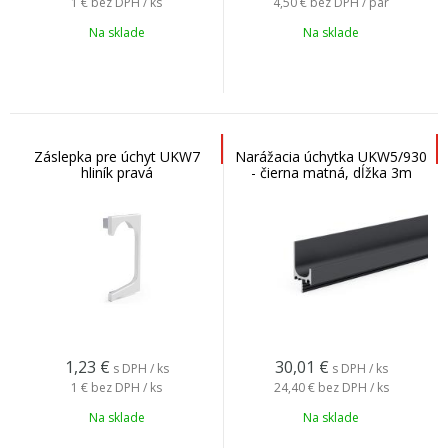
1 €
bez DPH / ks
4,50 €
bez DPH / pár
Na sklade
Na sklade
Záslepka pre úchyt UKW7
Narážacia úchytka UKW5/930
hliník pravá
- čierna matná, dĺžka 3m
1,23
€
30,01
€
s DPH / ks
s DPH / ks
1 €
bez DPH / ks
24,40 €
bez DPH / ks
Na sklade
Na sklade