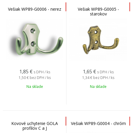
Vešiak WP89-G0006 - nerez
Vešiak WP89-G0005 -
starokov
1,85
€
1,65
€
s DPH / ks
s DPH / ks
1,50 €
bez DPH / ks
1,34 €
bez DPH / ks
Na sklade
Na sklade
Kovové uchytenie GOLA
Vešiak WP89-G0004 - chróm
profilov C a J