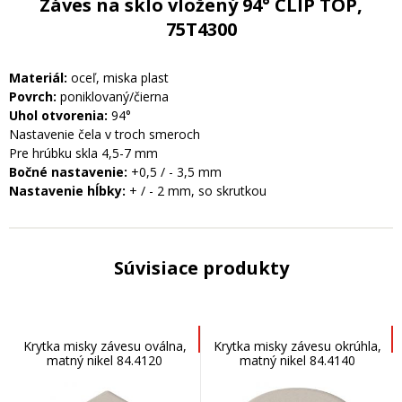
Záves na sklo vložený 94° CLIP TOP,
75T4300
Materiál:
oceľ, miska plast
Povrch:
poniklovaný/čierna
Uhol otvorenia:
94°
Nastavenie čela v troch smeroch
Pre hrúbku skla 4,5-7 mm
Bočné nastavenie:
+0,5 / - 3,5 mm
Nastavenie hĺbky:
+ / - 2 mm, so skrutkou
Súvisiace produkty
Krytka misky závesu oválna,
Krytka misky závesu okrúhla,
matný nikel 84.4120
matný nikel 84.4140