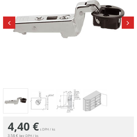
4,40
€
s DPH / ks
3,58 €
bez DPH / ks