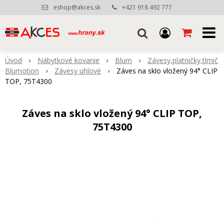
eshop@akces.sk
+421 918 492 777
Úvod
Nábytkové kovanie
Blum
Závesy,platničky,tlmič
Blumotion
Závesy uhlové
Záves na sklo vložený 94° CLIP
TOP, 75T4300
Záves na sklo vložený 94° CLIP TOP,
75T4300