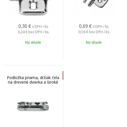
0,30
€
0,69
€
s DPH / ks
s DPH / ks
0,24 €
bez DPH / ks
0,56 €
bez DPH / ks
Na sklade
Na sklade
Podložka priama, držiak čela
na drevené dvierka a široké
AL rámy HK-S, HF, 175H3100