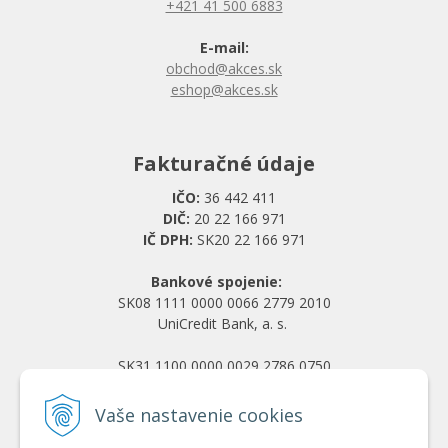
+421 41 500 6883
E-mail:
obchod@akces.sk
eshop@akces.sk
Fakturačné údaje
IČO:
36 442 411
DIČ:
20 22 166 971
IČ DPH:
SK20 22 166 971
Bankové spojenie:
SK08 1111 0000 0066 2779 2010
UniCredit Bank, a. s.
SK31 1100 0000 0029 2786 0750
Tatra banka, a. s.
Vaše nastavenie cookies
Všetko o nákupe