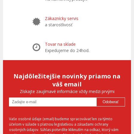
Zákaznícky servis
a starostlivosť
Tovar na sklade
Expedujeme do 24hod.
Najdôležitejšie novinky priamo na
váš email
Získajte zaujímavé informácie vždy medzi prvými
Odoberať
Vaše osobné údaje (email) budeme spracovávať len za týmto
účelom v súlade s platnou legislatívou a zásadami ochrany
osobných údajov. Súhlas potvrdíte kliknutím na odkaz, ktorý vám