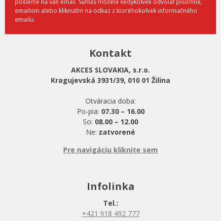
pošleme na váš email. Súhlas môžete kedykoľvek odvolať písomne,
emailom alebo kliknutím na odkaz z ktoréhokoľvek informačného
emailu.
Kontakt
AKCES SLOVAKIA, s.r.o.
Kragujevská 3931/39, 010 01 Žilina
Otváracia doba:
Po-pia:
07.30 – 16.00
So:
08.00 – 12.00
Ne:
zatvorené
Pre navigáciu kliknite sem
Infolinka
Tel.:
+421 918 492 777