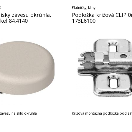
é
Platničky, kliny
isky závesu okrúhla,
Podložka krížová CLIP 
kel 84.4140
173L6100
závesu na sklo okrúhla
Krížová montážna podložka pod zá