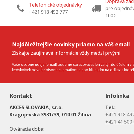
Doprava za
Telefonické objednávky
pre objedná
+421 918 492 777
100€
Najdôležitejšie novinky priamo na váš email
Získajte zaujímavé informácie vždy medzi prvými
Vaše osobné údaje (email) budeme spracovávať len za týmto účelom v sú
kedykoľvek odvolať písomne, emailom alebo kliknutím na odkaz z ktor
Kontakt
Infolinka
AKCES SLOVAKIA, s.r.o.
Tel.:
Kragujevská 3931/39, 010 01 Žilina
+421 918 49
+421 41 500
Otváracia doba: