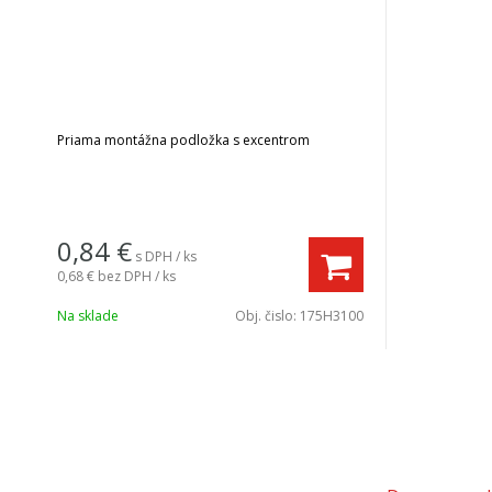
Priama montážna podložka s excentrom
0,84
€
s DPH / ks
0,68 €
bez DPH / ks
Na sklade
Obj. čislo:
175H3100