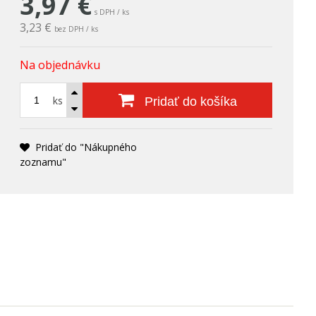
3,97
€
s DPH / ks
3,23 €
bez DPH / ks
Na objednávku
ks
Pridať do košíka
Pridať do "Nákupného
zoznamu"