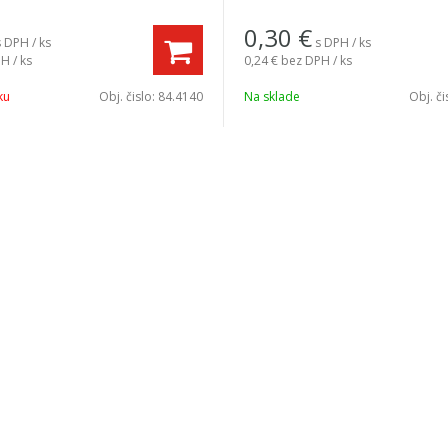
0,30
€
s DPH / ks
s DPH / ks
H / ks
0,24 €
bez DPH / ks
ku
Obj. čislo:
84.4140
Na sklade
Obj. či