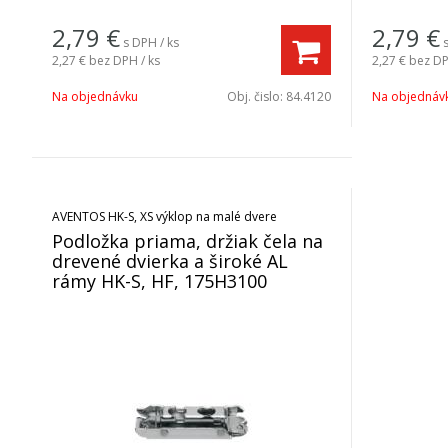
2,79
€
2,79
€
s DPH / ks
2,27 €
bez DPH / ks
2,27 €
bez DP
Na objednávku
Obj. čislo:
84.4120
Na objednáv
AVENTOS HK-S, XS výklop na malé dvere
Podložka priama, držiak čela na
drevené dvierka a široké AL
rámy HK-S, HF, 175H3100