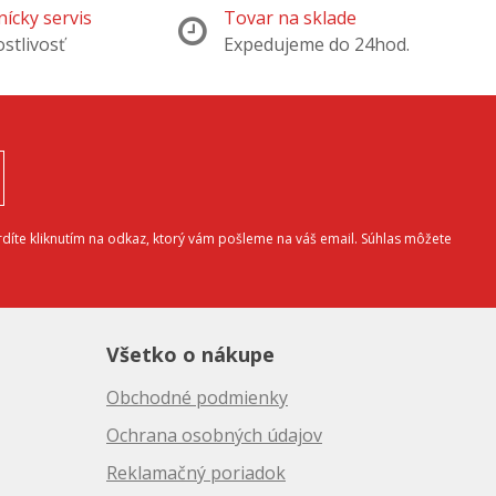
ícky servis
Tovar na sklade
ostlivosť
Expedujeme do 24hod.
díte kliknutím na odkaz, ktorý vám pošleme na váš email. Súhlas môžete
Všetko o nákupe
Obchodné podmienky
Ochrana osobných údajov
Reklamačný poriadok