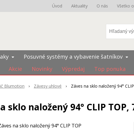
Úvod
Aktuality
O nás
Všetko 
iaky
Posuvné systémy a vybavenie šatníkov
Akcie
Novinky
Výpredaj
Top ponuka
mič Blumotion
Závesy uhlové
Záves na sklo naložený 94° CLI
a sklo naložený 94° CLIP TOP,
Záves na sklo naložený 94° CLIP TOP