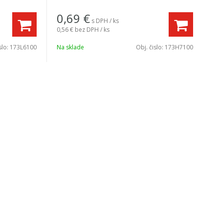
0,69
€
s DPH / ks
0,56 €
bez DPH / ks
slo:
173L6100
Na sklade
Obj. čislo:
173H7100