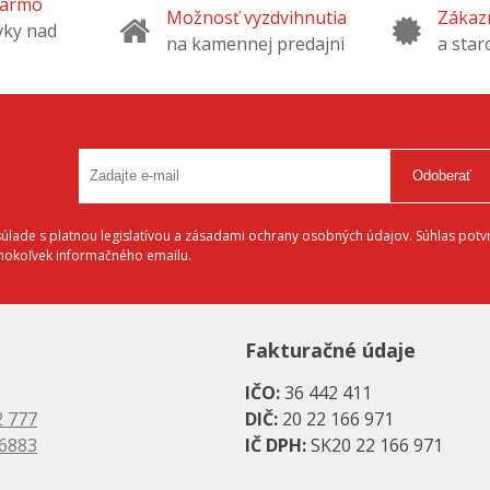
darmo
Možnosť vyzdvihnutia
Zákazn
vky nad
na kamennej predajni
a star
Odoberať
lade s platnou legislatívou a zásadami ochrany osobných údajov. Súhlas potvr
éhokoľvek informačného emailu.
Fakturačné údaje
IČO:
36 442 411
2 777
DIČ:
20 22 166 971
 6883
IČ DPH:
SK20 22 166 971