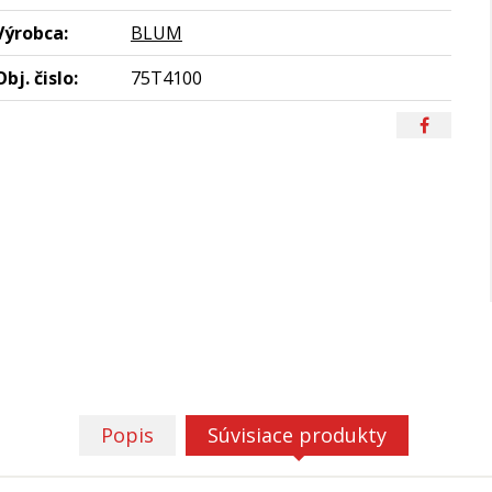
Výrobca:
BLUM
Obj. čislo:
75T4100
Popis
Súvisiace produkty