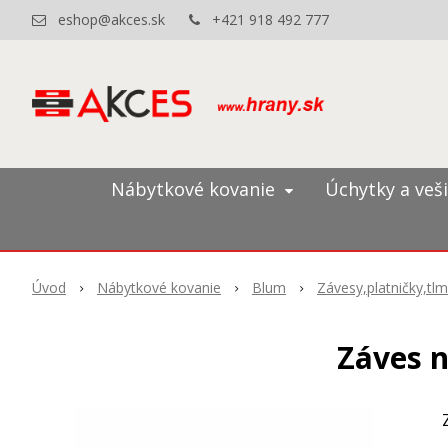
eshop@akces.sk
+421 918 492 777
Nábytkové kovanie
Úchytky a veš
Úvod
Nábytkové kovanie
Blum
Závesy,platničky,tl
Záves n