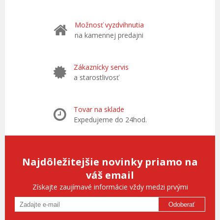
Možnosť vyzdvihnutia
na kamennej predajni
Zákaznícky servis
a starostlivosť
Tovar na sklade
Expedujeme do 24hod.
Najdôležitejšie novinky priamo na
váš email
Získajte zaujímavé informácie vždy medzi prvými
Odoberať