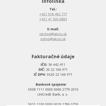
Infolinka
Tel.:
+421 918 492 777
+421 41 500 6883
E-mail:
obchod@akces.sk
eshop@akces.sk
Fakturačné údaje
IČO:
36 442 411
DIČ:
20 22 166 971
IČ DPH:
SK20 22 166 971
Bankové spojenie:
SK08 1111 0000 0066 2779 2010
UniCredit Bank, a. s.
SK31 1100 0000 0029 2786 0750