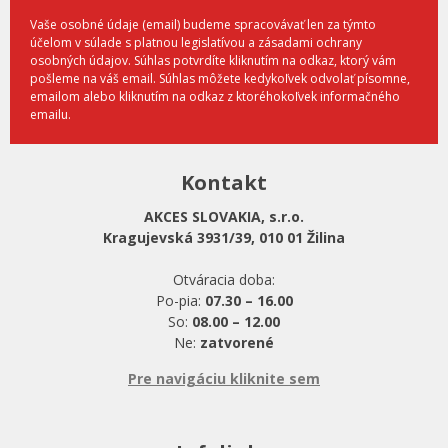
Vaše osobné údaje (email) budeme spracovávať len za týmto
účelom v súlade s platnou legislatívou a zásadami ochrany
osobných údajov. Súhlas potvrdíte kliknutím na odkaz, ktorý vám
pošleme na váš email. Súhlas môžete kedykoľvek odvolať písomne,
emailom alebo kliknutím na odkaz z ktoréhokoľvek informačného
emailu.
Kontakt
AKCES SLOVAKIA, s.r.o.
Kragujevská 3931/39, 010 01 Žilina
Otváracia doba:
Po-pia:
07.30 – 16.00
So:
08.00 – 12.00
Ne:
zatvorené
Pre navigáciu kliknite sem