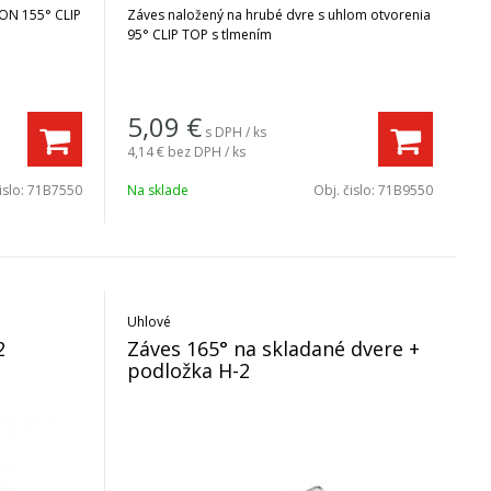
ON 155° CLIP
Záves naložený na hrubé dvre s uhlom otvorenia
95° CLIP TOP s tlmením
5,09
€
s DPH / ks
4,14 €
bez DPH / ks
islo:
71B7550
Na sklade
Obj. čislo:
71B9550
Uhlové
2
Záves 165° na skladané dvere +
podložka H-2