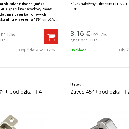
na skladané dvere (60°) s
Záves naložený s tlmením BLUMOTI
H-0
je špeciálny nábytkový záves
TOP
kladané dvierka rohových
ďaka
uhlu otvorenia 135°
umožňuje
ranie dvoch spojených dvierok, čím
pohodlný prístup do vnútorného
8,16
€
s DPH / ks
s DPH / ks
ovej skrinky. Tento typ závesu je
H / ks
6,63 €
bez DPH / ks
šením pre kuchynské rohové skrinky
ok so skladanými dvierkami, kde
Obj. čislo:
AGV 135°/60°
Na sklade
Obj. č
sy nie je možné použiť. Súčasťou
ntážna podložka H-2
, ktorá
 jednoduchú montáž a pevné
klovaná oceľová konštrukcia
kú pevnosť, odolnosť proti
 a dlhú životnosť aj pri
 používaní
Uhlové
0° + podložka H-4
Záves 45° +podložka H-