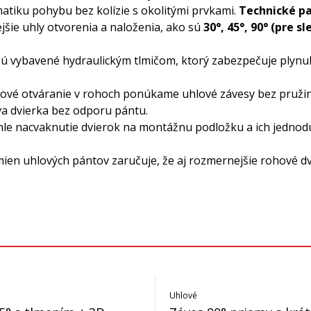
tiku pohybu bez kolízie s okolitými prvkami.
Technické pa
šie uhly otvorenia a naloženia, ako sú
30°, 45°, 90° (pre s
vybavené hydraulickým tlmičom, ktorý zabezpečuje plynulé a
vé otváranie v rohoch ponúkame uhlové závesy bez pružiny
a dvierka bez odporu pántu.
 nacvaknutie dvierok na montážnu podložku a ich jednodu
en uhlových pántov zaručuje, že aj rozmernejšie rohové dv
Uhlové