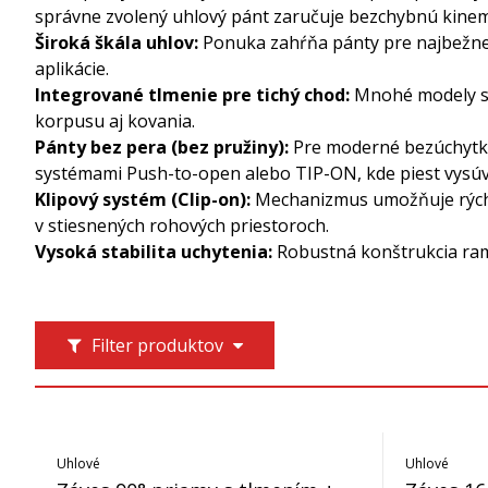
správne zvolený uhlový pánt zaručuje bezchybnú kinema
Široká škála uhlov:
Ponuka zahŕňa pánty pre najbežnej
aplikácie.
Integrované tlmenie pre tichý chod:
Mnohé modely sú 
korpusu aj kovania.
Pánty bez pera (bez pružiny):
Pre moderné bezúchytko
systémami Push-to-open alebo TIP-ON, kde piest vysúv
Klipový systém (Clip-on):
Mechanizmus umožňuje rýchle
v stiesnených rohových priestoroch.
Vysoká stabilita uchytenia:
Robustná konštrukcia rami
Filter produktov
Uhlové
Uhlové