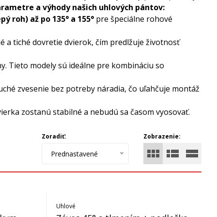
rametre a výhody našich uhlových pántov:
lepý roh) až po 135° a 155°
pre špeciálne rohové
 tiché dovretie dvierok, čím predlžuje životnosť
. Tieto modely sú ideálne pre kombináciu so
ché zvesenie bez potreby náradia, čo uľahčuje montáž
ierka zostanú stabilné a nebudú sa časom vyosovať.
Zoradiť:
Zobrazenie:
Prednastavené
Uhlové