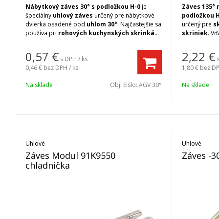
Nábytkový záves 30° s podložkou H-0
je
Záves 135° 
špeciálny
uhlový záves
určený pre nábytkové
podložkou 
dvierka osadené pod
uhlom 30°
. Najčastejšie sa
určený pre
s
používa pri
rohových kuchynských skrinkách
skriniek
. V
a atypických nábytkových zostavách
, kde
plynulé otvá
klasické závesy nie je možné použiť. Jeho
zabezpečuje 
0,57
€
2,22
€
s DPH / ks
konštrukcia zabezpečuje správne dosadnutie
priestoru roh
0,46 €
bez DPH / ks
1,80 €
bez DP
dvierok na korpus a ich plynulé otváranie.
Uhol
ideálnym rie
otvorenia 110°
poskytuje pohodlný prístup do
a ďalší nábyt
Na sklade
Obj. čislo:
AGV 30°
Na sklade
vnútorného priestoru skrinky, zatiaľ čo
klasické záve
montážna podložka H-0
, ktorá je súčasťou
balenia je
mo
balenia, zabezpečuje jednoduchú montáž a
zabezpečuje
pevné uchytenie.
Niklovaná oceľová
uchytenie.
Ni
konštrukcia
zaručuje vysokú pevnosť, odolnosť
zaručuje vyso
proti korózii a dlhú životnosť aj pri
opotrebovaniu
každodennom používaní.
každodennom
Uhlové
Uhlové
Záves Modul 91K9550
Záves -3
chladnička