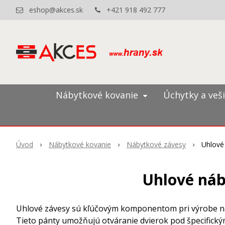
eshop@akces.sk
+421 918 492 777
Nábytkové kovanie
Úchytky a veš
Úvod
Nábytkové kovanie
Nábytkové závesy
Uhlové
Uhlové náb
Uhlové závesy sú kľúčovým komponentom pri výrobe ná
Tieto pánty umožňujú otváranie dvierok pod špecifickým