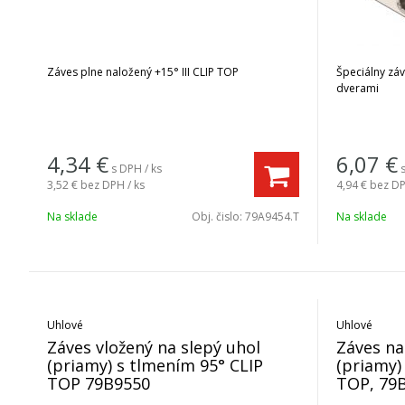
Záves plne naložený +15° III CLIP TOP
Špeciálny zá
dverami
4,34
€
6,07
€
s DPH / ks
3,52 €
bez DPH / ks
4,94 €
bez DP
Na sklade
Obj. čislo:
79A9454.T
Na sklade
Uhlové
Uhlové
Záves vložený na slepý uhol
Záves na
(priamy) s tlmením 95° CLIP
(priamy)
TOP 79B9550
TOP, 79