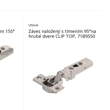
Uhlové
ím 155°
Záves naložený s tlmením 95°na
hrubé dvere CLIP TOP, 71B9550