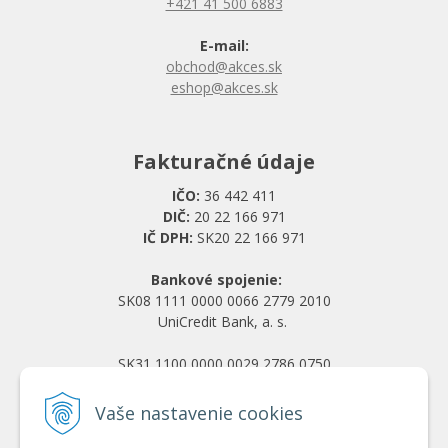
+421 41 500 6883
E-mail:
obchod@akces.sk
eshop@akces.sk
Fakturačné údaje
IČO:
36 442 411
DIČ:
20 22 166 971
IČ DPH:
SK20 22 166 971
Bankové spojenie:
SK08 1111 0000 0066 2779 2010
UniCredit Bank, a. s.
SK31 1100 0000 0029 2786 0750
Tatra banka, a. s.
Vaše nastavenie cookies
Všetko o nákupe