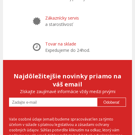
Zákaznícky servis
a starostlivosť
Tovar na sklade
Expedujeme do 24hod.
Najdôležitejšie novinky priamo na
váš email
Získajte zaujímavé informácie vždy medzi prvými
Odoberať
Vaše osobné údaje (email) budeme spracovávať len za týmto
účelom v súlade s platnou legislatívou a zásadami ochrany
osobných údajov. Súhlas potvrdíte kliknutím na odkaz, ktorý vám