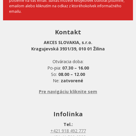
pošleme na váš email. Súhlas môžete kedykoľvek odvolať písomne,
emailom alebo kliknutím na odkaz z ktoréhokoľvek informačného
emailu.
Kontakt
AKCES SLOVAKIA, s.r.o.
Kragujevská 3931/39, 010 01 Žilina
Otváracia doba:
Po-pia:
07.30 – 16.00
So:
08.00 – 12.00
Ne:
zatvorené
Pre navigáciu kliknite sem
Infolinka
Tel.:
+421 918 492 777