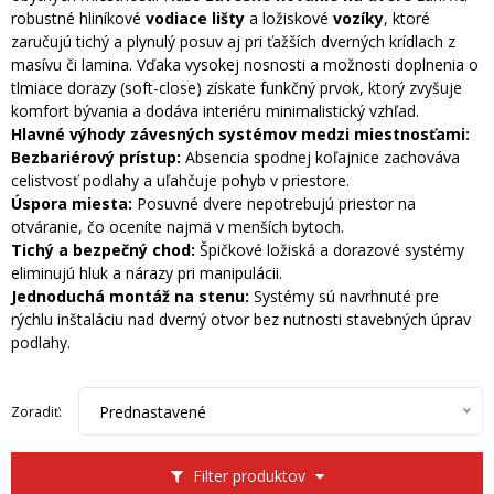
robustné hliníkové
vodiace lišty
a ložiskové
vozíky
, ktoré
zaručujú tichý a plynulý posuv aj pri ťažších dverných krídlach z
masívu či lamina. Vďaka vysokej nosnosti a možnosti doplnenia o
tlmiace dorazy (soft-close) získate funkčný prvok, ktorý zvyšuje
komfort bývania a dodáva interiéru minimalistický vzhľad.
Hlavné výhody závesných systémov medzi miestnosťami:
Bezbariérový prístup:
Absencia spodnej koľajnice zachováva
celistvosť podlahy a uľahčuje pohyb v priestore.
Úspora miesta:
Posuvné dvere nepotrebujú priestor na
otváranie, čo oceníte najmä v menších bytoch.
Tichý a bezpečný chod:
Špičkové ložiská a dorazové systémy
eliminujú hluk a nárazy pri manipulácii.
Jednoduchá montáž na stenu:
Systémy sú navrhnuté pre
rýchlu inštaláciu nad dverný otvor bez nutnosti stavebných úprav
podlahy.
Prednastavené
Zoradiť:
Filter produktov