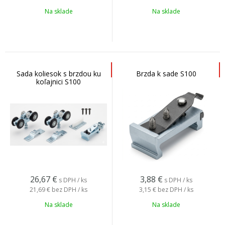
Na sklade
Na sklade
Sada koliesok s brzdou ku
Brzda k sade S100
koľajnici S100
26,67
€
3,88
€
s DPH / ks
s DPH / ks
21,69 €
bez DPH / ks
3,15 €
bez DPH / ks
Na sklade
Na sklade