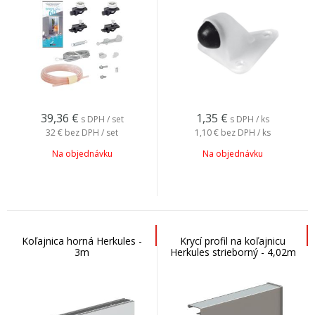
39,36
€
1,35
€
s DPH / set
s DPH / ks
32 €
bez DPH / set
1,10 €
bez DPH / ks
Na objednávku
Na objednávku
Koľajnica horná Herkules -
Krycí profil na koľajnicu
3m
Herkules strieborný - 4,02m