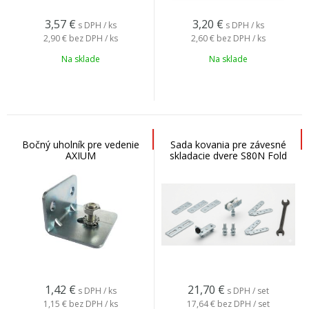
3,57
€
3,20
€
s DPH / ks
s DPH / ks
2,90 €
bez DPH / ks
2,60 €
bez DPH / ks
Na sklade
Na sklade
Bočný uholník pre vedenie
Sada kovania pre závesné
AXIUM
skladacie dvere S80N Fold
1,42
€
21,70
€
s DPH / ks
s DPH / set
1,15 €
bez DPH / ks
17,64 €
bez DPH / set