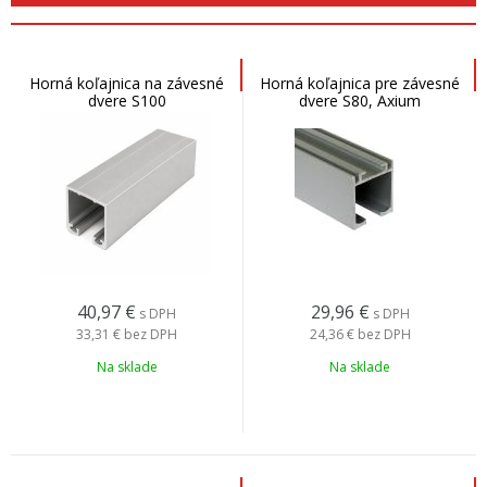
Horná koľajnica na závesné
Horná koľajnica pre závesné
dvere S100
dvere S80, Axium
40,97
€
29,96
€
s DPH
s DPH
33,31 €
bez DPH
24,36 €
bez DPH
Na sklade
Na sklade