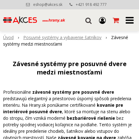
eshop@akces.sk
+421 918 492 777
Úvod
Posuvné systémy a vybavenie šatníkov
Závesné
systémy medzi miestnosťami
Závesné systémy pre posuvné dvere
medzi miestnosťami
Profesionálne
závesné systémy pre posuvné dvere
predstavujú elegantný a priestorovo úsporný spôsob predelenia
interiéru. Na Hrany.sk ponúkame certifikované
kovanie pre
interiérové posuvné dvere
, ktoré sa montuje na stenu alebo
do stropu, čím vzniká moderné
bezbariérové riešenie
bez
potreby spodnej vodiacej koľajnice na podlahe. Tento systém je
ideálny pre predelenie chodieb, šatníkov alebo vstupov do
obytných miestností. Naše
závesné kovanie na dvere
zahŕňa