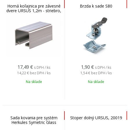
Horná koľajnica pre závesné
Brzda k sade S80
dvere URSUS 1,2m - striebro,
01167
17,49
€
1,90
€
s DPH / ks
s DPH / ks
14,22 €
bez DPH / ks
1,54 €
bez DPH / ks
Na sklade
Na sklade
Sada kovania pre systém
Stoper dolný URSUS, 20019
Herkules Symetric Glass