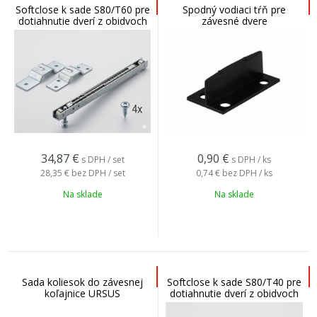
Softclose k sade S80/T60 pre
Spodný vodiaci tŕň pre
dotiahnutie dverí z obidvoch
závesné dvere
strán
34,87
€
0,90
€
s DPH / set
s DPH / ks
28,35 €
bez DPH / set
0,74 €
bez DPH / ks
Na sklade
Na sklade
Sada koliesok do závesnej
Softclose k sade S80/T40 pre
koľajnice URSUS
dotiahnutie dverí z obidvoch
strán