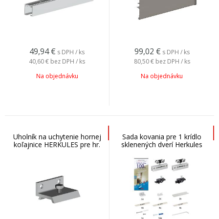
49,94
€
99,02
€
s DPH / ks
s DPH / ks
40,60 €
bez DPH / ks
80,50 €
bez DPH / ks
Na objednávku
Na objednávku
Uholník na uchytenie hornej
Sada kovania pre 1 krídlo
koľajnice HERKULES pre hr.
sklenených dverí Herkules
dverí 25mm
Glass