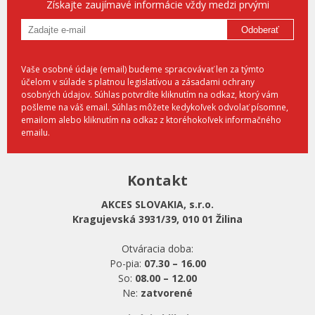
Získajte zaujímavé informácie vždy medzi prvými
Odoberať
Vaše osobné údaje (email) budeme spracovávať len za týmto
účelom v súlade s platnou legislatívou a zásadami ochrany
osobných údajov. Súhlas potvrdíte kliknutím na odkaz, ktorý vám
pošleme na váš email. Súhlas môžete kedykoľvek odvolať písomne,
emailom alebo kliknutím na odkaz z ktoréhokoľvek informačného
emailu.
Kontakt
AKCES SLOVAKIA, s.r.o.
Kragujevská 3931/39, 010 01 Žilina
Otváracia doba:
Po-pia:
07.30 – 16.00
So:
08.00 – 12.00
Ne:
zatvorené