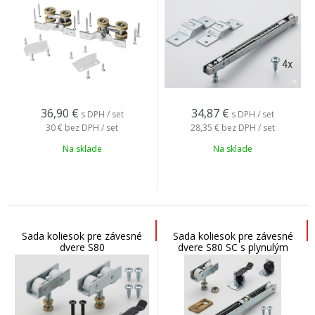
36,90
€
34,87
€
s DPH / set
s DPH / set
30 €
bez DPH / set
28,35 €
bez DPH / set
Na sklade
Na sklade
Sada koliesok pre závesné
Sada koliesok pre závesné
dvere S80
dvere S80 SC s plynulým
doťahom