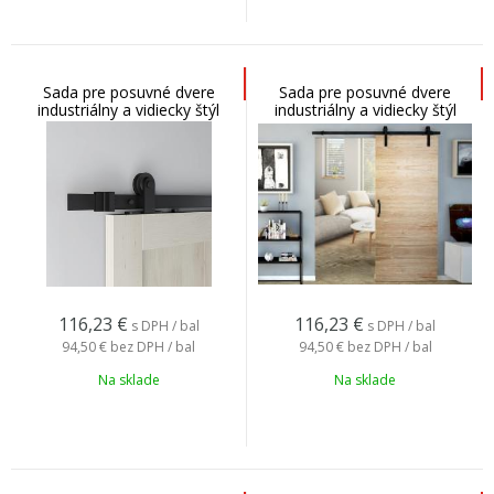
Sada pre posuvné dvere
Sada pre posuvné dvere
industriálny a vidiecky štýl
industriálny a vidiecky štýl
LYRA
116,23
€
116,23
€
s DPH / bal
s DPH / bal
94,50 €
bez DPH / bal
94,50 €
bez DPH / bal
Na sklade
Na sklade