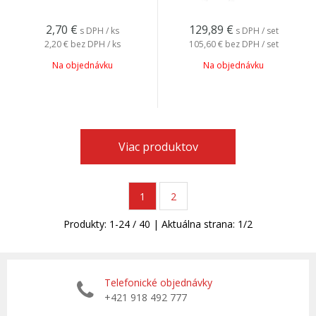
2,70
€
129,89
€
s DPH / ks
s DPH / set
2,20 €
bez DPH / ks
105,60 €
bez DPH / set
Na objednávku
Na objednávku
Viac produktov
1
2
Produkty:
1
-
24
/
40
| Aktuálna strana:
1
/
2
Telefonické objednávky
+421 918 492 777