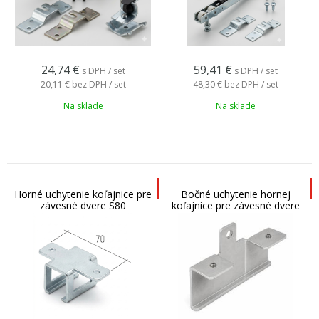
24,74
€
59,41
€
s DPH / set
s DPH / set
20,11 €
bez DPH / set
48,30 €
bez DPH / set
Na sklade
Na sklade
Horné uchytenie koľajnice pre
Bočné uchytenie hornej
závesné dvere S80
koľajnice pre závesné dvere
S80