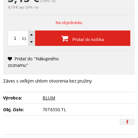
s DPH / ks
4,19 €
bez DPH / ks
Na objednávku
ks
Pridať do košíka
Pridať do "Nákupného
zoznamu"
Záves s veľkým uhlom otvorenia bez pružiny
Výrobca:
BLUM
Obj. čislo:
70T6550.TL