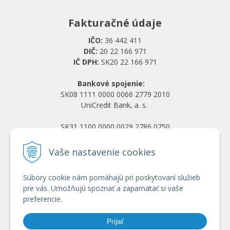
Fakturačné údaje
IČO:
36 442 411
DIČ:
20 22 166 971
IČ DPH:
SK20 22 166 971
Bankové spojenie:
SK08 1111 0000 0066 2779 2010
UniCredit Bank, a. s.
SK31 1100 0000 0029 2786 0750
Tatra banka, a. s.
Vaše nastavenie cookies
Všetko o nákupe
Súbory cookie nám pomáhajú pri poskytovaní služieb
Obchodné podmienky
pre vás. Umožňujú spoznať a zapamätať si vaše
Ochrana osobných údajov
preferencie.
Reklamačný poriadok
Doprava a platba
Prijať
Registrácia veľkoobchod