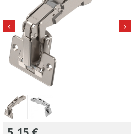
5,15
€