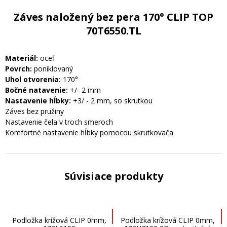
Záves naložený bez pera 170° CLIP TOP
70T6550.TL
Materiál:
oceľ
Povrch:
poniklovaný
Uhol otvorenia:
170°
Bočné natavenie:
+/- 2 mm
Nastavenie hĺbky:
+3/ - 2 mm, so skrutkou
Záves bez pružiny
Nastavenie čela v troch smeroch
Komfortné nastavenie hĺbky pomocou skrutkovača
Súvisiace produkty
Podložka krížová CLIP 0mm,
Podložka krížová CLIP 0mm,