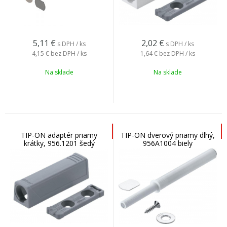
5,11
€
2,02
€
s DPH / ks
s DPH / ks
4,15 €
bez DPH / ks
1,64 €
bez DPH / ks
Na sklade
Na sklade
TIP-ON adaptér priamy
TIP-ON dverový priamy dlhý,
krátky, 956.1201 šedý
956A1004 biely