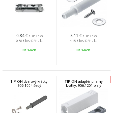
0,84
€
5,11
€
s DPH / ks
s DPH / ks
0,68 €
bez DPH / ks
4,15 €
bez DPH / ks
Na sklade
Na sklade
TIP-ON dverový krátky,
TIP-ON adaptér priamy
956.1004 šedý
krátky, 956.1201 biely