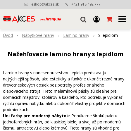
eshop@akces.sk
+421 918 492 777
Úvod
Nábytkové hrany
Lamino hrany
S lepidlom
Nažehľovacie lamino hrany s lepidlom
Lamino hrany s nanesenou vrstvou lepidla predstavujú
najrýchlejší spôsob, ako esteticky a funkčne ukončiť rezné hrany
drevotrieskových dosiek bez potreby profesionálneho
olepovacieho stroja. Tieto melamínové pásky sú ideálne pre
domácich majstrov, stolárov a každého, kto potrebuje vykonať
rýchlu opravu nábytku alebo dokončiť vlastný projekt v domácich
podmienkach.
Uni farby pre moderný nábytok:
Ponúkame širokú paletu
jednofarebných hrán, od klasickej bielej a sivej až po modernú
čiernu, antracitovú alebo krémovú. Tieto hrany sú vhodné pre