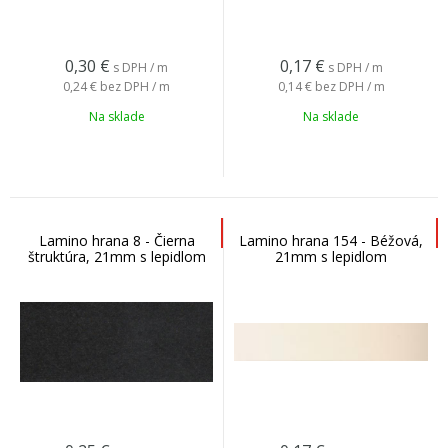
0,30
€
0,17
€
s DPH / m
s DPH / m
0,24 €
bez DPH / m
0,14 €
bez DPH / m
Na sklade
Na sklade
Lamino hrana 8 - Čierna
Lamino hrana 154 - Béžová,
štruktúra, 21mm s lepidlom
21mm s lepidlom