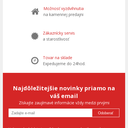
Možnosť vyzdvihnutia
na kamennej predajni
Zákaznícky servis
a starostlivosť
Tovar na sklade
Expedujeme do 24hod.
Najdôležitejšie novinky priamo na
váš email
Získajte zaujímavé informácie vždy medzi prvými
Odoberať