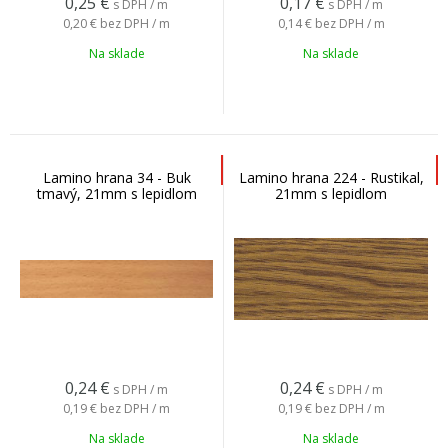
0,25
€
0,17
€
s DPH / m
s DPH / m
0,20 €
bez DPH / m
0,14 €
bez DPH / m
Na sklade
Na sklade
Lamino hrana 34 - Buk
Lamino hrana 224 - Rustikal,
tmavý, 21mm s lepidlom
21mm s lepidlom
0,24
€
0,24
€
s DPH / m
s DPH / m
0,19 €
bez DPH / m
0,19 €
bez DPH / m
Na sklade
Na sklade