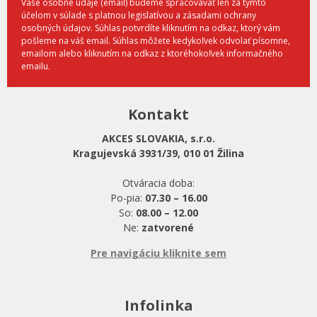
Vaše osobné údaje (email) budeme spracovávať len za týmto
účelom v súlade s platnou legislatívou a zásadami ochrany
osobných údajov. Súhlas potvrdíte kliknutím na odkaz, ktorý vám
pošleme na váš email. Súhlas môžete kedykoľvek odvolať písomne,
emailom alebo kliknutím na odkaz z ktoréhokoľvek informačného
emailu.
Kontakt
AKCES SLOVAKIA, s.r.o.
Kragujevská 3931/39, 010 01 Žilina
Otváracia doba:
Po-pia:
07.30 – 16.00
So:
08.00 – 12.00
Ne:
zatvorené
Pre navigáciu kliknite sem
Infolinka