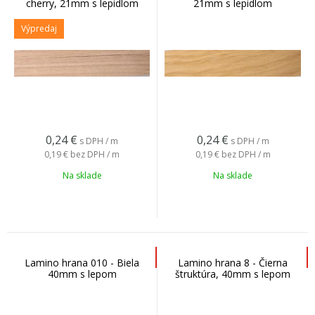
cherry, 21mm s lepidlom
21mm s lepidlom
Výpredaj
0,24
€
0,24
€
s DPH / m
s DPH / m
0,19 €
bez DPH / m
0,19 €
bez DPH / m
Na sklade
Na sklade
Lamino hrana 010 - Biela
Lamino hrana 8 - Čierna
40mm s lepom
štruktúra, 40mm s lepom