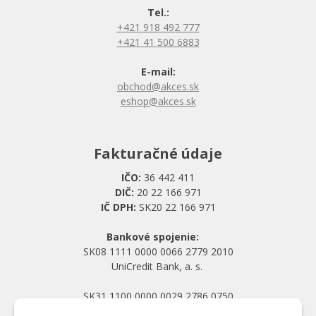
Tel.:
+421 918 492 777
+421 41 500 6883
E-mail:
obchod@akces.sk
eshop@akces.sk
Fakturačné údaje
IČO:
36 442 411
DIČ:
20 22 166 971
IČ DPH:
SK20 22 166 971
Bankové spojenie:
SK08 1111 0000 0066 2779 2010
UniCredit Bank, a. s.
SK31 1100 0000 0029 2786 0750
Tatra banka, a. s.