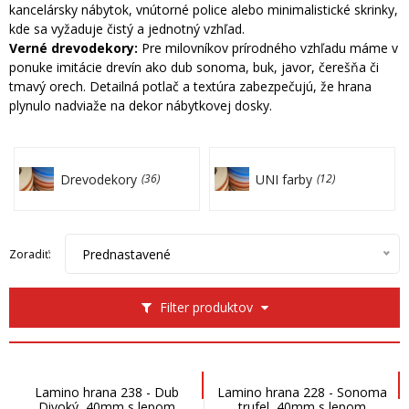
kancelársky nábytok, vnútorné police alebo minimalistické skrinky,
kde sa vyžaduje čistý a jednotný vzhľad.
Verné drevodekory:
Pre milovníkov prírodného vzhľadu máme v
ponuke imitácie drevín ako dub sonoma, buk, javor, čerešňa či
tmavý orech. Detailná potlač a textúra zabezpečujú, že hrana
plynulo nadviaže na dekor nábytkovej dosky.
Drevodekory
UNI farby
(36)
(12)
Prednastavené
Zoradiť:
Filter produktov
Lamino hrana 238 - Dub
Lamino hrana 228 - Sonoma
Divoký, 40mm s lepom
trufel, 40mm s lepom