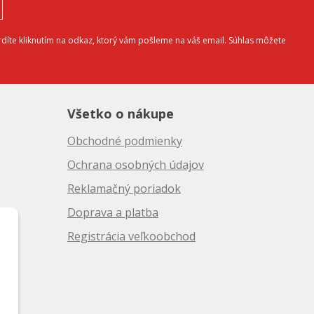
díte kliknutím na odkaz, ktorý vám pošleme na váš email. Súhlas môžete
Všetko o nákupe
Obchodné podmienky
Ochrana osobných údajov
Reklamačný poriadok
Doprava a platba
10
Registrácia veľkoobchod
50