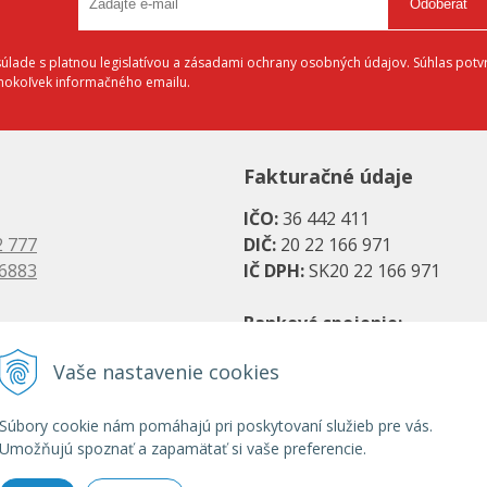
Odoberať
lade s platnou legislatívou a zásadami ochrany osobných údajov. Súhlas potvr
éhokoľvek informačného emailu.
Fakturačné údaje
IČO:
36 442 411
2 777
DIČ:
20 22 166 971
 6883
IČ DPH:
SK20 22 166 971
Bankové spojenie:
es.sk
SK08 1111 0000 0066 2779 20
Vaše nastavenie cookies
s.sk
UniCredit Bank, a. s.
Súbory cookie nám pomáhajú pri poskytovaní služieb pre vás.
SK31 1100 0000 0029 2786 07
Umožňujú spoznať a zapamätať si vaše preferencie.
Tatra banka, a. s.