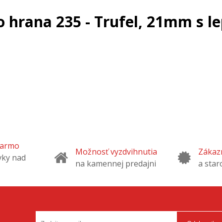
 hrana 235 - Trufel, 21mm s l
darmo
Možnosť vyzdvihnutia
Zákazn
vky nad
na kamennej predajni
a star