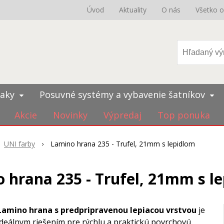
Úvod
Aktuality
O nás
Všetko 
iaky
Posuvné systémy a vybavenie šatníkov
Akcie
Novinky
Výpredaj
Top ponuka
UNI farby
Lamino hrana 235 - Trufel, 21mm s lepidlom
 hrana 235 - Trufel, 21mm s l
Lamino hrana s
predpripravenou lepiacou vrstvou
je
ideálnym riešením pre rýchlu a praktickú povrchovú