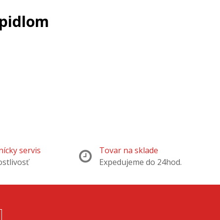
epidlom
ícky servis
Tovar na sklade
ostlivosť
Expedujeme do 24hod.