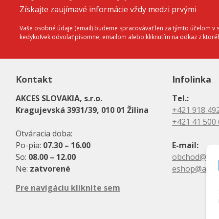
Získajte zaujímavé informácie vždy medzi prvými
Vaše osobné údaje (email) budeme spracovávať len za týmto účelom v sú
kedykoľvek odvolať písomne, emailom alebo kliknutím na odkaz z ktor
Kontakt
Infolinka
AKCES SLOVAKIA, s.r.o.
Tel.:
Kragujevská 3931/39, 010 01 Žilina
+421 918 49
+421 41 500
Otváracia doba:
Po-pia:
07.30 – 16.00
E-mail:
So:
08.00 – 12.00
obchod@akc
Ne:
zatvorené
eshop@akce
Pre navigáciu kliknite sem