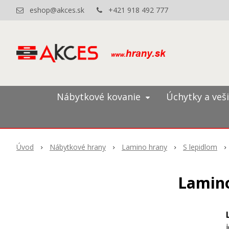
eshop@akces.sk
+421 918 492 777
Nábytkové kovanie
Úchytky a veš
Úvod
Nábytkové hrany
Lamino hrany
S lepidlom
Lamino