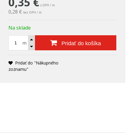
0,35
€
s DPH / m
0,28 €
bez DPH / m
Na sklade
m
Pridať do košíka
Pridať do "Nákupného
zoznamu"