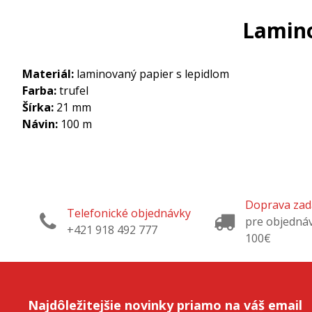
Lamino
Materiál:
laminovaný papier s lepidlom
Farba:
trufel
Šírka:
21 mm
Návin:
100 m
Doprava za
Telefonické objednávky
pre objedná
+421 918 492 777
100€
Najdôležitejšie novinky priamo na váš email