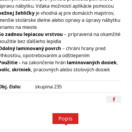
úpravu nábytku. Vďaka možnosti aplikácie pomocou
bežnej žehličky
je vhodná aj pre domácich majstrov,
menšie stolárske dielne alebo opravy a úpravy nábytku
priamo na mieste.
So zadnou lepiacou vrstvou
– pripravená na okamžité
použitie bez ďalšieho lepidla
Odolný laminovaný povrch
– chráni hrany pred
vlhkosťou, opotrebovaním a odštiepením
Použitie -
na zakončenie hrán
laminovaných dosiek
,
políc
,
skriniek
, pracovných alebo stolových dosiek
Obj. čislo:
skupina 235
Popis