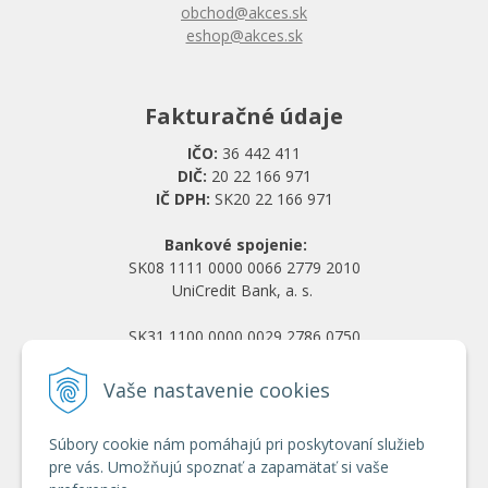
obchod@akces.sk
eshop@akces.sk
Fakturačné údaje
IČO:
36 442 411
DIČ:
20 22 166 971
IČ DPH:
SK20 22 166 971
Bankové spojenie:
SK08 1111 0000 0066 2779 2010
UniCredit Bank, a. s.
SK31 1100 0000 0029 2786 0750
Tatra banka, a. s.
Vaše nastavenie cookies
Všetko o nákupe
Súbory cookie nám pomáhajú pri poskytovaní služieb
Obchodné podmienky
pre vás. Umožňujú spoznať a zapamätať si vaše
Ochrana osobných údajov