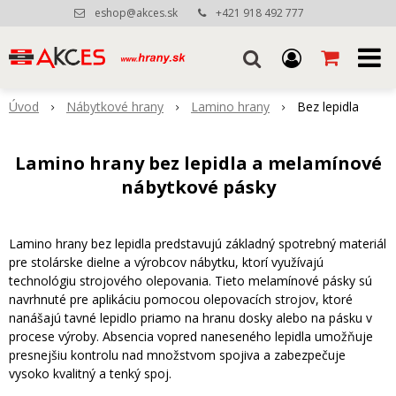
eshop@akces.sk
+421 918 492 777
Úvod
Nábytkové hrany
Lamino hrany
Bez lepidla
Lamino hrany bez lepidla a melamínové
nábytkové pásky
Lamino hrany bez lepidla predstavujú základný spotrebný materiál
pre stolárske dielne a výrobcov nábytku, ktorí využívajú
technológiu strojového olepovania. Tieto melamínové pásky sú
navrhnuté pre aplikáciu pomocou olepovacích strojov, ktoré
nanášajú tavné lepidlo priamo na hranu dosky alebo na pásku v
procese výroby. Absencia vopred naneseného lepidla umožňuje
presnejšiu kontrolu nad množstvom spojiva a zabezpečuje
vysoko kvalitný a tenký spoj.