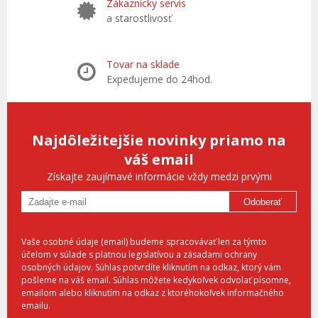
Zákaznícky servis
a starostlivosť
Tovar na sklade
Expedujeme do 24hod.
Najdôležitejšie novinky priamo na
váš email
Získajte zaujímavé informácie vždy medzi prvými
Odoberať
Vaše osobné údaje (email) budeme spracovávať len za týmto
účelom v súlade s platnou legislatívou a zásadami ochrany
osobných údajov. Súhlas potvrdíte kliknutím na odkaz, ktorý vám
pošleme na váš email. Súhlas môžete kedykoľvek odvolať písomne,
emailom alebo kliknutím na odkaz z ktoréhokoľvek informačného
emailu.