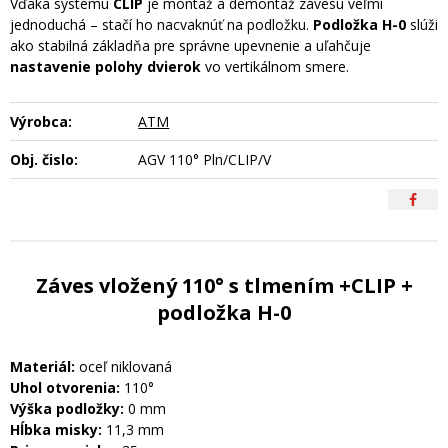
Vďaka systému
CLIP
je montáž a demontáž závesu veľmi
jednoduchá – stačí ho nacvaknúť na podložku.
Podložka H-0
slúži
ako stabilná základňa pre správne upevnenie a uľahčuje
nastavenie polohy dvierok
vo vertikálnom smere.
Výrobca:
ATM
Obj. čislo:
AGV 110° Pln/CLIP/V
Záves vložený 110° s tlmením +CLIP +
podložka H-0
Materiál:
oceľ niklovaná
Uhol otvorenia:
110°
Výška podložky:
0 mm
Hĺbka misky:
11,3 mm