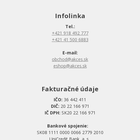
Infolinka
Tel.:
+421 918 492 777
+421 41 500 6883
E-mail:
obchod@akces.sk
eshop@akces.sk
Fakturačné údaje
IČO:
36 442 411
DIČ:
20 22 166 971
IČ DPH:
SK20 22 166 971
Bankové spojenie:
SK08 1111 0000 0066 2779 2010
UniCredit Bank, a. s.