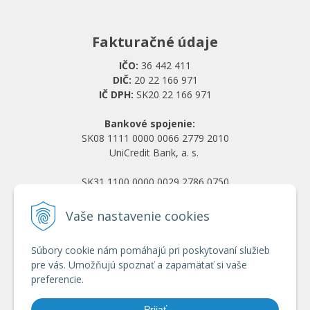
Fakturačné údaje
IČO:
36 442 411
DIČ:
20 22 166 971
IČ DPH:
SK20 22 166 971
Bankové spojenie:
SK08 1111 0000 0066 2779 2010
UniCredit Bank, a. s.
SK31 1100 0000 0029 2786 0750
Tatra banka, a. s.
Vaše nastavenie cookies
Všetko o nákupe
Súbory cookie nám pomáhajú pri poskytovaní služieb
Obchodné podmienky
pre vás. Umožňujú spoznať a zapamätať si vaše
Ochrana osobných údajov
preferencie.
Reklamačný poriadok
Doprava a platba
Prijať