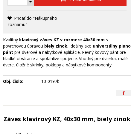
Pridať do "Nákupného
zoznamu"
Kvalitný
klavírový záves KZ v rozmere 40×30 mm
s
povrchovou úpravou
biely zinok
, ideálny ako
univerzálny piano
pánt
pre dverové a nábytkové aplikácie. Pevný kovový pánt pre
hladké otváranie a spoľahlivé spojenie. Vhodný pre dvierka, malé
dvere, úložné skrinky, poklopy a nábytkové komponenty.
Obj. čislo:
13-0197b
Záves klavírový KZ, 40x30 mm, biely zinok