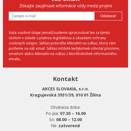
Získajte zaujímavé informácie vždy medzi prvými
Odoberať
Vaše osobné údaje (email) budeme spracovávať len za týmto
účelom v súlade s platnou legislatívou a zásadami ochrany
osobných údajov. Súhlas potvrdíte kliknutím na odkaz, ktorý vám
pošleme na váš email. Súhlas môžete kedykoľvek odvolať písomne,
emailom alebo kliknutím na odkaz z ktoréhokoľvek informačného
emailu.
Kontakt
AKCES SLOVAKIA, s.r.o.
Kragujevská 3931/39, 010 01 Žilina
Otváracia doba:
Po-pia:
07.30 – 16.00
So:
08.00 – 12.00
Ne:
zatvorené