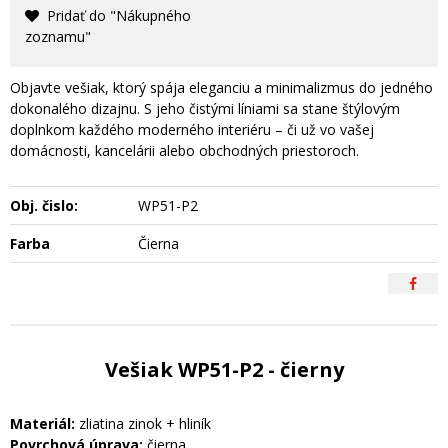
Pridať do "Nákupného
zoznamu"
Objavte vešiak, ktorý spája eleganciu a minimalizmus do jedného
dokonalého dizajnu. S jeho čistými líniami sa stane štýlovým
doplnkom každého moderného interiéru – či už vo vašej
domácnosti, kancelárii alebo obchodných priestoroch.
Obj. čislo:
WP51-P2
Farba
Čierna
Vešiak WP51-P2 - čierny
Materiál:
zliatina zinok + hliník
Povrchová úprava:
čierna