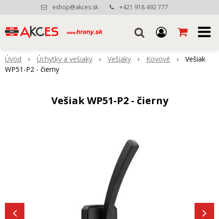
eshop@akces.sk
+421 918 492 777
Úvod
Úchytky a vešiaky
Vešiaky
Kovové
Vešiak
WP51-P2 - čierny
Vešiak WP51-P2 - čierny