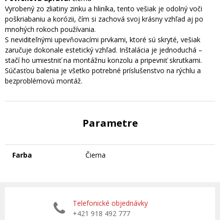
Vyrobený zo zliatiny zinku a hliníka, tento vešiak je odolný voči
poškriabaniu a korózii, čím si zachová svoj krásny vzhľad aj po
mnohých rokoch používania.
S neviditeľnými upevňovacími prvkami, ktoré sú skryté, vešiak
zaručuje dokonale estetický vzhľad. Inštalácia je jednoduchá –
stačí ho umiestniť na montážnu konzolu a pripevniť skrutkami.
Súčasťou balenia je všetko potrebné príslušenstvo na rýchlu a
bezproblémovú montáž.
Parametre
Farba
Čierna
Telefonické objednávky
+421 918 492 777