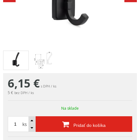
6,15
€
s DPH / ks
5 €
bez DPH / ks
Na sklade
ks
Pridať do košíka