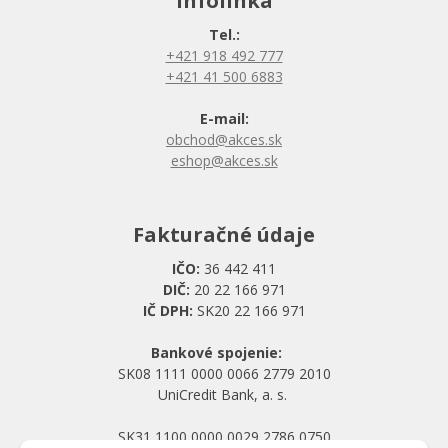
Infolinka
Tel.:
+421 918 492 777
+421 41 500 6883
E-mail:
obchod@akces.sk
eshop@akces.sk
Fakturačné údaje
IČO:
36 442 411
DIČ:
20 22 166 971
IČ DPH:
SK20 22 166 971
Bankové spojenie:
SK08 1111 0000 0066 2779 2010
UniCredit Bank, a. s.
SK31 1100 0000 0029 2786 0750