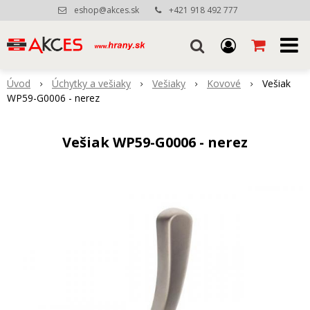
eshop@akces.sk
+421 918 492 777
Úvod
Úchytky a vešiaky
Vešiaky
Kovové
Vešiak
WP59-G0006 - nerez
Vešiak WP59-G0006 - nerez