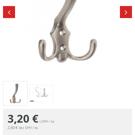
3,20
€
s DPH / ks
2,60 €
bez DPH / ks