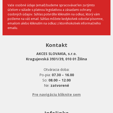
Vaše osobné údaje (email) budeme spracovávať len za týmto
účelom v súlade s platnou legislatívou a zásadami ochrany
osobných údajov. Súhlas potvrdíte kliknutím na odkaz, ktorý vám
pošleme na váš email. Súhlas môžete kedykoľvek odvolať písomne,
emailom alebo kliknutím na odkaz z ktoréhokoľvek informačného
emailu.
Kontakt
AKCES SLOVAKIA, s.r.o.
Kragujevská 3931/39, 010 01 Žilina
Otváracia doba:
Po-pia:
07.30 – 16.00
So:
08.00 – 12.00
Ne:
zatvorené
Pre navigáciu kliknite sem