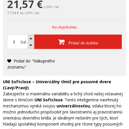
21,57
€
s DPH / bal
17,54 €
bez DPH / bal
Na objednávku
bal
Pridať do košíka
Pridať do "Nákupného
zoznamu"
UNI Softclose – Univerzálny tlmič pre posuvné dvere
(Ľavý/Pravý)
Zabezpečte si maximálnu variabilitu a tichý chod vašej vstavanej
skrine s tlmičom
UNI Softclose
.
Tento inteligentne navrhnutý
mechanizmus vyniká svojou
univerzálnosťou
,
vďaka ktorej ho
možno jednoducho prispôsobiť pre ľavostrannú aj pravostrannú
orientáciu dverného krídla.
Je ideálnym riešením pre tých,
ktorí
hľadajú spoľahlivý komponent vhodný pre rôzne typy posuvných