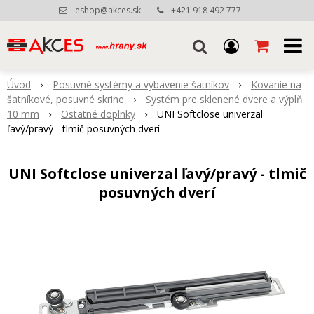
eshop@akces.sk
+421 918 492 777
Úvod
Posuvné systémy a vybavenie šatníkov
Kovanie na
šatníkové, posuvné skrine
Systém pre sklenené dvere a výplň
10 mm
Ostatné doplnky
UNI Softclose univerzal
ľavý/pravý - tlmič posuvných dverí
UNI Softclose univerzal ľavý/pravý - tlmič
posuvných dverí