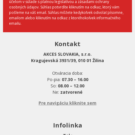
účelom v súlade s platnou legislatívou a zásadami ochrany
osobných údajov. Súhlas potvrdíte kliknutím na odkaz, ktorý vám
pošleme na váš email. Súhlas môžete kedykoľvek odvolať písomne,
emailom alebo kliknutím na odkaz z ktoréhokoľvek informačného
emailu.
Kontakt
AKCES SLOVAKIA, s.r.o.
Kragujevská 3931/39, 010 01 Žilina
Otváracia doba:
Po-pia:
07.30 – 16.00
So:
08.00 – 12.00
Ne:
zatvorené
Pre navigáciu kliknite sem
Infolinka