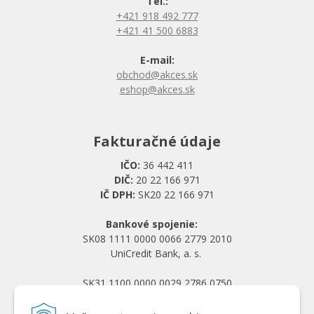
Tel.:
+421 918 492 777
+421 41 500 6883
E-mail:
obchod@akces.sk
eshop@akces.sk
Fakturačné údaje
IČO:
36 442 411
DIČ:
20 22 166 971
IČ DPH:
SK20 22 166 971
Bankové spojenie:
SK08 1111 0000 0066 2779 2010
UniCredit Bank, a. s.
SK31 1100 0000 0029 2786 0750
Tatra banka, a. s.