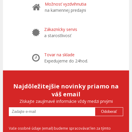
Možnosť vyzdvihnutia
na kamennej predajni
Zákaznícky servis
a starostlivosť
Tovar na sklade
Expedujeme do 24hod.
Najdôležitejšie novinky priamo na
váš email
Získajte zaujímavé informácie vždy medzi prvými
Odoberať
Vaše osobné údaje (email) budeme spracovávať len za týmto