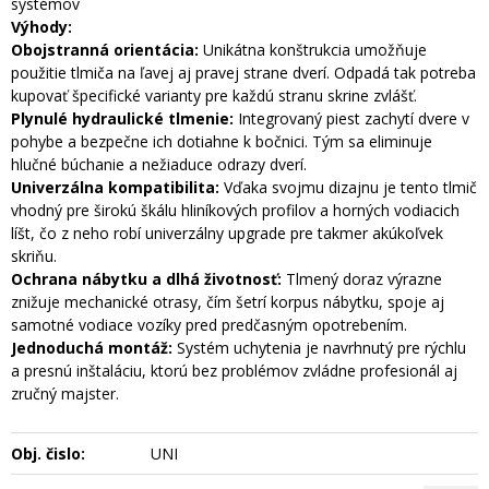
systémov
Výhody:
Obojstranná orientácia:
Unikátna konštrukcia umožňuje
použitie tlmiča na ľavej aj pravej strane dverí.
Odpadá tak potreba
kupovať špecifické varianty pre každú stranu skrine zvlášť.
Plynulé hydraulické tlmenie:
Integrovaný piest zachytí dvere v
pohybe a bezpečne ich dotiahne k bočnici.
Tým sa eliminuje
hlučné búchanie a nežiaduce odrazy dverí.
Univerzálna kompatibilita:
Vďaka svojmu dizajnu je tento tlmič
vhodný pre širokú škálu hliníkových profilov a horných vodiacich
líšt,
čo z neho robí univerzálny upgrade pre takmer akúkoľvek
skriňu.
Ochrana nábytku a dlhá životnosť:
Tlmený doraz výrazne
znižuje mechanické otrasy,
čím šetrí korpus nábytku,
spoje aj
samotné vodiace vozíky pred predčasným opotrebením.
Jednoduchá montáž:
Systém uchytenia je navrhnutý pre rýchlu
a presnú inštaláciu,
ktorú bez problémov zvládne profesionál aj
zručný majster.
Obj. čislo:
UNI