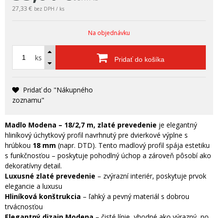
27,33 €
bez DPH / ks
Na objednávku
ks
Pridať do košíka
Pridať do "Nákupného
zoznamu"
Madlo Modena – 18/2,7 m, zlaté prevedenie
je elegantný
hliníkový úchytkový profil navrhnutý pre dvierkové výplne s
hrúbkou
18 mm
(napr. DTD). Tento madlový profil spája estetiku
s funkčnosťou – poskytuje pohodlný úchop a zároveň pôsobí ako
dekoratívny detail.
Luxusné zlaté prevedenie
– zvýrazní interiér, poskytuje prvok
elegancie a luxusu
Hliníková konštrukcia
– ľahký a pevný materiál s dobrou
trvácnosťou
Elegantný dizajn Modena
– čisté línie, vhodné ako výrazný, no