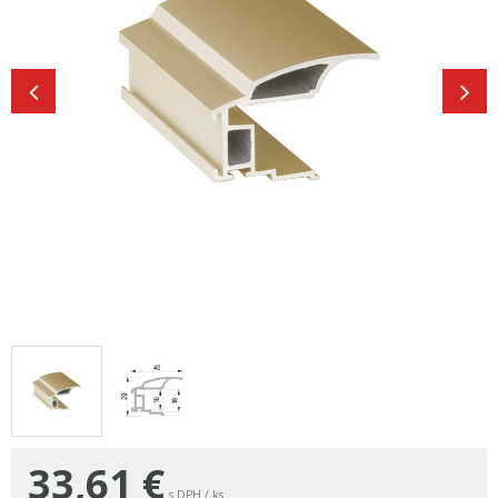
33,61
€
s DPH / ks