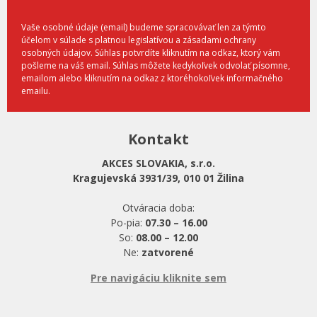
Vaše osobné údaje (email) budeme spracovávať len za týmto
účelom v súlade s platnou legislatívou a zásadami ochrany
osobných údajov. Súhlas potvrdíte kliknutím na odkaz, ktorý vám
pošleme na váš email. Súhlas môžete kedykoľvek odvolať písomne,
emailom alebo kliknutím na odkaz z ktoréhokoľvek informačného
emailu.
Kontakt
AKCES SLOVAKIA, s.r.o.
Kragujevská 3931/39, 010 01 Žilina
Otváracia doba:
Po-pia:
07.30 – 16.00
So:
08.00 – 12.00
Ne:
zatvorené
Pre navigáciu kliknite sem