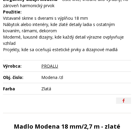
zároveň harmonický prvok
Použitie:
Vstavané skrine s dverami s výplňou 18 mm
Nábytok alebo interiéry, kde zlaté detaily ladia s ostatným
kovaním, rámami, dekorom
Moderné, luxusné dizajny, kde každý detail výrazne ovplyvňuje
vzhľad
Projekty, kde sa oceňujú estetické prvky a dizajnové madlá
Výrobca:
PROALU
Obj. čislo:
Modena /zl
Farba
Zlatá
Madlo Modena 18 mm/2,7 m - zlaté