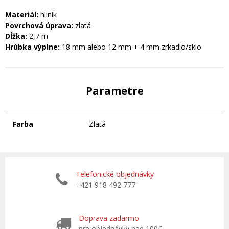
Materiál:
hliník
Povrchová úprava:
zlatá
Dĺžka:
2,7 m
Hrúbka výplne:
18 mm alebo 12 mm + 4 mm zrkadlo/sklo
Parametre
Farba
Zlatá
Telefonické objednávky
+421 918 492 777
Doprava zadarmo
pre objednávky nad 100€