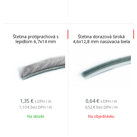
Štetina protiprachová s
Štetina dorazová široká
lepidlom 6,7x14 mm
4,6x12,8 mm nasúvacia biela
1,35
€
0,64
€
s DPH / m
s DPH / m
1,10 €
bez DPH / m
0,52 €
bez DPH / m
Na sklade
Na objednávku