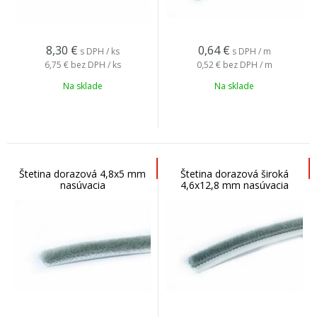
8,30
€
0,64
€
s DPH / ks
s DPH / m
6,75 €
bez DPH / ks
0,52 €
bez DPH / m
Na sklade
Na sklade
Štetina dorazová 4,8x5 mm
Štetina dorazová široká
nasúvacia
4,6x12,8 mm nasúvacia
čierna