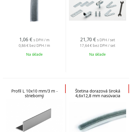
1,06
€
21,70
€
s DPH / m
s DPH / set
0,86 €
bez DPH / m
17,64 €
bez DPH / set
Na sklade
Na sklade
Profil L 10x10 mm/3 m -
Štetina dorazová široká
strieborný
4,6x12,8 mm nasúvacia