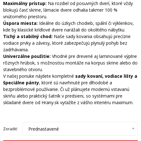
Maximálny prístup:
Na rozdiel od posuvných dverí, ktoré vždy
blokujú časť skrine, lámacie dvere odhalia takmer 100 %
vnútorného priestoru.
Úspora miesta:
Ideálne do úzkych chodieb, spální či výklenkov,
kde by klasické krídlové dvere narážali do okolitého nábytku.
Tichý a stabilný chod:
Naše sady kovania obsahujú precízne
vodiace prvky a závesy, ktoré zabezpečujú plynulý pohyb bez
zadrhávania.
Univerzálne použitie:
Vhodné pre drevené aj laminované výplne
rôznych hrúbok, s možnosťou montáže na korpus skrine alebo do
stavebného otvoru.
V našej ponuke nájdete kompletné
sady kovaní, vodiace lišty a
špeciálne pánty
, ktoré sú navrhnuté pre dlhodobé a
bezproblémové používanie. Či už plánujete modernú vstavanú
skriňu alebo praktický šatník v predsieni, so systémami pre
skladané dvere od Hrany.sk vyťažíte z vášho interiéru maximum.
Prednastavené
Zoradiť: