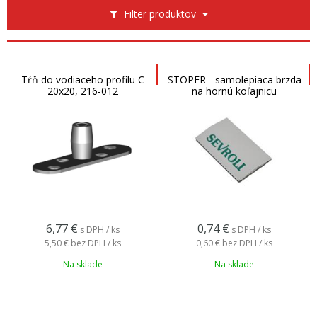
Filter produktov
Tŕň do vodiaceho profilu C
STOPER - samolepiaca brzda
20x20, 216-012
na hornú koľajnicu
6,77
€
0,74
€
s DPH / ks
s DPH / ks
5,50 €
bez DPH / ks
0,60 €
bez DPH / ks
Na sklade
Na sklade