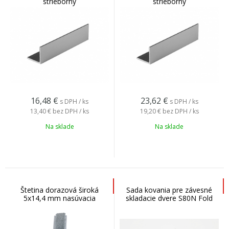
strieborný
strieborný
16,48
€
23,62
€
s DPH / ks
s DPH / ks
13,40 €
bez DPH / ks
19,20 €
bez DPH / ks
Na sklade
Na sklade
Štetina dorazová široká
Sada kovania pre závesné
5x14,4 mm nasúvacia
skladacie dvere S80N Fold