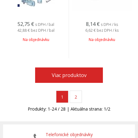
52,75
€
8,14
€
s DPH / bal
s DPH / ks
42,88 €
bez DPH / bal
6,62 €
bez DPH / ks
Na objednávku
Na objednávku
Viac produktov
1
2
Produkty:
1
-
24
/
28
| Aktuálna strana:
1
/
2
Telefonické objednávky