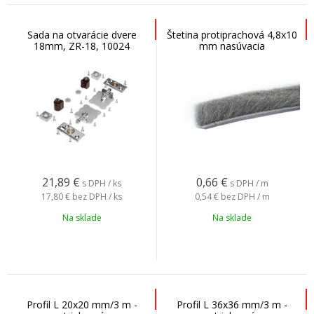
Sada na otvarácie dvere
Štetina protiprachová 4,8x10
18mm, ZR-18, 10024
mm nasúvacia
21,89
€
0,66
€
s DPH / ks
s DPH / m
17,80 €
bez DPH / ks
0,54 €
bez DPH / m
Na sklade
Na sklade
Profil L 20x20 mm/3 m -
Profil L 36x36 mm/3 m -