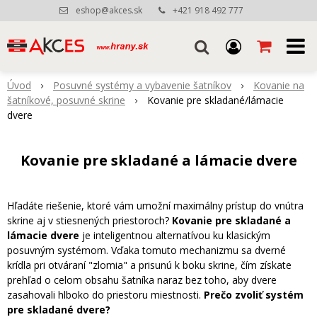
eshop@akces.sk
+421 918 492 777
Úvod
Posuvné systémy a vybavenie šatníkov
Kovanie na
šatníkové, posuvné skrine
Kovanie pre skladané/lámacie
dvere
Kovanie pre skladané a lámacie dvere
Hľadáte riešenie, ktoré vám umožní maximálny prístup do vnútra
skrine aj v stiesnených priestoroch?
Kovanie pre skladané a
lámacie dvere
je inteligentnou alternatívou ku klasickým
posuvným systémom. Vďaka tomuto mechanizmu sa dverné
krídla pri otváraní "zlomia" a prisunú k boku skrine, čím získate
prehľad o celom obsahu šatníka naraz bez toho, aby dvere
zasahovali hlboko do priestoru miestnosti.
Prečo zvoliť systém
pre skladané dvere?