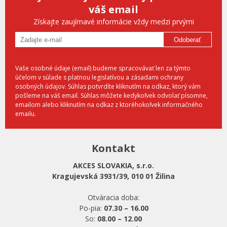
váš email
Získajte zaujímavé informácie vždy medzi prvými
Odoberať
Vaše osobné údaje (email) budeme spracovávať len za týmto
účelom v súlade s platnou legislatívou a zásadami ochrany
osobných údajov. Súhlas potvrdíte kliknutím na odkaz, ktorý vám
pošleme na váš email. Súhlas môžete kedykoľvek odvolať písomne,
emailom alebo kliknutím na odkaz z ktoréhokoľvek informačného
emailu.
Kontakt
AKCES SLOVAKIA, s.r.o.
Kragujevská 3931/39, 010 01 Žilina
Otváracia doba:
Po-pia:
07.30 – 16.00
So:
08.00 – 12.00