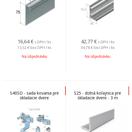
16,64
€
42,77
€
s DPH / ks
s DPH / ks
13,52 €
bez DPH / ks
34,78 €
bez DPH / ks
Na objednávku
Na objednávku
S40SD - sada kovania pre
S25 - dolná koľajnica pre
skladacie dvere
skladacie dvere - 3 m