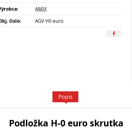
Výrobca:
AMIX
Obj. čislo:
AGV H0 euro
Popis
Podložka H-0 euro skrutka