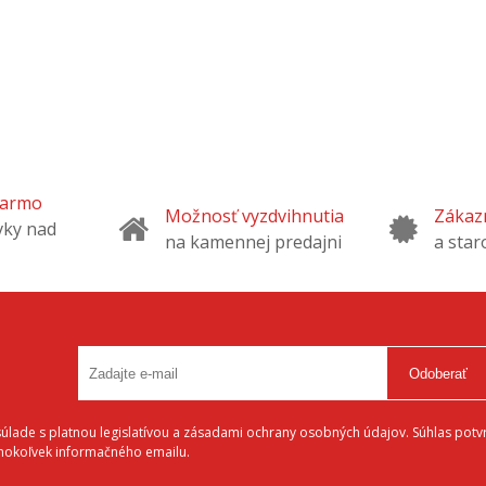
darmo
Možnosť vyzdvihnutia
Zákazn
vky nad
na kamennej predajni
a star
Odoberať
lade s platnou legislatívou a zásadami ochrany osobných údajov. Súhlas potvr
éhokoľvek informačného emailu.