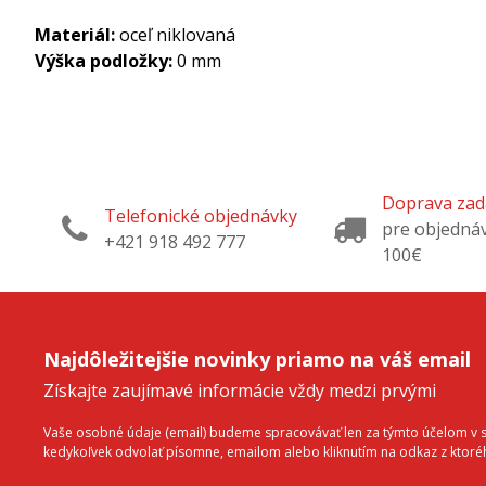
Materiál:
oceľ niklovaná
Výška podložky:
0 mm
Doprava za
Telefonické objednávky
pre objedná
+421 918 492 777
100€
Najdôležitejšie novinky priamo na váš email
Získajte zaujímavé informácie vždy medzi prvými
Vaše osobné údaje (email) budeme spracovávať len za týmto účelom v sú
kedykoľvek odvolať písomne, emailom alebo kliknutím na odkaz z ktor