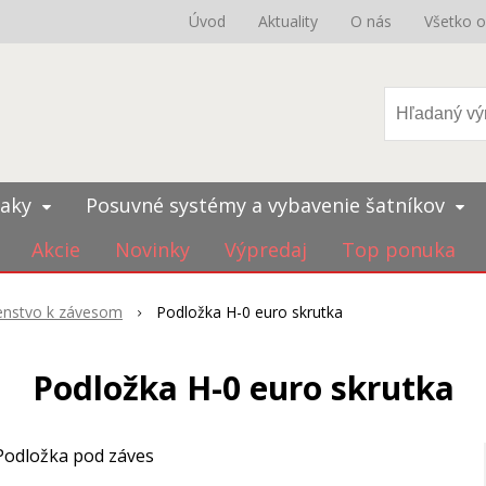
Úvod
Aktuality
O nás
Všetko 
iaky
Posuvné systémy a vybavenie šatníkov
Akcie
Novinky
Výpredaj
Top ponuka
šenstvo k závesom
Podložka H-0 euro skrutka
Podložka H-0 euro skrutka
Podložka pod záves