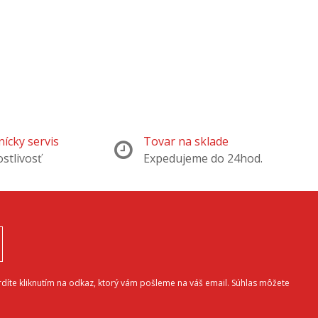
ícky servis
Tovar na sklade
ostlivosť
Expedujeme do 24hod.
díte kliknutím na odkaz, ktorý vám pošleme na váš email. Súhlas môžete