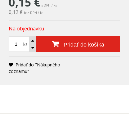
0,15
€
s DPH / ks
0,12 €
bez DPH / ks
Na objednávku
ks
Pridať do košíka
Pridať do "Nákupného
zoznamu"