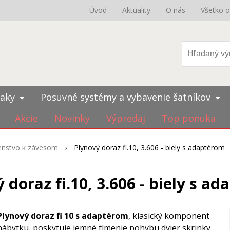
Úvod
Aktuality
O nás
Všetko 
iaky
Posuvné systémy a vybavenie šatníkov
Akcie
Novinky
Výpredaj
Top ponuka
šenstvo k závesom
Plynový doraz fi.10, 3.606 - biely s adaptérom
 doraz fi.10, 3.606 - biely s a
Plynový doraz fi 10 s adaptérom
, klasický komponent
nábytku, poskytuje jemné tlmenie pohybu dvier skrinky