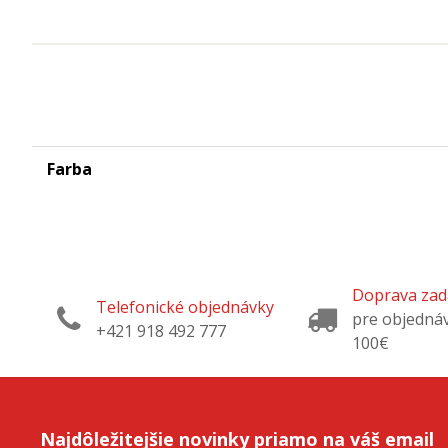
Farba
Doprava za
Telefonické objednávky
pre objedná
+421 918 492 777
100€
Najdôležitejšie novinky priamo na váš email