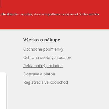
díte kliknutím na odkaz, ktorý vám pošleme na váš email. Súhlas môžete
Všetko o nákupe
Obchodné podmienky
Ochrana osobných údajov
Reklamačný poriadok
Doprava a platba
10
Registrácia veľkoobchod
50