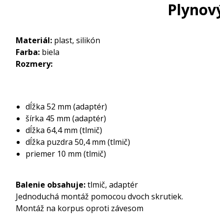
Plynový
Materiál:
plast, silikón
Farba:
biela
Rozmery:
dĺžka 52 mm (adaptér)
šírka 45 mm (adaptér)
dĺžka 64,4 mm (tlmič)
dĺžka puzdra 50,4 mm (tlmič)
priemer 10 mm (tlmič)
Balenie obsahuje:
tlmič, adaptér
Jednoduchá montáž pomocou dvoch skrutiek.
Montáž na korpus oproti závesom