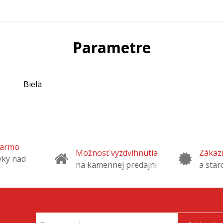
Parametre
Biela
darmo
Možnosť vyzdvihnutia
Zákazn
vky nad
na kamennej predajni
a star