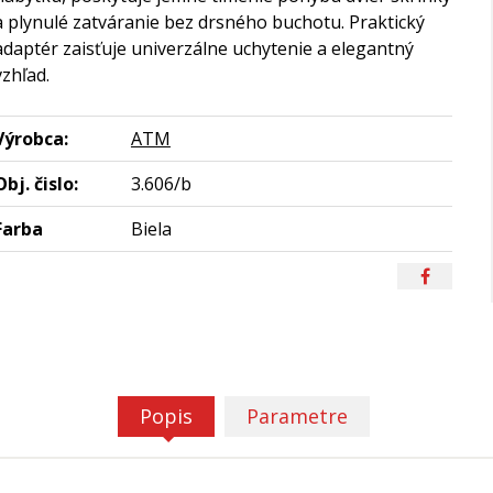
a plynulé zatváranie bez drsného buchotu. Praktický
adaptér zaisťuje univerzálne uchytenie a elegantný
vzhľad.
Výrobca:
ATM
Obj. čislo:
3.606/b
Farba
Biela
Popis
Parametre