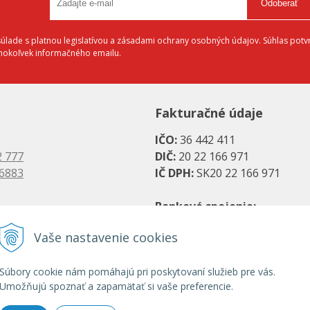
Odoberať
lade s platnou legislatívou a zásadami ochrany osobných údajov. Súhlas potvr
éhokoľvek informačného emailu.
Fakturačné údaje
IČO:
36 442 411
2 777
DIČ:
20 22 166 971
 6883
IČ DPH:
SK20 22 166 971
Bankové spojenie:
es.sk
SK08 1111 0000 0066 2779 20
Vaše nastavenie cookies
s.sk
UniCredit Bank, a. s.
Súbory cookie nám pomáhajú pri poskytovaní služieb pre vás.
SK31 1100 0000 0029 2786 07
Umožňujú spoznať a zapamätať si vaše preferencie.
Tatra banka, a. s.