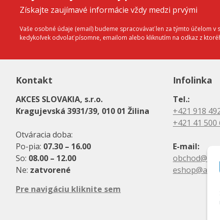
Získajte zaujímavé informácie vždy medzi prvými
Vaše osobné údaje (email) budeme spracovávať len za týmto účelom v sú
kedykoľvek odvolať písomne, emailom alebo kliknutím na odkaz z ktor
Kontakt
Infolinka
AKCES SLOVAKIA, s.r.o.
Tel.:
Kragujevská 3931/39, 010 01 Žilina
+421 918 49
+421 41 500
Otváracia doba:
Po-pia:
07.30 – 16.00
E-mail:
So:
08.00 – 12.00
obchod@akc
Ne:
zatvorené
eshop@akce
Pre navigáciu kliknite sem