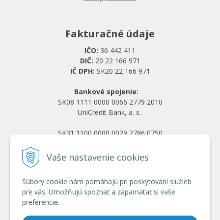
Fakturačné údaje
IČO:
36 442 411
DIČ:
20 22 166 971
IČ DPH:
SK20 22 166 971
Bankové spojenie:
SK08 1111 0000 0066 2779 2010
UniCredit Bank, a. s.
SK31 1100 0000 0029 2786 0750
Tatra banka, a. s.
Vaše nastavenie cookies
Všetko o nákupe
Súbory cookie nám pomáhajú pri poskytovaní služieb
Obchodné podmienky
pre vás. Umožňujú spoznať a zapamätať si vaše
Ochrana osobných údajov
preferencie.
Reklamačný poriadok
Doprava a platba