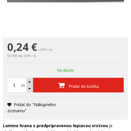
0,24
€
s DPH / m
0,19 €
bez DPH / m
Na sklade
m
Pridať do košíka
Pridať do "Nákupného
zoznamu"
Lamino hrana s
predpripravenou lepiacou vrstvou
je