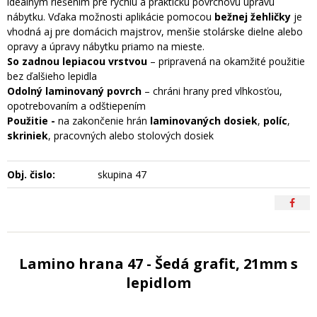
ideálnym riešením pre rýchlu a praktickú povrchovú úpravu
nábytku. Vďaka možnosti aplikácie pomocou
bežnej žehličky
je
vhodná aj pre domácich majstrov, menšie stolárske dielne alebo
opravy a úpravy nábytku priamo na mieste.
So zadnou lepiacou vrstvou
– pripravená na okamžité použitie
bez ďalšieho lepidla
Odolný laminovaný povrch
– chráni hrany pred vlhkosťou,
opotrebovaním a odštiepením
Použitie -
na zakončenie hrán
laminovaných dosiek
,
políc
,
skriniek
, pracovných alebo stolových dosiek
Obj. čislo:
skupina 47
Lamino hrana 47 - Šedá grafit, 21mm s
lepidlom