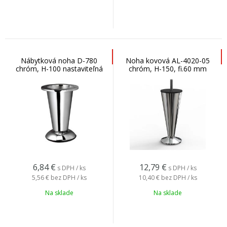
Nábytková noha D-780
Noha kovová AL-4020-05
chróm, H-100 nastaviteľná
chróm, H-150, fi.60 mm
6,84
€
12,79
€
s DPH / ks
s DPH / ks
5,56 €
bez DPH / ks
10,40 €
bez DPH / ks
Na sklade
Na sklade