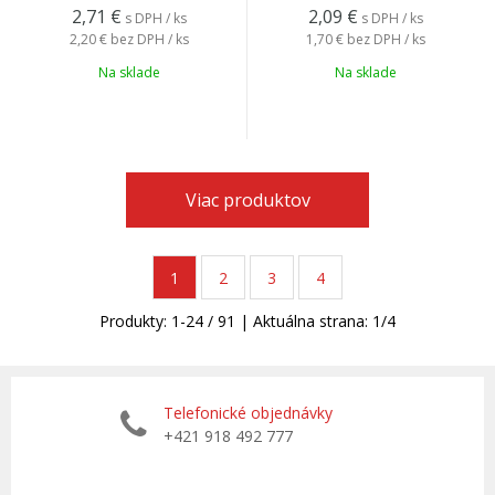
2,71
€
2,09
€
s DPH / ks
s DPH / ks
2,20 €
bez DPH / ks
1,70 €
bez DPH / ks
Na sklade
Na sklade
Viac produktov
1
2
3
4
Produkty:
1
-
24
/
91
| Aktuálna strana:
1
/
4
Telefonické objednávky
+421 918 492 777