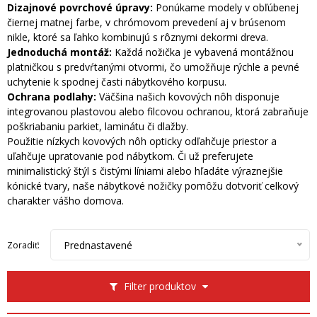
Dizajnové povrchové úpravy:
Ponúkame modely v obľúbenej
čiernej matnej farbe, v chrómovom prevedení aj v brúsenom
nikle, ktoré sa ľahko kombinujú s rôznymi dekormi dreva.
Jednoduchá montáž:
Každá nožička je vybavená montážnou
platničkou s predvŕtanými otvormi, čo umožňuje rýchle a pevné
uchytenie k spodnej časti nábytkového korpusu.
Ochrana podlahy:
Väčšina našich kovových nôh disponuje
integrovanou plastovou alebo filcovou ochranou, ktorá zabraňuje
poškriabaniu parkiet, laminátu či dlažby.
Použitie nízkych kovových nôh opticky odľahčuje priestor a
uľahčuje upratovanie pod nábytkom. Či už preferujete
minimalistický štýl s čistými líniami alebo hľadáte výraznejšie
kónické tvary, naše nábytkové nožičky pomôžu dotvoriť celkový
charakter vášho domova.
Prednastavené
Zoradiť:
Filter produktov