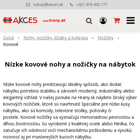
eshop@akces.sk
+421 918 492 777
Úvod
Nohy, nožičky, klzáky a kolieska
Nožičky
Kovové
Nízke kovové nohy a nožičky na nábytok
Nízke kovové nohy predstavujú ideálny spôsob, ako dodať
nábytku potrebnú stabilitu a zároveň moderný, industriálny alebo
elegantný vzhľad. V našej ponuke na Hrany.sk nájdete široký výber
kovových nožičiek, ktoré sú navrhnuté špeciálne pre nízke kusy
nábytku, ako sú komody, televízne stolíky, pohovky či
postele. Kovové nožičky sa vyznačujú mimoriadnou pevnosťou a
dlhou životnosťou. Sú vyrobené z kvalitnej ocele alebo hliníka, čo
zaručuje ich odolnosť voči mechanickému poškodeniu a vysokú
nosnosť aj pri masívnejších kusoch nábytku.