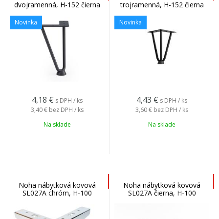
dvojramenná, H-152 čierna
trojramenná, H-152 čierna
Novinka
Novinka
4,18
€
4,43
€
s DPH / ks
s DPH / ks
3,40 €
bez DPH / ks
3,60 €
bez DPH / ks
Na sklade
Na sklade
Noha nábytková kovová
Noha nábytková kovová
SL027A chróm, H-100
SL027A čierna, H-100