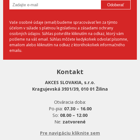
Odoberať
Vaše osobné údaje (email) budeme spracovávať len za týmto
účelom v súlade s platnou legislatívou a zásadami ochrany
osobných údajov. Súhlas potvrdíte kliknutím na odkaz, ktorý vám
pošleme na váš email. Súhlas môžete kedykoľvek odvolať písomne,
emailom alebo kliknutím na odkaz z ktoréhokoľvek informačného
emailu.
Kontakt
AKCES SLOVAKIA, s.r.o.
Kragujevská 3931/39, 010 01 Žilina
Otváracia doba:
Po-pia:
07.30 – 16.00
So:
08.00 – 12.00
Ne:
zatvorené
Pre navigáciu kliknite sem