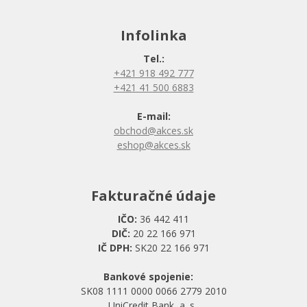
Infolinka
Tel.:
+421 918 492 777
+421 41 500 6883
E-mail:
obchod@akces.sk
eshop@akces.sk
Fakturačné údaje
IČO:
36 442 411
DIČ:
20 22 166 971
IČ DPH:
SK20 22 166 971
Bankové spojenie:
SK08 1111 0000 0066 2779 2010
UniCredit Bank, a. s.