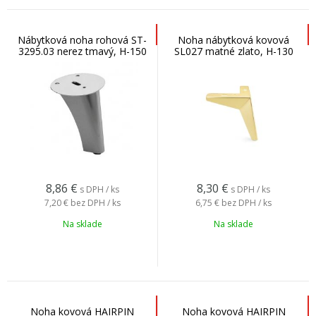
Nábytková noha rohová ST-
Noha nábytková kovová
3295.03 nerez tmavý, H-150
SL027 matné zlato, H-130
8,86
€
8,30
€
s DPH / ks
s DPH / ks
7,20 €
bez DPH / ks
6,75 €
bez DPH / ks
Na sklade
Na sklade
Noha kovová HAIRPIN
Noha kovová HAIRPIN