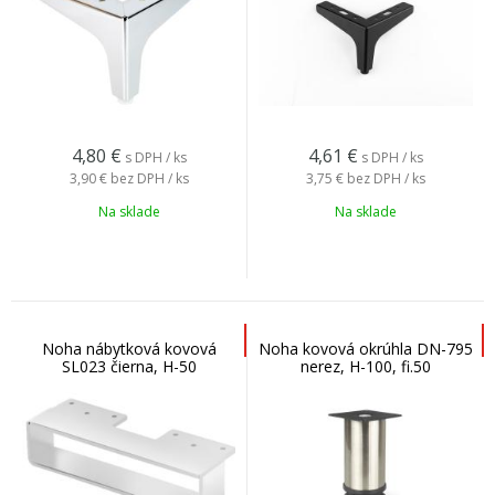
4,80
€
4,61
€
s DPH / ks
s DPH / ks
3,90 €
bez DPH / ks
3,75 €
bez DPH / ks
Na sklade
Na sklade
Noha nábytková kovová
Noha kovová okrúhla DN-795
SL023 čierna, H-50
nerez, H-100, fi.50