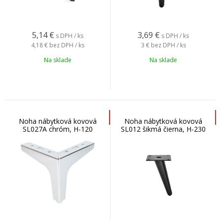
5,14
€
3,69
€
s DPH / ks
s DPH / ks
4,18 €
bez DPH / ks
3 €
bez DPH / ks
Na sklade
Na sklade
Noha nábytková kovová
Noha nábytková kovová
SL027A chróm, H-120
SL012 šikmá čierna, H-230