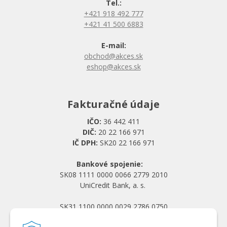
Tel.:
+421 918 492 777
+421 41 500 6883
E-mail:
obchod@akces.sk
eshop@akces.sk
Fakturačné údaje
IČO:
36 442 411
DIČ:
20 22 166 971
IČ DPH:
SK20 22 166 971
Bankové spojenie:
SK08 1111 0000 0066 2779 2010
UniCredit Bank, a. s.
SK31 1100 0000 0029 2786 0750
Tatra banka, a. s.