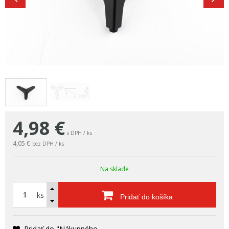
4,98
€
s DPH / ks
4,05 €
bez DPH / ks
Na sklade
ks
Pridať do košíka
Pridať do "Nákupného