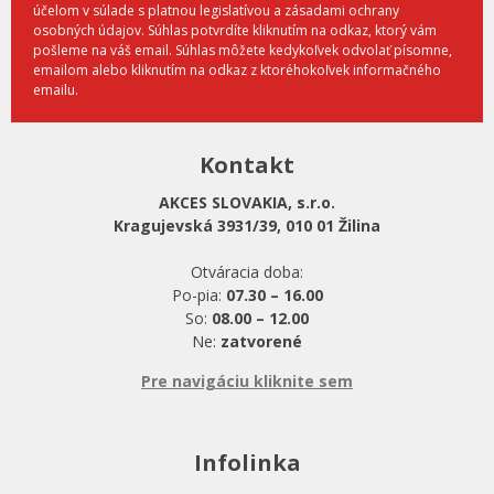
účelom v súlade s platnou legislatívou a zásadami ochrany
osobných údajov. Súhlas potvrdíte kliknutím na odkaz, ktorý vám
pošleme na váš email. Súhlas môžete kedykoľvek odvolať písomne,
emailom alebo kliknutím na odkaz z ktoréhokoľvek informačného
emailu.
Kontakt
AKCES SLOVAKIA, s.r.o.
Kragujevská 3931/39, 010 01 Žilina
Otváracia doba:
Po-pia:
07.30 – 16.00
So:
08.00 – 12.00
Ne:
zatvorené
Pre navigáciu kliknite sem
Infolinka