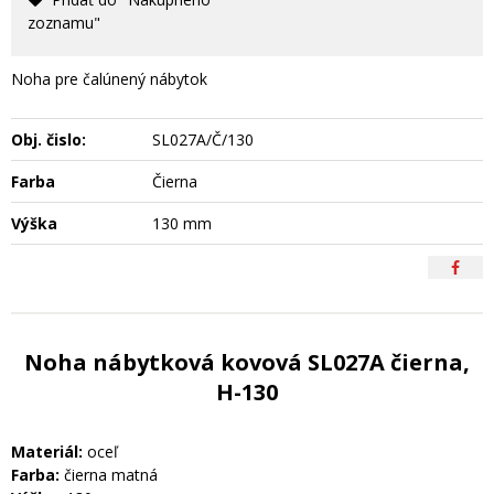
zoznamu"
Noha pre čalúnený nábytok
Obj. čislo:
SL027A/Č/130
Farba
Čierna
Výška
130 mm
Noha nábytková kovová SL027A čierna,
H-130
Materiál:
oceľ
Farba:
čierna matná