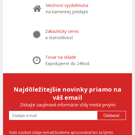
Možnosť vyzdvihnutia
na kamennej predajni
Zákaznícky servis
a starostlivosť
Tovar na sklade
Expedujeme do 24hod.
Najdôležitejšie novinky priamo na
váš email
Získajte zaujímavé informácie vždy medzi prvými
Odoberať
Vaše osobné údaje (email) budeme spracovávať len za týmto