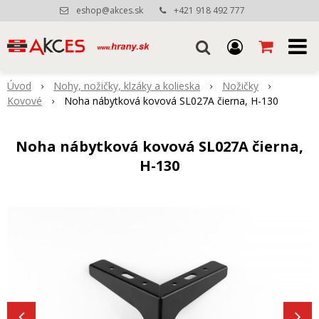
eshop@akces.sk
+421 918 492 777
Úvod
Nohy, nožičky, klzáky a kolieska
Nožičky
Kovové
Noha nábytková kovová SL027A čierna, H-130
Noha nábytková kovová SL027A čierna,
H-130