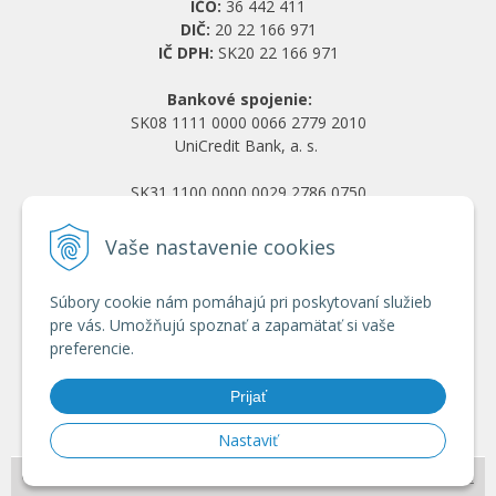
IČO:
36 442 411
DIČ:
20 22 166 971
IČ DPH:
SK20 22 166 971
Bankové spojenie:
SK08 1111 0000 0066 2779 2010
UniCredit Bank, a. s.
SK31 1100 0000 0029 2786 0750
Tatra banka, a. s.
Vaše nastavenie cookies
Všetko o nákupe
Súbory cookie nám pomáhajú pri poskytovaní služieb
Obchodné podmienky
pre vás. Umožňujú spoznať a zapamätať si vaše
Ochrana osobných údajov
preferencie.
Reklamačný poriadok
Doprava a platba
Prijať
Registrácia veľkoobchod
Nastaviť
© 2026 HRANY.SK •
NextShop
&
e-shop Pohoda Connector
by
NextCom s.r.o.