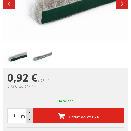
0,92
€
s DPH / m
0,75 €
bez DPH / m
Na sklade
m
Pridať do košíka