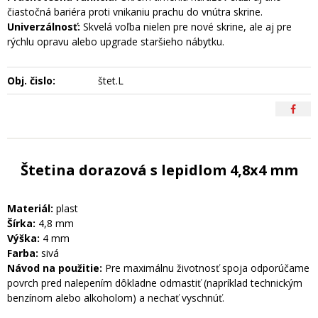
čiastočná bariéra proti vnikaniu prachu do vnútra skrine.
Univerzálnosť:
Skvelá voľba nielen pre nové skrine, ale aj pre
rýchlu opravu alebo upgrade staršieho nábytku.
Obj. čislo:
štet.L
Štetina dorazová s lepidlom 4,8x4 mm
Materiál:
plast
Šírka:
4,8 mm
Výška:
4 mm
Farba:
sivá
Návod na použitie:
Pre maximálnu životnosť spoja odporúčame
povrch pred nalepením dôkladne odmastiť (napríklad technickým
benzínom alebo alkoholom) a nechať vyschnúť.