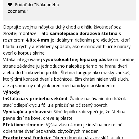
Pridať do "Nákupného
zoznamu"
Doprajte svojmu nábytku tichý chod a dlhšiu životnosť bez
zložitej montáže. Táto
samolepiaca dorazová štetina
s
rozmerom
4,8 x 4 mm
je ideálnym riešením pre všetkých, ktorí
hľadajú rýchly a efektívny spôsob, ako eliminovať hlučné nárazy
dverí o korpus skrine.
Vďaka integrovanej
vysokokvalitnej lepiacej páske
na spodnej
strane základne ju jednoducho nalepíte priamo na hranu dverí
alebo do hliníkového profilu. Štetina funguje ako mäkký vankúš,
ktorý tlmí kontakt dverí s bočnicou, čím chráni nielen váš sluch,
ale aj samotný nábytok pred mechanickým poškodením.
Výhody:
Inštalácia v priebehu sekúnd:
Žiadne nasúvanie do drážok –
stačí odlepiť kryciu fóliu a priložiť na očistený povrch.
Vynikajúca priľnavosť:
Silné lepidlo zabezpečuje, že štetina
pevne drží na kove, dreve aj plaste.
Efektívne tlmenie:
Výška vlasu 4 mm je ideálna pre tesné
doliehanie dverí bez vzniku zbytočných medzier.
Prachotesná funkcia:
Okrem tlmenia nárazov slúži aj ako