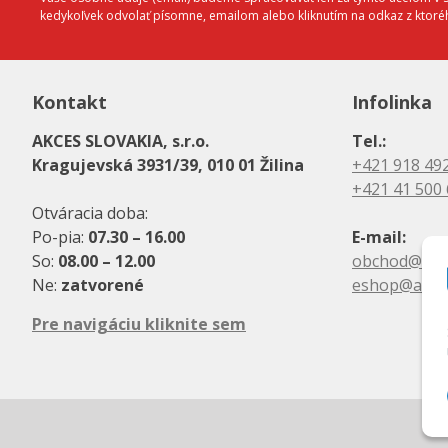
kedykoľvek odvolať písomne, emailom alebo kliknutím na odkaz z ktor
Kontakt
Infolinka
AKCES SLOVAKIA, s.r.o.
Tel.:
Kragujevská 3931/39, 010 01 Žilina
+421 918 49
+421 41 500
Otváracia doba:
Po-pia:
07.30 – 16.00
E-mail:
So:
08.00 – 12.00
obchod@akc
Ne:
zatvorené
eshop@akce
Pre navigáciu kliknite sem