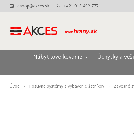
eshop@akces.sk
+421 918 492 777
Nábytkové kovanie
Úchytky a veš
Úvod
Posuvné systémy a vybavenie šatníkov
Závesné s