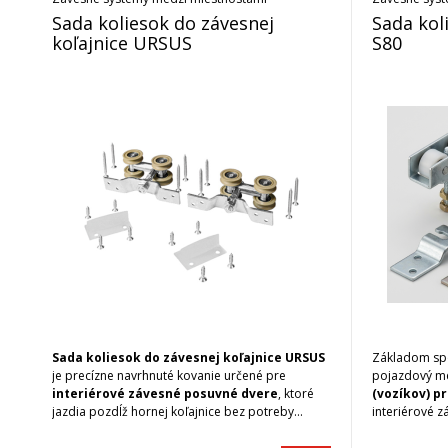
Sada koliesok do závesnej
Sada kol
koľajnice URSUS
S80
Sada koliesok do závesnej koľajnice URSUS
Základom spo
je precízne navrhnuté kovanie určené pre
pojazdový m
interiérové závesné posuvné dvere
, ktoré
(vozíkov) p
jazdia pozdĺž hornej koľajnice bez potreby
interiérové z
spodnej vodiacej lišty. Tieto kolieska
vyžaduje max
zabezpečujú
plynulý a tichý chod dverí
,
hlučnosť. Vď