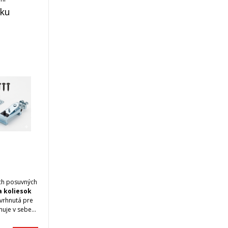
 ku
ch posuvných
a koliesok
avrhnutá pre
nuje v sebe
n a brzdný
 pred nárazmi.