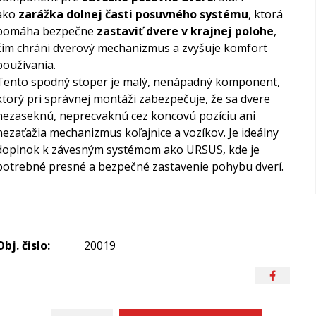
ako
zarážka dolnej časti posuvného systému
, ktorá
pomáha bezpečne
zastaviť dvere v krajnej polohe
,
čím chráni dverový mechanizmus a zvyšuje komfort
používania.
Tento spodný stoper je malý, nenápadný komponent,
ktorý pri správnej montáži zabezpečuje, že sa dvere
nezaseknú, neprecvaknú cez koncovú pozíciu ani
nezaťažia mechanizmus koľajnice a vozíkov. Je ideálny
doplnok k závesným systémom ako URSUS, kde je
potrebné presné a bezpečné zastavenie pohybu dverí.
Obj. čislo:
20019