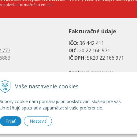
éhokoľvek informačného emailu.
Fakturačné údaje
IČO:
36 442 411
2 777
DIČ:
20 22 166 971
 6883
IČ DPH:
SK20 22 166 971
Bankové spojenie:
es.sk
SK08 1111 0000 0066 2779 20
Vaše nastavenie cookies
s.sk
UniCredit Bank, a. s.
Súbory cookie nám pomáhajú pri poskytovaní služieb pre vás.
SK31 1100 0000 0029 2786 07
Umožňujú spoznať a zapamätať si vaše preferencie.
Tatra banka, a. s.
Nastaviť
Prijať
© 2026 HRANY.SK •
NextShop
&
e-shop Pohoda Connector
by
NextCom s.r.o.