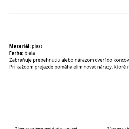
Materiál:
plast
Farba:
biela
Zabraňuje prebehnutiu alebo nárazom dverí do koncový
Pri každom prejazde pomáha eliminovať nárazy, ktoré m
Závesné systémy medzi miestnosťami
Závesné syst