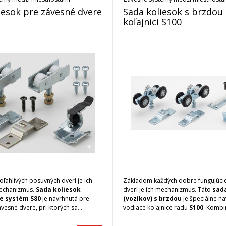
iesok pre závesné dvere
Sada koliesok s brzdou
koľajnici S100
ľahlivých posuvných dverí je ich
Základom každých dobre fungujúci
echanizmus.
Sada koliesok
dverí je ich mechanizmus. Táto
sad
re systém S80
je navrhnutá pre
(vozíkov) s brzdou
je špeciálne n
ávesné dvere, pri ktorých sa
vodiace koľajnice radu
S100
. Kombi
imálna plynulosť a minimálna
precíznu mechaniku pre ľahký posu
aka precíznym guličkovým ložiskám a
systém, ktorý chráni dvere aj stenu