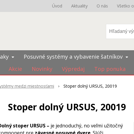
Úvod
Aktuality
O nás
Všetko 
iaky
Posuvné systémy a vybavenie šatníkov
Akcie
Novinky
Výpredaj
Top ponuka
ystémy medzi miestnosťami
Stoper dolný URSUS, 20019
Stoper dolný URSUS, 20019
Dolný stoper URSUS –
je jednoduchý, no veľmi užitočný
komponent pre
závesné posuvné dvere
. Slúži