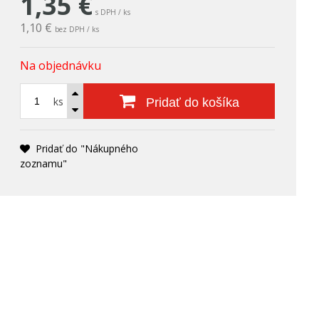
1,35
€
s DPH / ks
1,10 €
bez DPH / ks
Na objednávku
ks
Pridať do košíka
Pridať do "Nákupného
zoznamu"