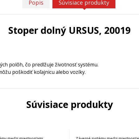
Popis
Súvisiace produkty
Stoper dolný URSUS, 20019
ch polôh, čo predlžuje životnosť systému.
ôžu poškodiť koľajnicu alebo vozíky.
Súvisiace produkty
émy medzi miestnosťami
Závesné systémy medzi miestnosťa