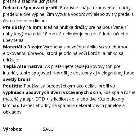
presné a stabilné uchytenie.
Deliaci a Spojovací profil:
Efektívne spája a zároveň esteticky
predeľuje dve výplne, čím vytvára vodorovný alebo zvislý predel s
čistou kovovou líniou.
Pre dosky 18 mm:
Ideálna hrúbka drážky pre najpoužívanejší
nábytkový materiál 18 mm, čo eliminuje nutnosť dodatočného
upevnenia.
Materiál a Dizajn:
Vyrobený z pevného hliníka so striebornou
eloxovanou úpravou, ktorá je odolná voči korózii a ľahko sa
udržuje.
Teplá Alternatíva:
Ak preferujete teplejší kovový tón pre
interiér, tento spojovací H-profil je dostupný aj v elegantnej farbe
svetlý bronz
.
Použitie:
Používa sa predovšetkým ako deliaci profil vo
výplniach posuvných dverí vstavaných skríň
, kde spája rôzne
materiály (napr. DTD + zrkadlo/sklo, alebo dva rôzne dekory
lamina). Taktiež vhodný na spájanie dekoratívnych panelov a
obkladov.
Výrobca:
SALU