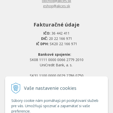
obchod@akces.sk
eshop@akces.sk
Fakturačné údaje
IČO:
36 442 411
DIČ:
20 22 166 971
IČ DPH:
SK20 22 166 971
Bankové spojenie:
SK08 1111 0000 0066 2779 2010
UniCredit Bank, a. s.
SK31 1100 0000 0029 2786 0750
Tatra banka, a. s.
Vaše nastavenie cookies
Všetko o nákupe
Súbory cookie nám pomáhajú pri poskytovaní služieb
Obchodné podmienky
pre vás. Umožňujú spoznať a zapamätať si vaše
Ochrana osobných údajov
preferencie.