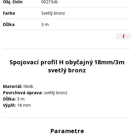
Obj. čislo:
00215sb
Farba
Svetlý bronz
Dĺžka
3 m
Spojovací profil H obyčajný 18mm/3m
svetlý bronz
Materiál:
hliník
Povrchová úprava:
svetlý bronz
Dĺžka:
3 m
Výplň:
18 mm
Parametre