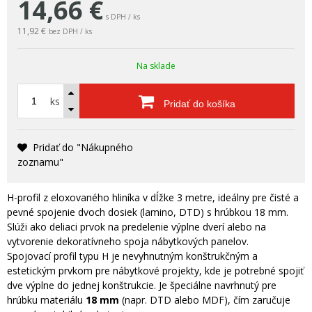
14,66
€
s DPH / ks
11,92 €
bez DPH / ks
Na sklade
ks
Pridať do košíka
Pridať do "Nákupného
zoznamu"
H-profil z eloxovaného hliníka v dĺžke 3 metre, ideálny pre čisté a
pevné spojenie dvoch dosiek (lamino, DTD) s hrúbkou 18 mm.
Slúži ako deliaci prvok na predelenie výplne dverí alebo na
vytvorenie dekoratívneho spoja nábytkových panelov.
Spojovací profil typu H je nevyhnutným konštrukčným a
estetickým prvkom pre nábytkové projekty, kde je potrebné spojiť
dve výplne do jednej konštrukcie. Je špeciálne navrhnutý pre
hrúbku materiálu
18 mm
(napr. DTD alebo MDF), čím zaručuje