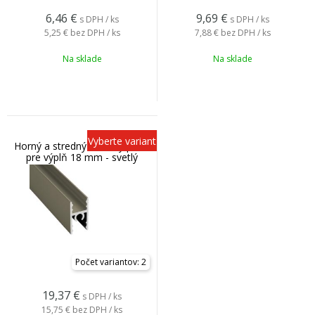
6,46
€
9,69
€
s DPH / ks
s DPH / ks
5,25 €
bez DPH / ks
7,88 €
bez DPH / ks
Na sklade
Na sklade
Vyberte variant
Horný a stredný rámový profil
pre výplň 18 mm - svetlý
bronz
Počet variantov: 2
19,37
€
s DPH / ks
15,75 €
bez DPH / ks