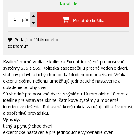
Na sklade
pár
Pridať do košíka
Pridať do "Nákupného
zoznamu"
Kvalitné horné vodiace kolieska Excentric určené pre posuvné
systémy S55 a S65. Kolieska zabezpečujú presné vedenie dverí,
stabilný pohyb a tichý chod pri každodennom používaní. Vďaka
excentrickému riešeniu umožňujú jednoduché nastavenie a
doladenie polohy dverí.
Sú vhodné pre posuvné dvere s výplňou 10 mm alebo 18 mm a
ideálne pre vstavané skrine, šatníkové systémy a moderné
interiérové riešenia. Robustná konštrukcia zaručuje dlhú životnosť
a spoľahlivú prevádzku.
Výhody:
tichý a plynulý chod dverí
excentrické nastavenie pre jednoduché vyrovnanie dverí