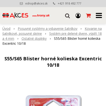
eshop@akces.sk
+421 918 492 777
Úvod
Posuvné systémy a vybavenie šatníkov
Kovanie na
šatníkové, posuvné skrine
Systém pre delené dvere, výplň 18
a 4 mm
Ostatné doplnky
S55/S65 Blister horné kolieska
Excentric 10/18
S55/S65 Blister horné kolieska Excentric
10/18