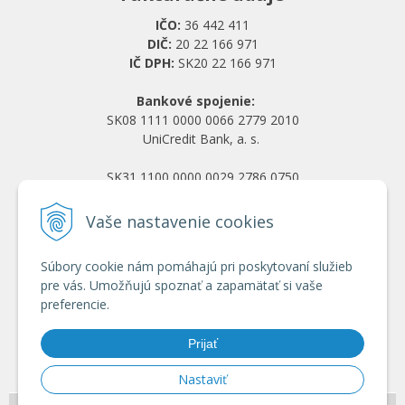
IČO:
36 442 411
DIČ:
20 22 166 971
IČ DPH:
SK20 22 166 971
Bankové spojenie:
SK08 1111 0000 0066 2779 2010
UniCredit Bank, a. s.
SK31 1100 0000 0029 2786 0750
Tatra banka, a. s.
Vaše nastavenie cookies
Všetko o nákupe
Súbory cookie nám pomáhajú pri poskytovaní služieb
Obchodné podmienky
pre vás. Umožňujú spoznať a zapamätať si vaše
Ochrana osobných údajov
preferencie.
Reklamačný poriadok
Doprava a platba
Prijať
Registrácia veľkoobchod
Nastaviť