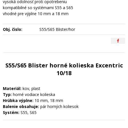
vysoká odolnosť proti opotrebeniu
kompatibilné so systémami S55 a S65
vhodné pre výplne 10 mm a 18 mm
Obj. čislo:
S55/S65 Blister/hor
S55/S65 Blister horné kolieska Excentric
10/18
Materiál:
kov, plast
Typ:
horné vodiace kolieska
Hrúbka výplne:
10 mm, 18 mm
Balenie obsahuje:
pár horných koliesok
Systém:
S55, S65