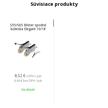
Súvisiace produkty
S55/S65 Blister spodné
kolieska Elegant 10/18
8,52
€
s DPH / pár
6,93 €
bez DPH / pár
Na sklade