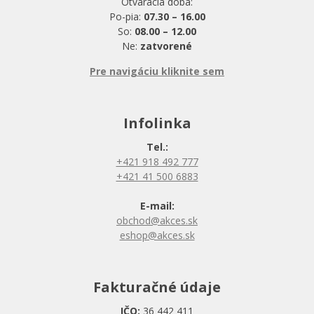
Otváracia doba:
Po-pia:
07.30 – 16.00
So:
08.00 – 12.00
Ne:
zatvorené
Pre navigáciu kliknite sem
Infolinka
Tel.:
+421 918 492 777
+421 41 500 6883
E-mail:
obchod@akces.sk
eshop@akces.sk
Fakturačné údaje
IČO:
36 442 411