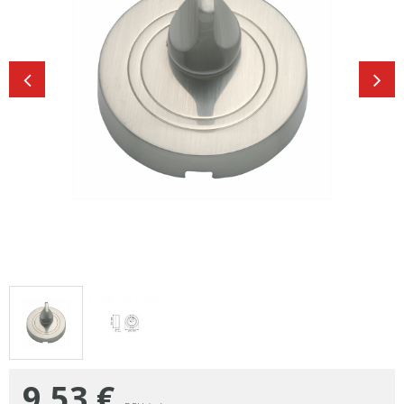
9,53
€