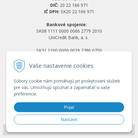
DIČ:
20 22 166 971
IČ DPH:
SK20 22 166 971
Bankové spojenie:
SK08 1111 0000 0066 2779 2010
UniCredit Bank, a. s.
SK31 1100 0000 0029 2786 0750
Tatra banka, a. s.
Vaše nastavenie cookies
Všetko o nákupe
Súbory cookie nám pomáhajú pri poskytovaní služieb
Obchodné podmienky
pre vás. Umožňujú spoznať a zapamätať si vaše
Ochrana osobných údajov
preferencie.
Reklamačný poriadok
Doprava a platba
Prijať
Registrácia veľkoobchod
Nastaviť
© 2026 HRANY.SK •
NextShop
&
e-shop Pohoda Connector
by
NextCom s.r.o.