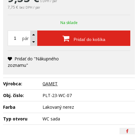
s DPH / pár
7,75 €
bez DPH / pár
Na sklade
pár
Pridať do košíka
Pridať do "Nákupného
zoznamu"
Výrobca:
GAMET
Obj. čislo:
PLT-23-WC-07
Farba
Lakovaný nerez
Typ otvoru
WC sada