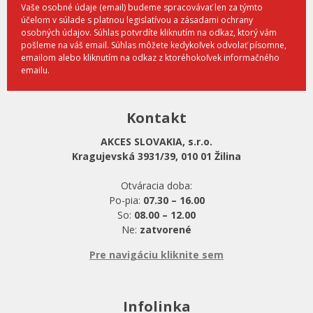
Vaše osobné údaje (email) budeme spracovávať len za týmto
účelom v súlade s platnou legislatívou a zásadami ochrany
osobných údajov. Súhlas potvrdíte kliknutím na odkaz, ktorý vám
pošleme na váš email. Súhlas môžete kedykoľvek odvolať písomne,
emailom alebo kliknutím na odkaz z ktoréhokoľvek informačného
emailu.
Kontakt
AKCES SLOVAKIA, s.r.o.
Kragujevská 3931/39, 010 01 Žilina
Otváracia doba:
Po-pia:
07.30 – 16.00
So:
08.00 – 12.00
Ne:
zatvorené
Pre navigáciu kliknite sem
Infolinka