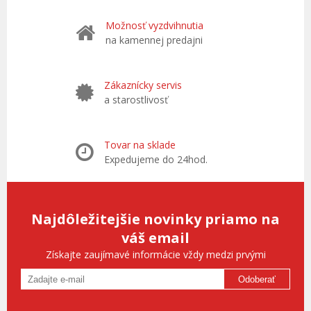
Možnosť vyzdvihnutia
na kamennej predajni
Zákaznícky servis
a starostlivosť
Tovar na sklade
Expedujeme do 24hod.
Najdôležitejšie novinky priamo na
váš email
Získajte zaujímavé informácie vždy medzi prvými
Odoberať