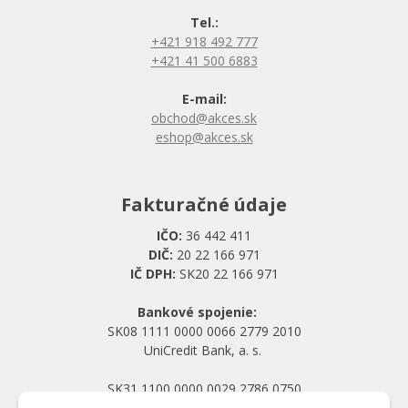
Tel.:
+421 918 492 777
+421 41 500 6883
E-mail:
obchod@akces.sk
eshop@akces.sk
Fakturačné údaje
IČO:
36 442 411
DIČ:
20 22 166 971
IČ DPH:
SK20 22 166 971
Bankové spojenie:
SK08 1111 0000 0066 2779 2010
UniCredit Bank, a. s.
SK31 1100 0000 0029 2786 0750
Tatra banka, a. s.