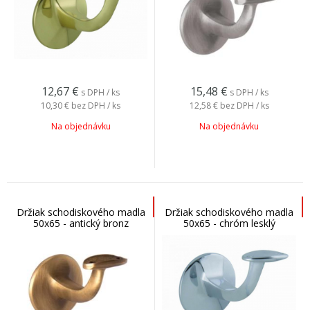
12,67
€
15,48
€
s DPH / ks
s DPH / ks
10,30 €
bez DPH / ks
12,58 €
bez DPH / ks
Na objednávku
Na objednávku
Držiak schodiskového madla
Držiak schodiskového madla
50x65 - antický bronz
50x65 - chróm lesklý