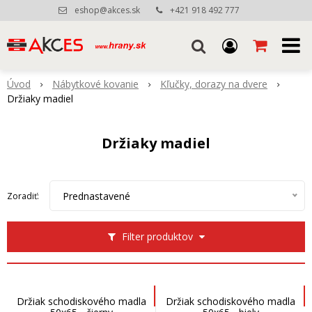
eshop@akces.sk
+421 918 492 777
Úvod
Nábytkové kovanie
Kľučky, dorazy na dvere
Držiaky madiel
Držiaky madiel
Prednastavené
Zoradiť:
Filter produktov
Držiak schodiskového madla
Držiak schodiskového madla