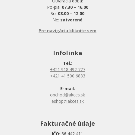
Otváracia doba:
Po-pia:
07.30 – 16.00
So:
08.00 – 12.00
Ne:
zatvorené
Pre navigáciu kliknite sem
Infolinka
Tel.:
+421 918 492 777
+421 41 500 6883
E-mail:
obchod@akces.sk
eshop@akces.sk
Fakturačné údaje
IČO:
36 442 411