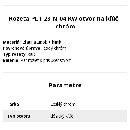
Rozeta PLT-23-N-04-KW otvor na kľúč -
chróm
Materiál:
zliatina zinok + hliník
Povrchová úprava:
lesklý chróm
Typ rozety:
kľúč
Balenie:
Pár roziet s príslušenstvom.
Parametre
Farba
Lesklý chróm
Typ otvoru
dózický kľúč