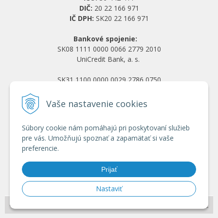
DIČ:
20 22 166 971
IČ DPH:
SK20 22 166 971
Bankové spojenie:
SK08 1111 0000 0066 2779 2010
UniCredit Bank, a. s.
SK31 1100 0000 0029 2786 0750
Tatra banka, a. s.
Vaše nastavenie cookies
Všetko o nákupe
Súbory cookie nám pomáhajú pri poskytovaní služieb
Obchodné podmienky
pre vás. Umožňujú spoznať a zapamätať si vaše
Ochrana osobných údajov
preferencie.
Reklamačný poriadok
Doprava a platba
Prijať
Registrácia veľkoobchod
Nastaviť
© 2026 HRANY.SK •
NextShop
&
e-shop Pohoda Connector
by
NextCom s.r.o.