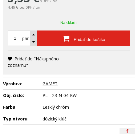
s DPH / pár
4,49 €
bez DPH / pár
Na sklade
pár
Pridať do košíka
Pridať do "Nákupného
zoznamu"
Výrobca:
GAMET
Obj. čislo:
PLT-23-N-04-KW
Farba
Lesklý chróm
Typ otvoru
dózický kľúč