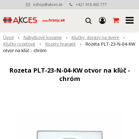
eshop@akces.sk
+421 918 492 777
Úvod
Nábytkové kovanie
Kľučky, dorazy na dvere
Kľučky rozetové
Rozety hranaté
Rozeta PLT-23-N-04-KW
otvor na kľúč - chróm
Rozeta PLT-23-N-04-KW otvor na kľúč -
chróm