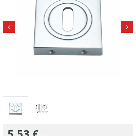
5,53
€