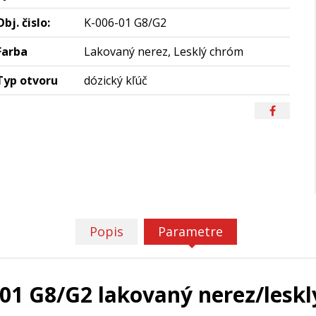
Obj. čislo:
K-006-01 G8/G2
Farba
Lakovaný nerez, Lesklý chróm
Typ otvoru
dózický kľúč
Popis
Parametre
01 G8/G2 lakovaný nerez/leskl