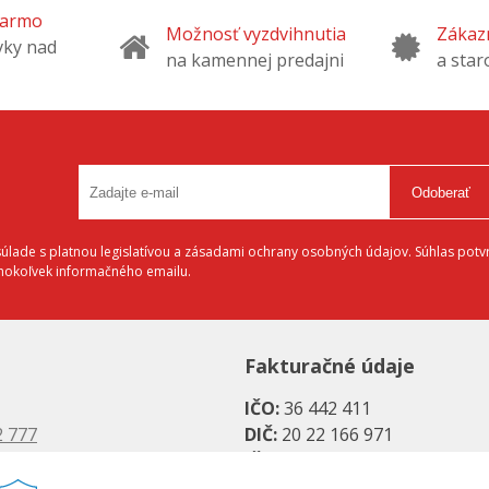
darmo
Možnosť vyzdvihnutia
Zákazn
vky nad
na kamennej predajni
a star
Odoberať
lade s platnou legislatívou a zásadami ochrany osobných údajov. Súhlas potvr
éhokoľvek informačného emailu.
Fakturačné údaje
IČO:
36 442 411
2 777
DIČ:
20 22 166 971
 6883
IČ DPH:
SK20 22 166 971