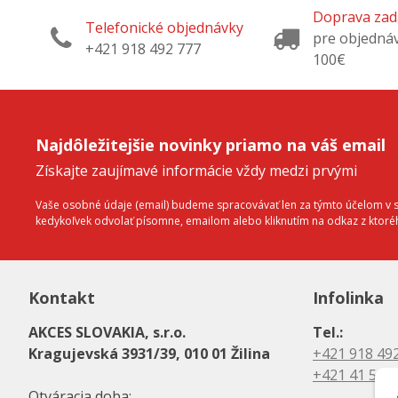
Doprava za
Telefonické objednávky
pre objedná
+421 918 492 777
100€
Najdôležitejšie novinky priamo na váš email
Získajte zaujímavé informácie vždy medzi prvými
Vaše osobné údaje (email) budeme spracovávať len za týmto účelom v sú
kedykoľvek odvolať písomne, emailom alebo kliknutím na odkaz z ktor
Kontakt
Infolinka
AKCES SLOVAKIA, s.r.o.
Tel.:
Kragujevská 3931/39, 010 01 Žilina
+421 918 49
+421 41 500
Otváracia doba: