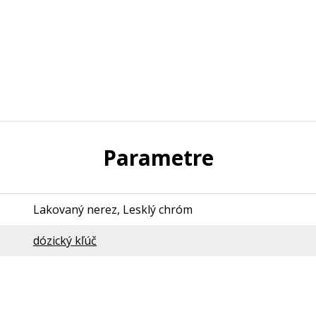
Parametre
Lakovaný nerez, Lesklý chróm
dózický kľúč