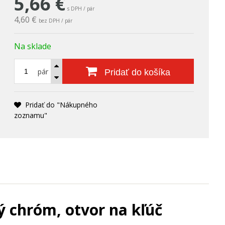
5,66
€
s DPH / pár
4,60 €
bez DPH / pár
Na sklade
pár
Pridať do košíka
Pridať do "Nákupného
zoznamu"
ý chróm, otvor na kľúč