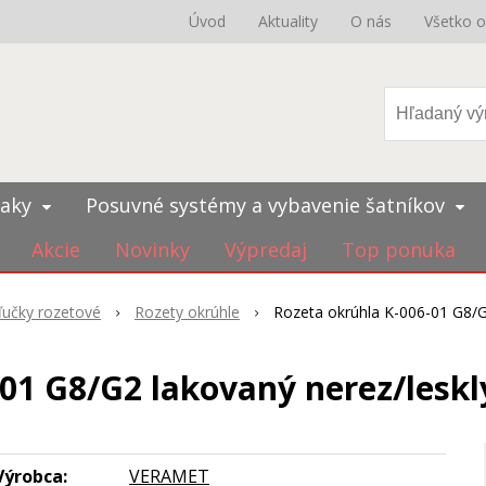
Úvod
Aktuality
O nás
Všetko 
iaky
Posuvné systémy a vybavenie šatníkov
Akcie
Novinky
Výpredaj
Top ponuka
ľučky rozetové
Rozety okrúhle
Rozeta okrúhla K-006-01 G8/G2
01 G8/G2 lakovaný nerez/leskl
Výrobca:
VERAMET