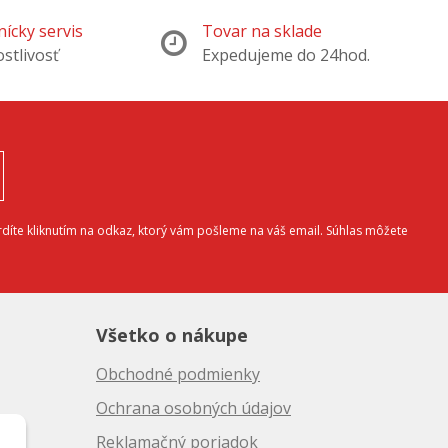
ícky servis
Tovar na sklade
ostlivosť
Expedujeme do 24hod.
díte kliknutím na odkaz, ktorý vám pošleme na váš email. Súhlas môžete
Všetko o nákupe
Obchodné podmienky
Ochrana osobných údajov
Reklamačný poriadok