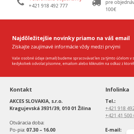
pre objedná
+421 918 492 777
100€
Najdôležitejšie novinky priamo na váš email
Získajte zaujímavé informácie vždy medzi prvými
Vaše osobné údaje (email) budeme spracovávať len za týmto účelom v sú
kedykoľvek odvolať písomne, emailom alebo kliknutím na odkaz z ktor
Kontakt
Infolinka
AKCES SLOVAKIA, s.r.o.
Tel.:
Kragujevská 3931/39, 010 01 Žilina
+421 918 49
+421 41 500
Otváracia doba:
Po-pia:
07.30 – 16.00
E-mail: