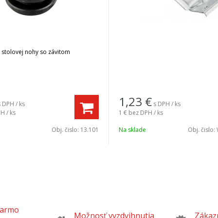
 stolovej nohy so závitom
1,23
€
s DPH / ks
s DPH / ks
H / ks
1 €
bez DPH / ks
Obj. čislo:
13.101
Na sklade
Obj. čislo:
darmo
Možnosť vyzdvihnutia
Zákazn