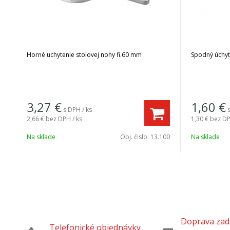
Horné uchytenie stolovej nohy fi.60 mm
Spodný úchyt
3,27
€
1,60
€
s DPH / ks
2,66 €
bez DPH / ks
1,30 €
bez DP
Na sklade
Obj. čislo:
13.100
Na sklade
Doprava za
Telefonické objednávky