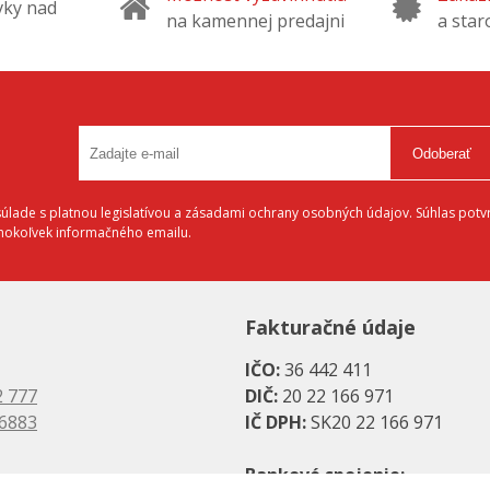
vky nad
na kamennej predajni
a star
Odoberať
lade s platnou legislatívou a zásadami ochrany osobných údajov. Súhlas potvr
éhokoľvek informačného emailu.
Fakturačné údaje
IČO:
36 442 411
2 777
DIČ:
20 22 166 971
 6883
IČ DPH:
SK20 22 166 971
Bankové spojenie: