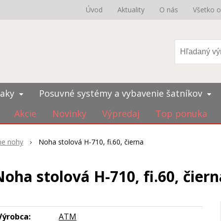
Úvod
Aktuality
O nás
Všetko 
iaky
Posuvné systémy a vybavenie šatníkov
Akcie
Novinky
Výpredaj
Top ponuka
lne nohy
Noha stolová H-710, fi.60, čierna
Noha stolová H-710, fi.60, čiern
Výrobca:
ATM