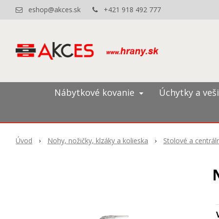
eshop@akces.sk
+421 918 492 777
Nábytkové kovanie
Úchytky a veš
Úvod
Nohy, nožičky, klzáky a kolieska
Stolové a centrá