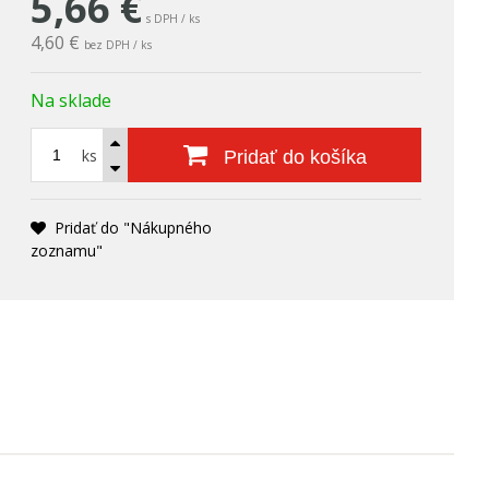
5,66
€
s DPH / ks
4,60 €
bez DPH / ks
Na sklade
ks
Pridať do košíka
Pridať do "Nákupného
zoznamu"