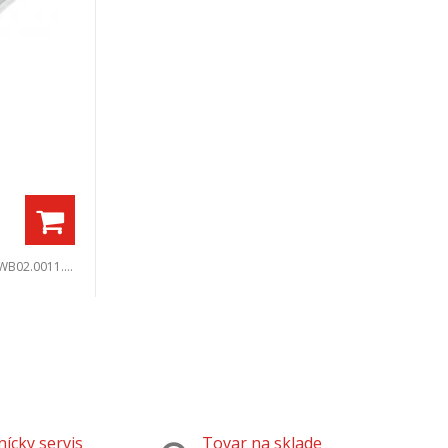
WB02.0011.01.062
ícky servis
Tovar na sklade