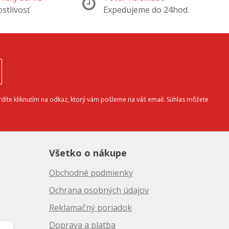
ostlivosť
Expedujeme do 24hod.
díte kliknutím na odkaz, ktorý vám pošleme na váš email. Súhlas môžete
Všetko o nákupe
Obchodné podmienky
Ochrana osobných údajov
Reklamačný poriadok
Doprava a platba