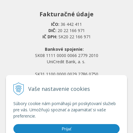
Fakturačné údaje
IČO:
36 442 411
DIČ:
20 22 166 971
IČ DPH:
SK20 22 166 971
Bankové spojenie:
SK08 1111 0000 0066 2779 2010
UniCredit Bank, a. s.
SK31 1100 0000 0029 2786 0750
Tatra banka, a. s.
Vaše nastavenie cookies
Všetko o nákupe
Súbory cookie nám pomáhajú pri poskytovaní služieb
Obchodné podmienky
pre vás. Umožňujú spoznať a zapamätať si vaše
Ochrana osobných údajov
preferencie.
Reklamačný poriadok
Doprava a platba
Prijať
Registrácia veľkoobchod