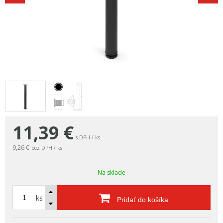
11,39
€
s DPH / ks
9,26 €
bez DPH / ks
Na sklade
ks
Pridať do košíka