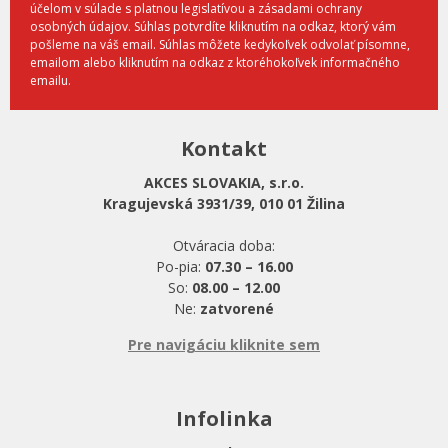
účelom v súlade s platnou legislatívou a zásadami ochrany
osobných údajov. Súhlas potvrdíte kliknutím na odkaz, ktorý vám
pošleme na váš email. Súhlas môžete kedykoľvek odvolať písomne,
emailom alebo kliknutím na odkaz z ktoréhokoľvek informačného
emailu.
Kontakt
AKCES SLOVAKIA, s.r.o.
Kragujevská 3931/39, 010 01 Žilina
Otváracia doba:
Po-pia:
07.30 – 16.00
So:
08.00 – 12.00
Ne:
zatvorené
Pre navigáciu kliknite sem
Infolinka