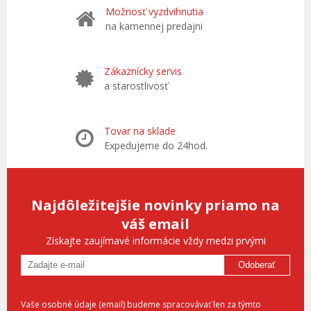
Možnosť vyzdvihnutia
na kamennej predajni
Zákaznícky servis
a starostlivosť
Tovar na sklade
Expedujeme do 24hod.
Najdôležitejšie novinky priamo na
váš email
Získajte zaujímavé informácie vždy medzi prvými
Odoberať
Vaše osobné údaje (email) budeme spracovávať len za týmto