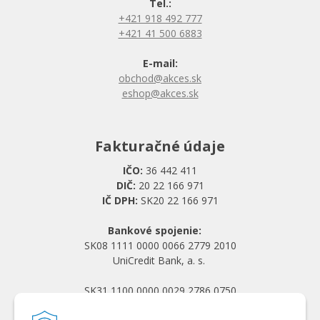
Tel.:
+421 918 492 777
+421 41 500 6883
E-mail:
obchod@akces.sk
eshop@akces.sk
Fakturačné údaje
IČO:
36 442 411
DIČ:
20 22 166 971
IČ DPH:
SK20 22 166 971
Bankové spojenie:
SK08 1111 0000 0066 2779 2010
UniCredit Bank, a. s.
SK31 1100 0000 0029 2786 0750
Tatra banka, a. s.