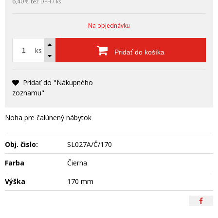
6,40 €
bez DPH / ks
Na objednávku
ks
Pridať do košíka
Pridať do "Nákupného
zoznamu"
Noha pre čalúnený nábytok
Obj. čislo:
SL027A/Č/170
Farba
Čierna
Výška
170 mm