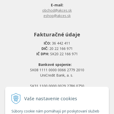
E-mail:
obchod@akces.sk
eshop@akces.sk
Fakturačné údaje
IČO:
36 442 411
DIČ:
20 22 166 971
IČ DPH:
SK20 22 166 971
Bankové spojenie:
SK08 1111 0000 0066 2779 2010
UniCredit Bank, a. s.
SK31 1100 0000 0029 2786 0750
Tatra banka, a. s.
Vaše nastavenie cookies
Všetko o nákupe
Súbory cookie nám pomáhajú pri poskytovaní služieb