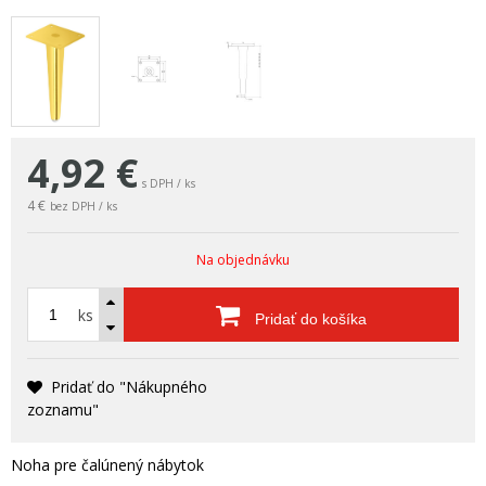
4,92
€
s DPH / ks
4 €
bez DPH / ks
Na objednávku
ks
Pridať do košíka
Pridať do "Nákupného
zoznamu"
Noha pre čalúnený nábytok