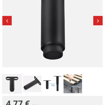
4,77
€