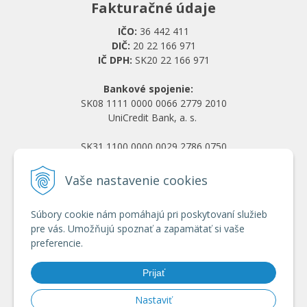
Fakturačné údaje
IČO:
36 442 411
DIČ:
20 22 166 971
IČ DPH:
SK20 22 166 971
Bankové spojenie:
SK08 1111 0000 0066 2779 2010
UniCredit Bank, a. s.
SK31 1100 0000 0029 2786 0750
Tatra banka, a. s.
Vaše nastavenie cookies
Všetko o nákupe
Súbory cookie nám pomáhajú pri poskytovaní služieb
Obchodné podmienky
pre vás. Umožňujú spoznať a zapamätať si vaše
Ochrana osobných údajov
preferencie.
Reklamačný poriadok
Doprava a platba
Prijať
Registrácia veľkoobchod
Nastaviť