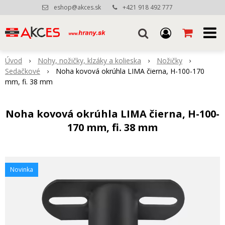
eshop@akces.sk
+421 918 492 777
Úvod
Nohy, nožičky, klzáky a kolieska
Nožičky
Sedačkové
Noha kovová okrúhla LIMA čierna, H-100-170
mm, fi. 38 mm
Noha kovová okrúhla LIMA čierna, H-100-
170 mm, fi. 38 mm
Novinka