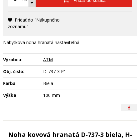
Pridať do košíka
Pridať do "Nákupného
zoznamu"
Nábytková noha hranatá nastaviteľná
Výrobca:
ATM
Obj. čislo:
D-737-3 P1
Farba
Biela
Výška
100 mm
Noha kovová hranatá D-737-3 biela, H-