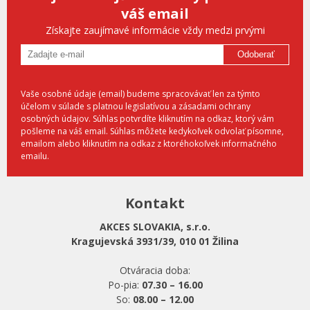
váš email
Získajte zaujímavé informácie vždy medzi prvými
Odoberať
Vaše osobné údaje (email) budeme spracovávať len za týmto
účelom v súlade s platnou legislatívou a zásadami ochrany
osobných údajov. Súhlas potvrdíte kliknutím na odkaz, ktorý vám
pošleme na váš email. Súhlas môžete kedykoľvek odvolať písomne,
emailom alebo kliknutím na odkaz z ktoréhokoľvek informačného
emailu.
Kontakt
AKCES SLOVAKIA, s.r.o.
Kragujevská 3931/39, 010 01 Žilina
Otváracia doba:
Po-pia:
07.30 – 16.00
So:
08.00 – 12.00