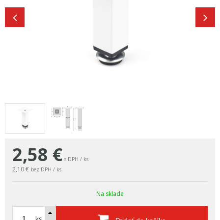
2,58
€
s DPH / ks
2,10 €
bez DPH / ks
Na sklade
ks