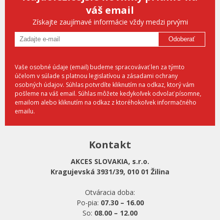
váš email
Získajte zaujímavé informácie vždy medzi prvými
Odoberať
Vaše osobné údaje (email) budeme spracovávať len za týmto
účelom v súlade s platnou legislatívou a zásadami ochrany
osobných údajov. Súhlas potvrdíte kliknutím na odkaz, ktorý vám
pošleme na váš email. Súhlas môžete kedykoľvek odvolať písomne,
emailom alebo kliknutím na odkaz z ktoréhokoľvek informačného
emailu.
Kontakt
AKCES SLOVAKIA, s.r.o.
Kragujevská 3931/39, 010 01 Žilina
Otváracia doba:
Po-pia:
07.30 – 16.00
So:
08.00 – 12.00