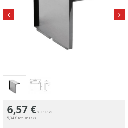
6,57
€
s DPH / ks
5,34 €
bez DPH / ks