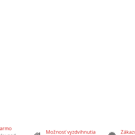
darmo
Možnosť vyzdvihnutia
Zákazn