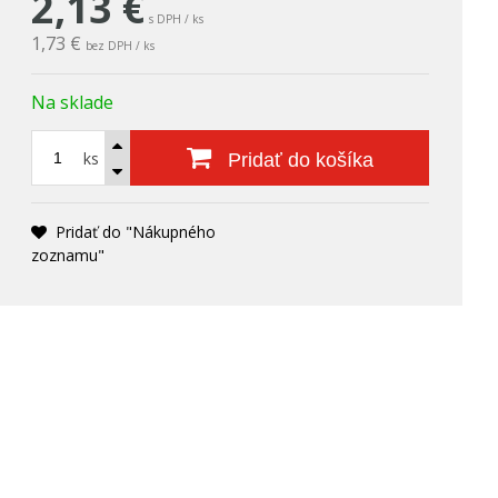
2,13
€
s DPH / ks
1,73 €
bez DPH / ks
Na sklade
ks
Pridať do košíka
Pridať do "Nákupného
zoznamu"