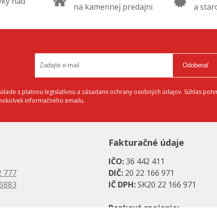
vky nad
na kamennej predajni
a star
Odoberať
lade s platnou legislatívou a zásadami ochrany osobných údajov. Súhlas potvr
éhokoľvek informačného emailu.
Fakturačné údaje
IČO:
36 442 411
2 777
DIČ:
20 22 166 971
 6883
IČ DPH:
SK20 22 166 971
Bankové spojenie: