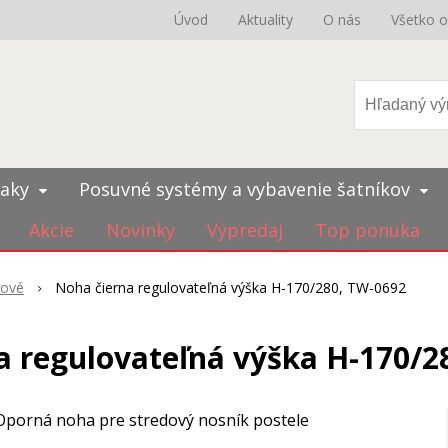
Úvod
Aktuality
O nás
Všetko 
iaky
Posuvné systémy a vybavenie šatníkov
Akcie
Novinky
Výpredaj
Top ponuka
tové
Noha čierna regulovateľná výška H-170/280, TW-0692
a regulovateľná výška H-170/2
Oporná noha pre stredový nosník postele