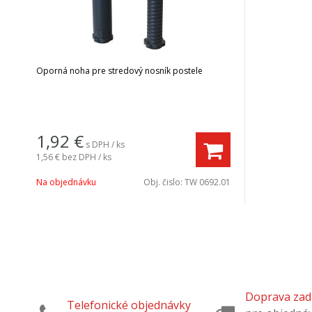
Oporná noha pre stredový nosník postele
1,92
€
s DPH / ks
1,56 €
bez DPH / ks
Na objednávku
Obj. čislo:
TW 0692.01
Doprava za
Telefonické objednávky