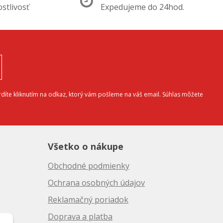
ostlivosť
Expedujeme do 24hod.
díte kliknutím na odkaz, ktorý vám pošleme na váš email. Súhlas môžete
Všetko o nákupe
Obchodné podmienky
Ochrana osobných údajov
Reklamačný poriadok
Doprava a platba