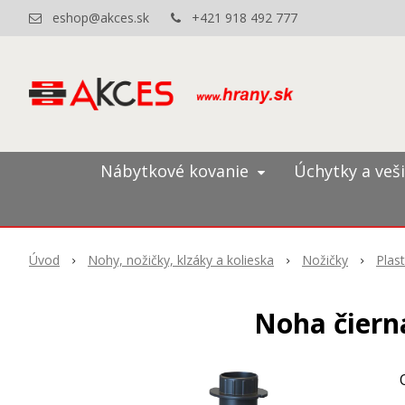
eshop@akces.sk
+421 918 492 777
Nábytkové kovanie
Úchytky a veš
Úvod
Nohy, nožičky, klzáky a kolieska
Nožičky
Plas
Noha čiern