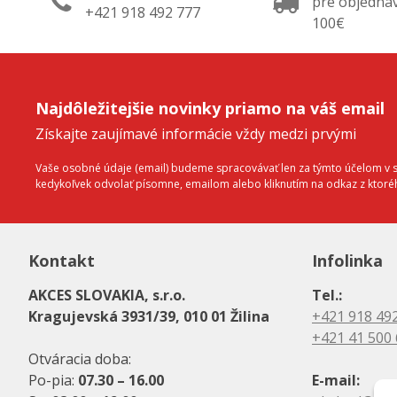
pre objedná
+421 918 492 777
100€
Najdôležitejšie novinky priamo na váš email
Získajte zaujímavé informácie vždy medzi prvými
Vaše osobné údaje (email) budeme spracovávať len za týmto účelom v sú
kedykoľvek odvolať písomne, emailom alebo kliknutím na odkaz z ktor
Kontakt
Infolinka
AKCES SLOVAKIA, s.r.o.
Tel.:
Kragujevská 3931/39, 010 01 Žilina
+421 918 49
+421 41 500
Otváracia doba:
Po-pia:
07.30 – 16.00
E-mail: