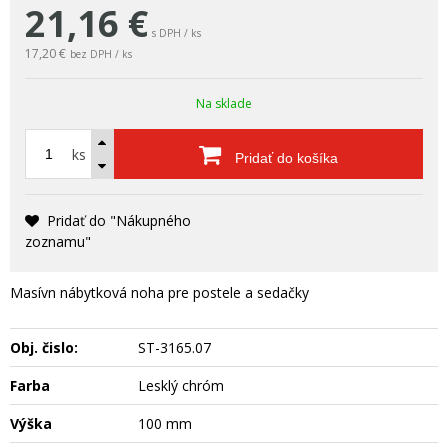
21,16
€
s DPH / ks
17,20 €
bez DPH / ks
Na sklade
ks
Pridať do košíka
Pridať do "Nákupného
zoznamu"
Masívn nábytková noha pre postele a sedačky
Obj. čislo:
ST-3165.07
Farba
Lesklý chróm
Výška
100 mm