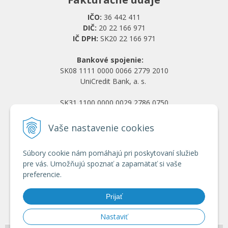
IČO:
36 442 411
DIČ:
20 22 166 971
IČ DPH:
SK20 22 166 971
Bankové spojenie:
SK08 1111 0000 0066 2779 2010
UniCredit Bank, a. s.
SK31 1100 0000 0029 2786 0750
Tatra banka, a. s.
Vaše nastavenie cookies
Všetko o nákupe
Súbory cookie nám pomáhajú pri poskytovaní služieb
Obchodné podmienky
pre vás. Umožňujú spoznať a zapamätať si vaše
Ochrana osobných údajov
preferencie.
Reklamačný poriadok
Doprava a platba
Prijať
Registrácia veľkoobchod
Nastaviť