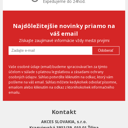
Expedujeme do 24hod.
Najdôležitejšie novinky priamo na
váš email
Získajte zaujímavé informácie vždy medzi prvými
Odoberať
Vaše osobné údaje (email) budeme spracovávať len za týmto
účelom v súlade s platnou legislatívou a zásadami ochrany
osobných údajov. Súhlas potvrdíte kliknutím na odkaz, ktorý vám
pošleme na váš email. Súhlas môžete kedykoľvek odvolať písomne,
emailom alebo kliknutím na odkaz z ktoréhokoľvek informačného
emailu.
Kontakt
AKCES SLOVAKIA, s.r.o.
Kragujevská 3931/39, 010 01 Žilina