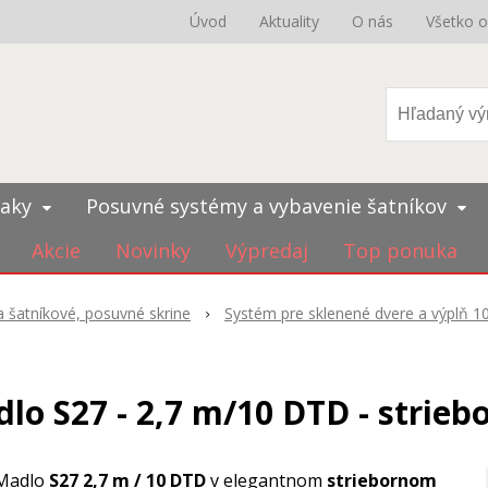
Úvod
Aktuality
O nás
Všetko 
iaky
Posuvné systémy a vybavenie šatníkov
Akcie
Novinky
Výpredaj
Top ponuka
 šatníkové, posuvné skrine
Systém pre sklenené dvere a výplň 
lo S27 - 2,7 m/10 DTD - strieb
Madlo
S27 2,7 m / 10 DTD
v elegantnom
striebornom