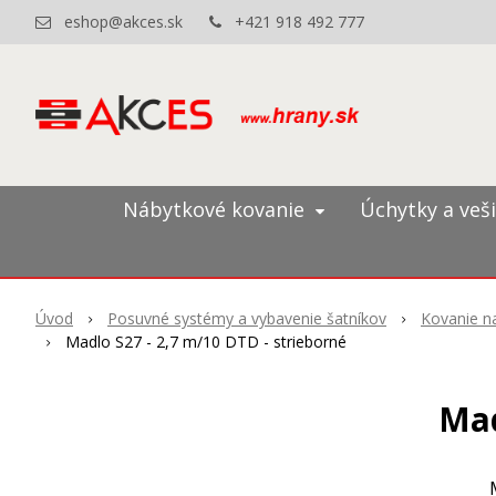
eshop@akces.sk
+421 918 492 777
Nábytkové kovanie
Úchytky a veš
Úvod
Posuvné systémy a vybavenie šatníkov
Kovanie na
Madlo S27 - 2,7 m/10 DTD - strieborné
Mad