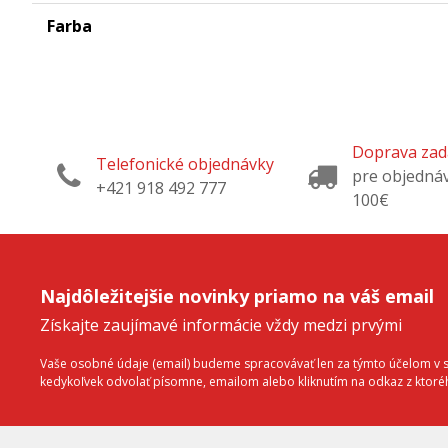
Farba
Doprava za
Telefonické objednávky
pre objedná
+421 918 492 777
100€
Najdôležitejšie novinky priamo na váš email
Získajte zaujímavé informácie vždy medzi prvými
Vaše osobné údaje (email) budeme spracovávať len za týmto účelom v sú
kedykoľvek odvolať písomne, emailom alebo kliknutím na odkaz z ktor