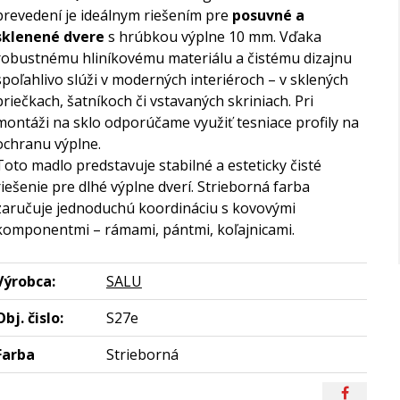
prevedení je ideálnym riešením pre
posuvné a
sklenené dvere
s hrúbkou výplne 10 mm. Vďaka
robustnému hliníkovému materiálu a čistému dizajnu
spoľahlivo slúži v moderných interiéroch – v sklených
priečkach, šatníkoch či vstavaných skriniach. Pri
montáži na sklo odporúčame využiť tesniace profily na
ochranu výplne.
Toto madlo predstavuje stabilné a esteticky čisté
riešenie pre dlhé výplne dverí. Strieborná farba
zaručuje jednoduchú koordináciu s kovovými
komponentmi – rámami, pántmi, koľajnicami.
Výrobca:
SALU
Obj. čislo:
S27e
Farba
Strieborná