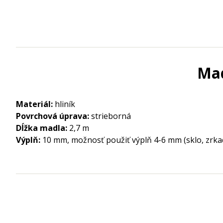
Mad
Materiál:
hliník
Povrchová úprava:
strieborná
Dĺžka madla:
2,7 m
Výplň:
10 mm, možnosť použiť výplň 4-6 mm (sklo, zrkad