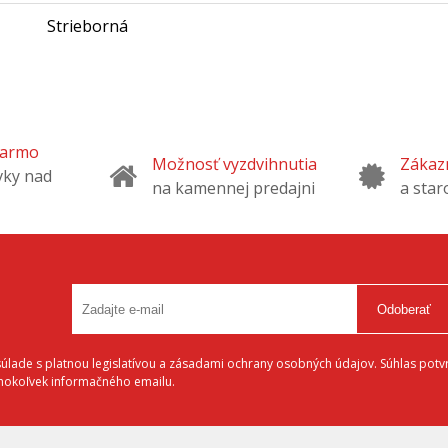
Strieborná
darmo
Možnosť vyzdvihnutia
Zákazn
vky nad
na kamennej predajni
a star
Odoberať
lade s platnou legislatívou a zásadami ochrany osobných údajov. Súhlas potvr
éhokoľvek informačného emailu.