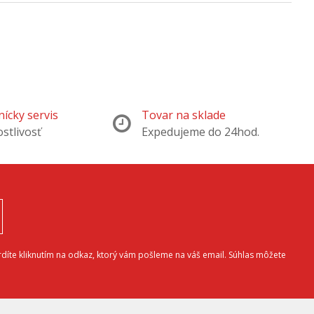
ícky servis
Tovar na sklade
ostlivosť
Expedujeme do 24hod.
díte kliknutím na odkaz, ktorý vám pošleme na váš email. Súhlas môžete