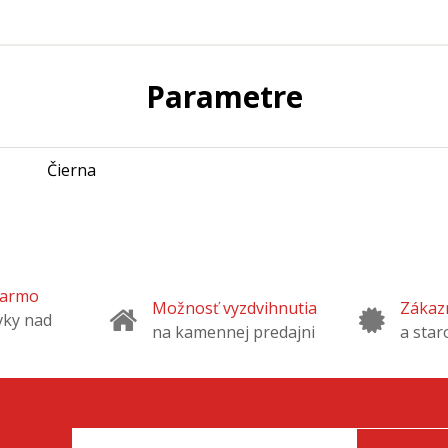
Parametre
Čierna
darmo
Možnosť vyzdvihnutia
Zákazn
vky nad
na kamennej predajni
a star