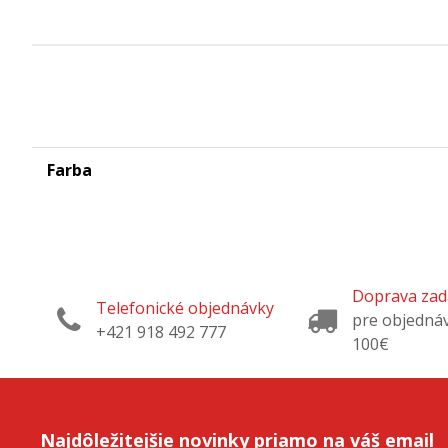
Farba
Doprava za
Telefonické objednávky
pre objedná
+421 918 492 777
100€
Najdôležitejšie novinky priamo na váš email