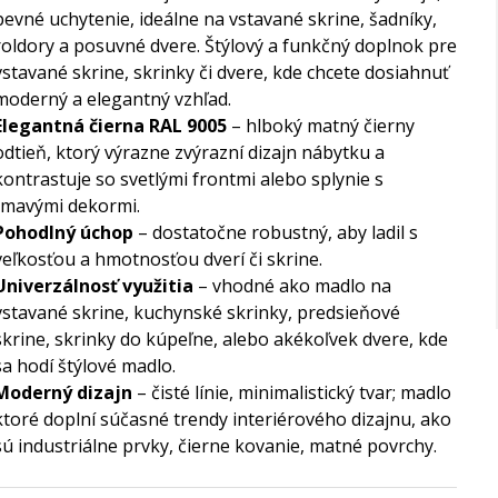
pevné uchytenie, ideálne na vstavané skrine, šadníky,
roldory a posuvné dvere. Štýlový a funkčný doplnok pre
vstavané skrine, skrinky či dvere, kde chcete dosiahnuť
moderný a elegantný vzhľad.
Elegantná čierna RAL 9005
– hlboký matný čierny
odtieň, ktorý výrazne zvýrazní dizajn nábytku a
kontrastuje so svetlými frontmi alebo splynie s
tmavými dekormi.
Pohodlný úchop
– dostatočne robustný, aby ladil s
veľkosťou a hmotnosťou dverí či skrine.
Univerzálnosť využitia
– vhodné ako madlo na
vstavané skrine, kuchynské skrinky, predsieňové
skrine, skrinky do kúpeľne, alebo akékoľvek dvere, kde
sa hodí štýlové madlo.
Moderný dizajn
– čisté línie, minimalistický tvar; madlo
ktoré doplní súčasné trendy interiérového dizajnu, ako
sú industriálne prvky, čierne kovanie, matné povrchy.