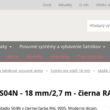
Úvod
Aktuality
O nás
Všetko 
iaky
Posuvné systémy a vybavenie šatníkov
Akcie
Novinky
Výpredaj
Top ponuka
 šatníkové, posuvné skrine
Systém pre výplň 18 mm
Madlá, 
S04N - 18 mm/2,7 m - čierna R
Madlo S04N v čiernej farbe RAL 9005. Moderný dizajn,