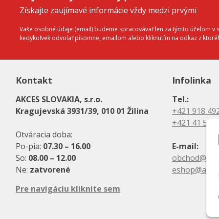
Získajte zaujímavé informácie vždy medzi prvými
Vaše osobné údaje (email) budeme spracovávať len za týmto účelom v sú
kedykoľvek odvolať písomne, emailom alebo kliknutím na odkaz z ktor
Kontakt
Infolinka
AKCES SLOVAKIA, s.r.o.
Tel.:
Kragujevská 3931/39, 010 01 Žilina
+421 918 49
+421 41 500
Otváracia doba:
Po-pia:
07.30 – 16.00
E-mail:
So:
08.00 – 12.00
obchod@akc
Ne:
zatvorené
eshop@akce
Pre navigáciu kliknite sem