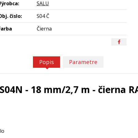
Výrobca:
SALU
Obj. čislo:
S04 Č
Farba
Čierna
Popis
Parametre
S04N - 18 mm/2,7 m - čierna R
lo