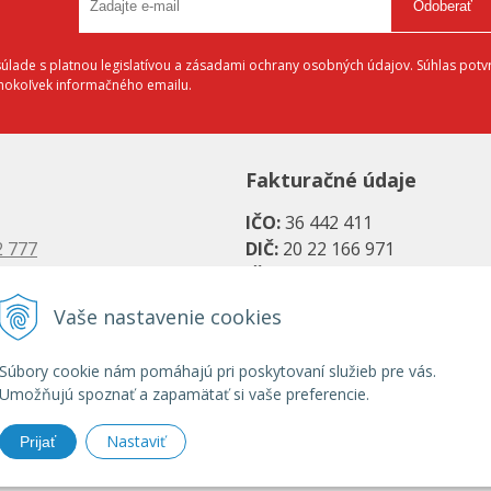
Odoberať
lade s platnou legislatívou a zásadami ochrany osobných údajov. Súhlas potvr
éhokoľvek informačného emailu.
Fakturačné údaje
IČO:
36 442 411
2 777
DIČ:
20 22 166 971
 6883
IČ DPH:
SK20 22 166 971
Vaše nastavenie cookies
Bankové spojenie:
es.sk
SK08 1111 0000 0066 2779 20
Súbory cookie nám pomáhajú pri poskytovaní služieb pre vás.
s.sk
UniCredit Bank, a. s.
Umožňujú spoznať a zapamätať si vaše preferencie.
SK31 1100 0000 0029 2786 07
Nastaviť
Prijať
Tatra banka, a. s.