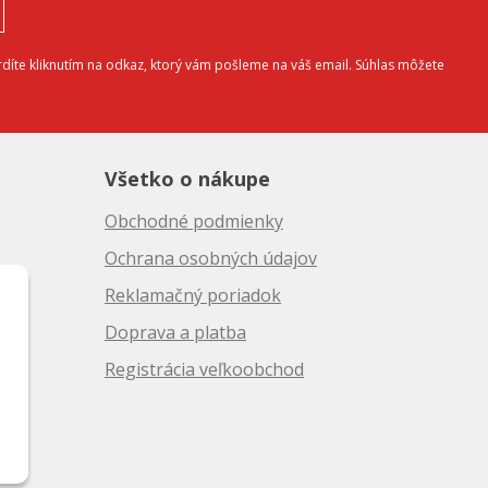
díte kliknutím na odkaz, ktorý vám pošleme na váš email. Súhlas môžete
Všetko o nákupe
Obchodné podmienky
Ochrana osobných údajov
Reklamačný poriadok
Doprava a platba
10
Registrácia veľkoobchod
50