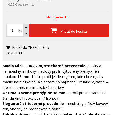
10,20 €
bez DPH / ks
Na objednávku
ks
Pridať do košíka
Pridať do "Nákupného
zoznamu"
Madlo Mini – 18/2,7 m, strieborné prevedenie
je úzky a
nenápadný hliníkový madlový profil, vytvorený pre výplne s
hrúbkou
18 mm
. Tento profil je ideálny tam, kde chcete, aby
madlo bolo funkčné, ale pritom čo najmenej vizuálne výrazné –
pre moderné, minimalistické interiéry.
Optimalizované pre výplne 18 mm
– profil presne sadne na
štandardnú hrúbku dverí / frontov.
Elegantné strieborné prevedenie
– neutrálny a čistý kovový
tón, vhodný do moderných dizajnov.
Subtilný dizajn
– profil, ktorý sa vizuálne „stráca“, ale plní svoju