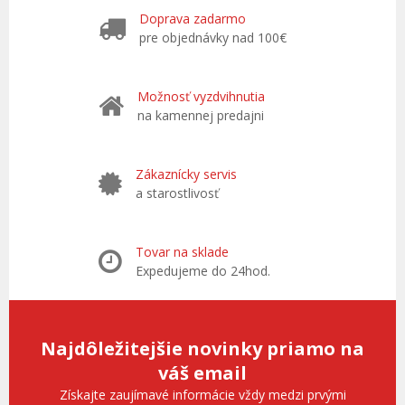
Doprava zadarmo
pre objednávky nad 100€
Možnosť vyzdvihnutia
na kamennej predajni
Zákaznícky servis
a starostlivosť
Tovar na sklade
Expedujeme do 24hod.
Najdôležitejšie novinky priamo na
váš email
Získajte zaujímavé informácie vždy medzi prvými