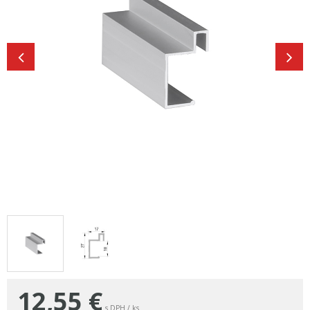
12,55
€
s DPH / ks