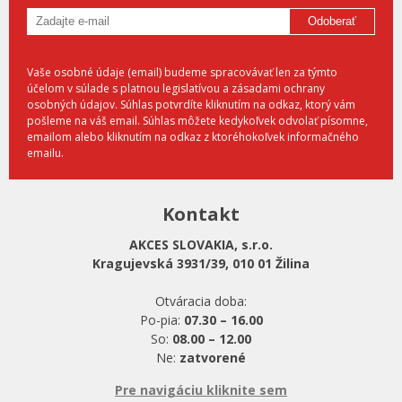
Odoberať
Vaše osobné údaje (email) budeme spracovávať len za týmto
účelom v súlade s platnou legislatívou a zásadami ochrany
osobných údajov. Súhlas potvrdíte kliknutím na odkaz, ktorý vám
pošleme na váš email. Súhlas môžete kedykoľvek odvolať písomne,
emailom alebo kliknutím na odkaz z ktoréhokoľvek informačného
emailu.
Kontakt
AKCES SLOVAKIA, s.r.o.
Kragujevská 3931/39, 010 01 Žilina
Otváracia doba:
Po-pia:
07.30 – 16.00
So:
08.00 – 12.00
Ne:
zatvorené
Pre navigáciu kliknite sem