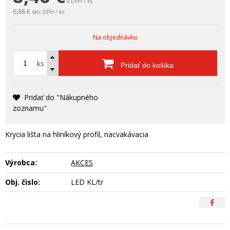
s DPH / ks
6,88 €
bez DPH / ks
Na objednávku
ks
Pridať do košíka
Pridať do "Nákupného
zoznamu"
Krycia lišta na hliníkový profil, nacvakávacia
Výrobca:
AKCES
Obj. čislo:
LED KL/tr