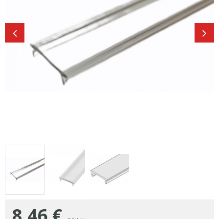
8,46
€