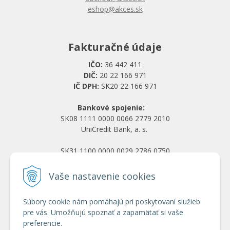
eshop@akces.sk
Fakturačné údaje
IČO:
36 442 411
DIČ:
20 22 166 971
IČ DPH:
SK20 22 166 971
Bankové spojenie:
SK08 1111 0000 0066 2779 2010
UniCredit Bank, a. s.
SK31 1100 0000 0029 2786 0750
Tatra banka, a. s.
Vaše nastavenie cookies
Všetko o nákupe
Súbory cookie nám pomáhajú pri poskytovaní služieb
Obchodné podmienky
pre vás. Umožňujú spoznať a zapamätať si vaše
Ochrana osobných údajov
preferencie.