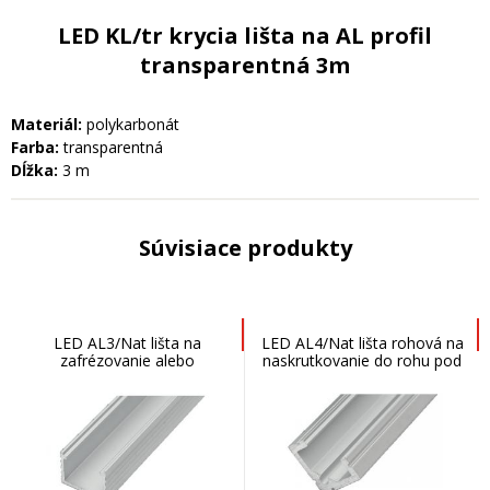
LED KL/tr krycia lišta na AL profil
transparentná 3m
Materiál:
polykarbonát
Farba:
transparentná
Dĺžka:
3 m
Súvisiace produkty
LED AL3/Nat lišta na
LED AL4/Nat lišta rohová na
zafrézovanie alebo
naskrutkovanie do rohu pod
naskrutkovanie 3m
horné skrinky 3m