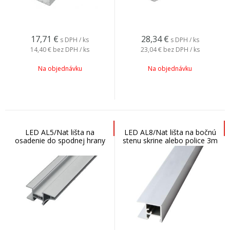
17,71
€
28,34
€
s DPH / ks
s DPH / ks
14,40 €
bez DPH / ks
23,04 €
bez DPH / ks
Na objednávku
Na objednávku
LED AL5/Nat lišta na
LED AL8/Nat lišta na bočnú
osadenie do spodnej hrany
stenu skrine alebo police 3m
hornej skrinky 3m