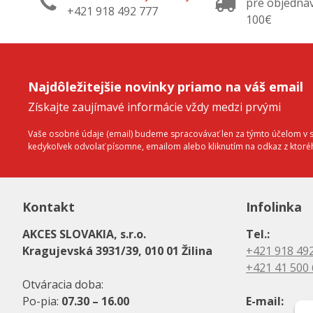
pre objedná
+421 918 492 777
100€
Najdôležitejšie novinky priamo na váš email
Získajte zaujímavé informácie vždy medzi prvými
Vaše osobné údaje (email) budeme spracovávať len za týmto účelom v sú
kedykoľvek odvolať písomne, emailom alebo kliknutím na odkaz z ktor
Kontakt
Infolinka
AKCES SLOVAKIA, s.r.o.
Tel.:
Kragujevská 3931/39, 010 01 Žilina
+421 918 49
+421 41 500
Otváracia doba:
Po-pia:
07.30 – 16.00
E-mail: