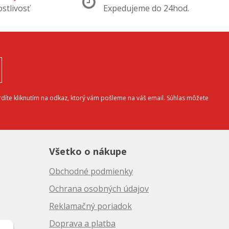
ostlivosť
Expedujeme do 24hod.
díte kliknutím na odkaz, ktorý vám pošleme na váš email. Súhlas môžete
Všetko o nákupe
Obchodné podmienky
Ochrana osobných údajov
Reklamačný poriadok
Doprava a platba