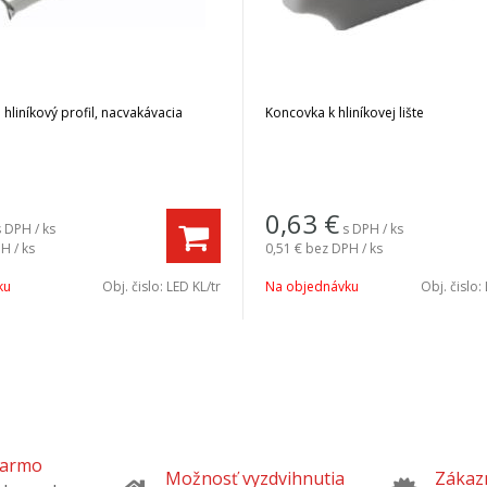
a hliníkový profil, nacvakávacia
Koncovka k hliníkovej lište
0,63
€
s DPH / ks
s DPH / ks
H / ks
0,51 €
bez DPH / ks
ku
Obj. čislo:
LED KL/tr
Na objednávku
Obj. čislo:
darmo
Možnosť vyzdvihnutia
Zákazn