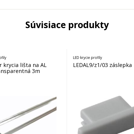
Súvisiace produkty
fily
LED krycie profily
 krycia lišta na AL
LEDAL9/z1/03 záslepka
ransparentná 3m