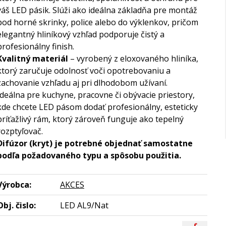
váš LED pásik. Slúži ako ideálna základňa pre montáž
pod horné skrinky, police alebo do výklenkov, pričom
elegantný hliníkový vzhľad podporuje čistý a
profesionálny finish.
Kvalitný materiál
– vyrobený z eloxovaného hliníka,
ktorý zaručuje odolnosť voči opotrebovaniu a
zachovanie vzhľadu aj pri dlhodobom užívaní.
Ideálna pre kuchyne, pracovne či obývacie priestory,
kde chcete LED pásom dodať profesionálny, esteticky
príťažlivý rám, ktorý zároveň funguje ako tepelný
rozptyľovač.
Difúzor (kryt) je potrebné objednať samostatne
podľa požadovaného typu a spôsobu použitia.
Výrobca:
AKCES
Obj. čislo:
LED AL9/Nat