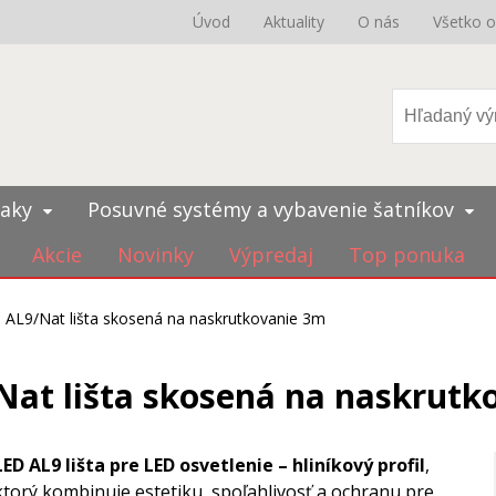
Úvod
Aktuality
O nás
Všetko 
iaky
Posuvné systémy a vybavenie šatníkov
Akcie
Novinky
Výpredaj
Top ponuka
 AL9/Nat lišta skosená na naskrutkovanie 3m
Nat lišta skosená na naskrutk
LED AL9 lišta pre LED osvetlenie – hliníkový profil
,
ktorý kombinuje estetiku, spoľahlivosť a ochranu pre