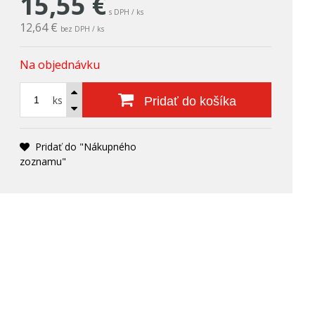
15,55
€
s DPH / ks
12,64 €
bez DPH / ks
Na objednávku
ks
Pridať do košíka
Pridať do "Nákupného
zoznamu"