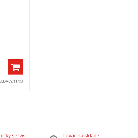
LEDAL9/z1/03
ícky servis
Tovar na sklade