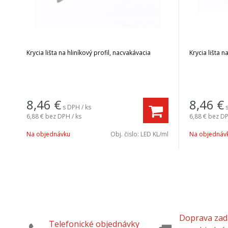
Krycia lišta na hliníkový profil, nacvakávacia
Krycia lišta n
8,46
€
8,46
€
s DPH / ks
6,88 €
bez DPH / ks
6,88 €
bez DP
Na objednávku
Obj. čislo:
LED KL/ml
Na objednáv
Doprava za
Telefonické objednávky