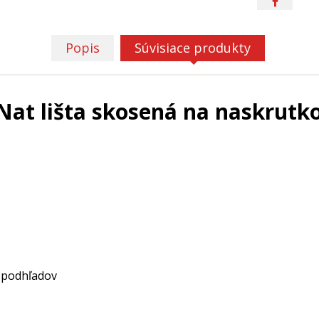
Popis
Súvisiace produkty
Nat lišta skosená na naskrutk
h podhľadov