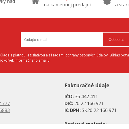
vky nad
na kamennej predajni
a star
Odoberať
lade s platnou legislatívou a zásadami ochrany osobných údajov. Súhlas potvr
éhokoľvek informačného emailu.
Fakturačné údaje
IČO:
36 442 411
2 777
DIČ:
20 22 166 971
 6883
IČ DPH:
SK20 22 166 971
Bankové spojenie: