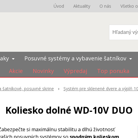
Úvod
Aktuality
O nás
Všetko 
iaky
Posuvné systémy a vybavenie šatníkov
Akcie
Novinky
Výpredaj
Top ponuka
 šatníkové, posuvné skrine
Systém pre sklenené dvere a výplň 
Koliesko dolné WD-10V DUO
Zabezpečte si maximálnu stabilitu a dlhú životnosť
vašich posuvných systémov so
spodným kolieskom