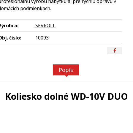
profesionálnu výrobu nábytku aj pre rýchlu opravu v
domácich podmienkach.
Výrobca:
SEVROLL
Obj. čislo:
10093
Popis
Koliesko dolné WD-10V DUO